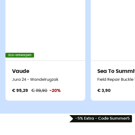
Eco-ontworpen
Vaude
Sea To Summi
Jura 24 - Wandelrugzak
Field Repair Buckle
€ 95,29
€ 119,90
-20%
€ 3,90
-5% Extra - Code Summer5