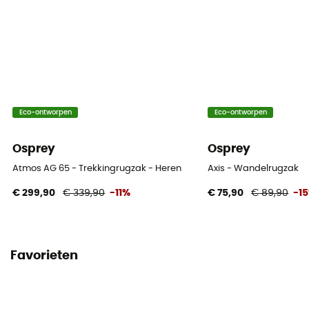
Verstelbare breedte / Met fluit
Reflecterende elementen
Ja
Compressiebanden
Eco-ontworpen
Eco-ontworpen
Ja
Osprey
Osprey
Atmos AG 65 - Trekkingrugzak - Heren
Axis - Wandelrugzak
€ 299,90
€ 339,90
-11%
€ 75,90
€ 89,90
-1
Favorieten