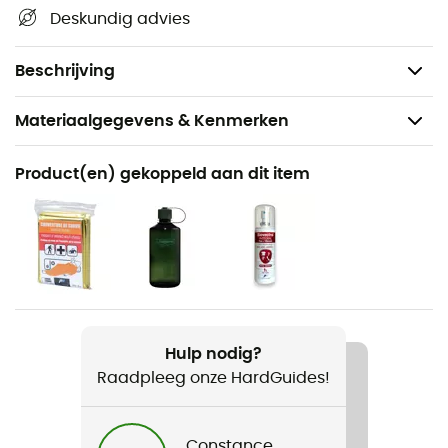
Afneembare heupband
Deskundig advies
Veilig vakje voor zonnebrillen
Gewicht: 740 g
Beschrijving
Materiaalgegevens & Kenmerken
Aanbevolen voor
Product(en) gekoppeld aan dit item
Wandelen
Voor
Heren / Dames
Gewicht
740 g
Hulp nodig?
Raadpleeg onze HardGuides!
Product
Hikelite 26
Constance