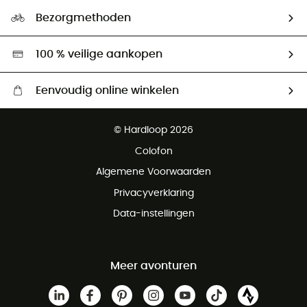
Ecologische voetafdruk
Ambassadeurs
Bezorgmethoden
Tweedehands
Hardgreen
100 % veilige aankopen
Eenvoudig online winkelen
Gratis levering vanaf € 100
© Hardloop 2026
Gratis retourneren binnen 100 dagen
Colofon
Gratis klantenservice
Algemene Voorwaarden
Privacyverklaring
Data-instellingen
Meer avonturen