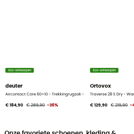
Eco-ontworpen
Eco-ontworpen
deuter
Ortovox
Aircontact Core 60+10 - Trekkingrugzak - Heren
Traverse 28 S Dry - W
€ 184,90
€ 289,90
-36%
€ 129,90
€ 219,90
-
Onze favoriete schoenen, kleding &