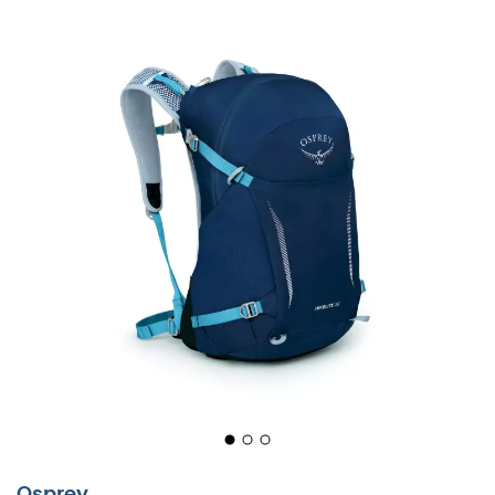
De
Hikelite 26
, ontworpen door
Osprey
, is
een
wandelrugzak
die eenvoudig en doeltreffend is,
Osprey