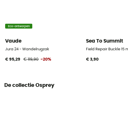
Uitrustingsdrager
Ja
Volume
Eco-ontworpen
26 L
Vaude
Sea To Summit
Dimensie
48 x 28 x 28 cm
Jura 24 - Wandelrugzak
Field Repair Buckle 15
€ 95,29
€ 119,90
-20%
€ 3,90
Materiaal
Mini Diamond Shadow Nylon 100D
Toegang tot tas
De collectie Osprey
Panel
Kenmerken buikriem
Verstelbare breedte
Kenmerken borstriem