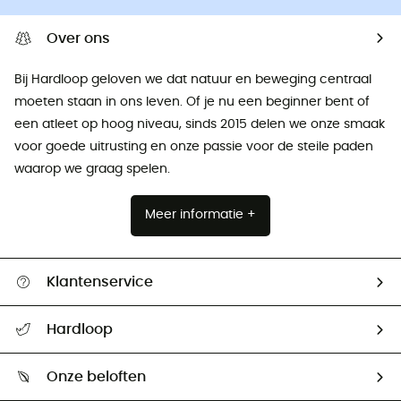
Over ons
Bij Hardloop geloven we dat natuur en beweging centraal
moeten staan ​​in ons leven. Of je nu een beginner bent of
een atleet op hoog niveau, sinds 2015 delen we onze smaak
voor goede uitrusting en onze passie voor de steile paden
waarop we graag spelen.
Meer informatie +
Klantenservice
Helpcentrum & contact
Hardloop
Mijn zending volgen
Wie zijn we ?
Retourzendingen & Terugbetalingen
Onze beloften
HardGuides
Maattabelen