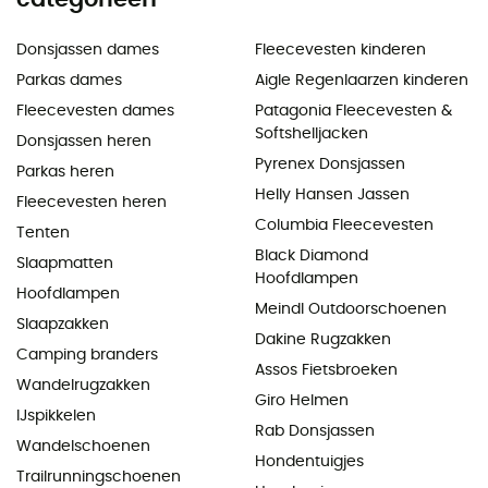
Donsjassen dames
Fleecevesten kinderen
Parkas dames
Aigle Regenlaarzen kinderen
Fleecevesten dames
Patagonia Fleecevesten &
Softshelljacken
Donsjassen heren
Pyrenex Donsjassen
Parkas heren
Helly Hansen Jassen
Fleecevesten heren
Columbia Fleecevesten
Tenten
Black Diamond
Slaapmatten
Hoofdlampen
Hoofdlampen
Meindl Outdoorschoenen
Slaapzakken
Dakine Rugzakken
Camping branders
Assos Fietsbroeken
Wandelrugzakken
Giro Helmen
IJspikkelen
Rab Donsjassen
Wandelschoenen
Hondentuigjes
Trailrunningschoenen