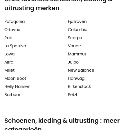
uitrusting merken
Patagonia
Fjällräven
Ortovox
Columbia
Rab
Scarpa
La Sportiva
Vaude
Lowa
Mammut
Altra
Julbo
Millet
New Balance
Moon Boot
Hanwag
Helly Hansen
Birkenstock
Barbour
Petzl
Schoenen, kleding & uitrusting : meer
categorieën