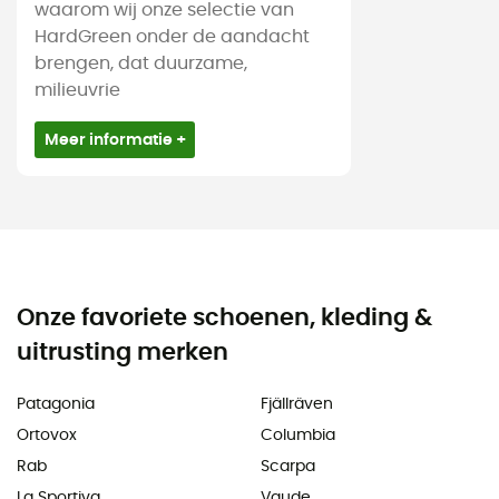
waarom wij onze selectie van
HardGreen onder de aandacht
brengen, dat duurzame,
milieuvrie
Meer informatie +
Onze favoriete schoenen, kleding &
uitrusting merken
Patagonia
Fjällräven
Ortovox
Columbia
Rab
Scarpa
La Sportiva
Vaude