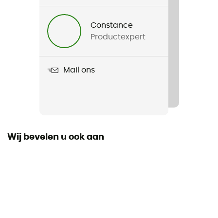
Voor
Heren / Dames
Constance
Productexpert
Gewicht
1 200 g (R) / 1 400 g (L) / 1 600 g (XL)
Mail ons
Product
Downwool Ice 2.0
Donzen Types
Eend
Wij bevelen u ook aan
Label
Bluesign / Oeko-Tex / Origine Européenne Garantie
Capuchon
Ja
Constructie