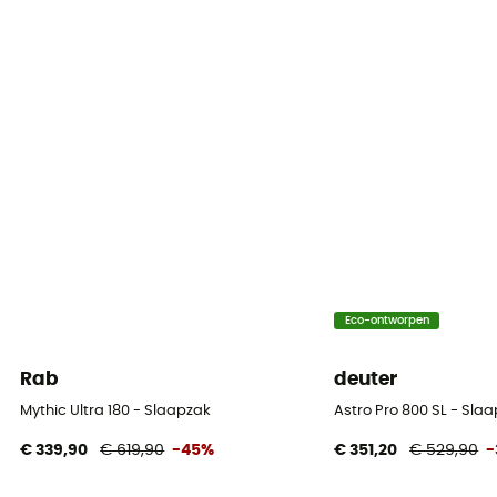
Pouvoir gonflant
700
Eco-ontworpen
Rab
deuter
Mythic Ultra 180 - Slaapzak
Astro Pro 800 SL - Sl
€ 339,90
€ 619,90
-45%
€ 351,20
€ 529,90
-