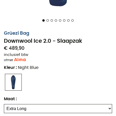
lichaamslengte tot 178 cm qua gewicht. Echter,
degenen die meer comfort verkiezen, kunnen de
grotere maat kiezen vanaf een lichaamslengte van
175 cm.)
Gewicht: ongeveer 1.200 g + opbergzak
Grüezi Bag
Verpakkingsgrootte: Ø 20 x 35 cm, gecomprimeerd
Downwool Ice 2.0 - Slaapzak
Ø 21 x 23 cm
€ 489,90
Verpakkingsvolume: 11 l, gecomprimeerd 8 l
inclusief btw
of
met
Buiten- en binnenstof:
Kleur
:
Night Blue
Materiaal: Gerecycled Nylon 380T 20 denier,
ultralicht, duurzaam, winddicht en ongecoat –
comfortabel tegen de huid.
Impregnatie: Permanent waterafstotend, zonder
siliconen en op basis van biogebaseerde
Maat
:
grondstoffen (BeSoDRY by CHT) voor optimale
bescherming tegen weersinvloeden en maximale
milieuvriendelijkheid.