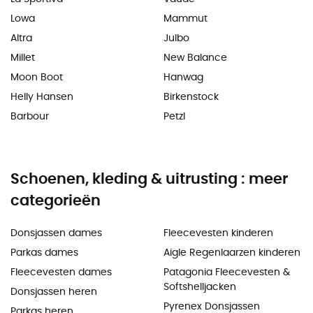
Lowa
Mammut
Altra
Julbo
Millet
New Balance
Moon Boot
Hanwag
Helly Hansen
Birkenstock
Barbour
Petzl
Schoenen, kleding & uitrusting : meer
categorieën
Donsjassen dames
Fleecevesten kinderen
Parkas dames
Aigle Regenlaarzen kinderen
Fleecevesten dames
Patagonia Fleecevesten &
Softshelljacken
Donsjassen heren
Pyrenex Donsjassen
Parkas heren