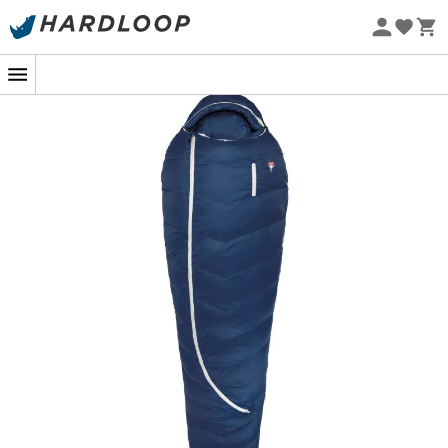
met verwarmingselement (Feater - The Feet
Zomeraanbiedingen 🔥 -5% EXTRA vanaf 2 producten* met
Heater) kan extra worden geïnstalleerd.
code Summer5
Kamer constructie: H-vormige kamers, V-vormige
Eco-ontworpen
(boven) kamers, voorgevormde voetzone met
meerdere kamers
Temperatuurbereik volgens EN ISO 23537-1 norm: T
comfort -6 °C (21 °F) | Tlim -12 °C (10 °F) | Text -33 °C
(-27 °F)
Deze officiële ISO-norm maakt samenwerking
tussen fabrikanten mogelijk Vergelijking van
slaapzakken - Het individuele koudegevoel
varieert, daarom raden we aan niet onder het
comfortgebied te gaan; gevoelige mensen moeten
zelfs een paar graden boven blijven (aanbeveling
van Grüezi Bag: optimaal werkingsbereik van -6 °C
tot 15 °C).
De maat: Mummie slaapzak met afmetingen van
200 x 77 x 50 cm (geschikt voor een