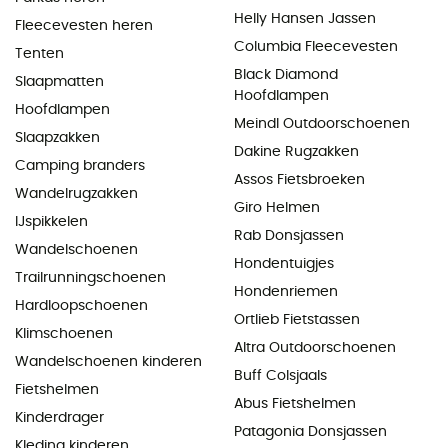
Helly Hansen Jassen
Fleecevesten heren
Columbia Fleecevesten
Tenten
Black Diamond
Slaapmatten
Hoofdlampen
Hoofdlampen
Meindl Outdoorschoenen
Slaapzakken
Dakine Rugzakken
Camping branders
Assos Fietsbroeken
Wandelrugzakken
Giro Helmen
IJspikkelen
Rab Donsjassen
Wandelschoenen
Hondentuigjes
Trailrunningschoenen
Hondenriemen
Hardloopschoenen
Ortlieb Fietstassen
Klimschoenen
Altra Outdoorschoenen
Wandelschoenen kinderen
Buff Colsjaals
Fietshelmen
Abus Fietshelmen
Kinderdrager
Patagonia Donsjassen
Kleding kinderen