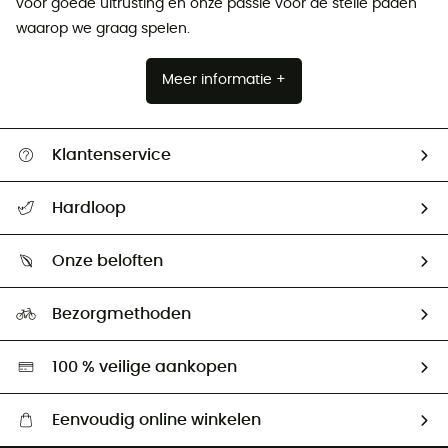
voor goede uitrusting en onze passie voor de steile paden
waarop we graag spelen.
Meer informatie +
Klantenservice
Helpcentrum & contact
Hardloop
Mijn zending volgen
Wie zijn we ?
Retourzendingen & Terugbetalingen
Onze beloften
HardGuides
Maattabelen
Ecologische voetafdruk
Ambassadeurs
Bezorgmethoden
Tweedehands
Hardgreen
100 % veilige aankopen
Eenvoudig online winkelen