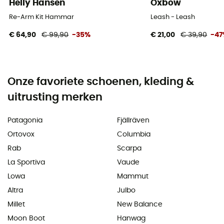
Helly Hansen
Oxbow
Re-Arm Kit Hammar
Leash - Leash
€ 64,90
€ 99,90
-35%
€ 21,00
€ 39,90
-4
Onze favoriete schoenen, kleding &
uitrusting merken
Patagonia
Fjällräven
Ortovox
Columbia
Rab
Scarpa
La Sportiva
Vaude
Lowa
Mammut
Altra
Julbo
Millet
New Balance
Moon Boot
Hanwag