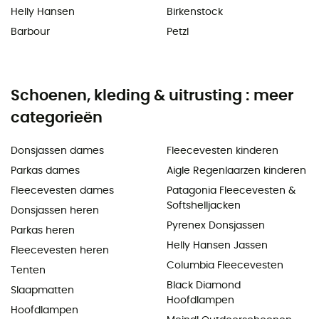
Helly Hansen
Birkenstock
Barbour
Petzl
Schoenen, kleding & uitrusting : meer
categorieën
Donsjassen dames
Fleecevesten kinderen
Parkas dames
Aigle Regenlaarzen kinderen
Fleecevesten dames
Patagonia Fleecevesten &
Softshelljacken
Donsjassen heren
Pyrenex Donsjassen
Parkas heren
Helly Hansen Jassen
Fleecevesten heren
Columbia Fleecevesten
Tenten
Black Diamond
Slaapmatten
Hoofdlampen
Hoofdlampen