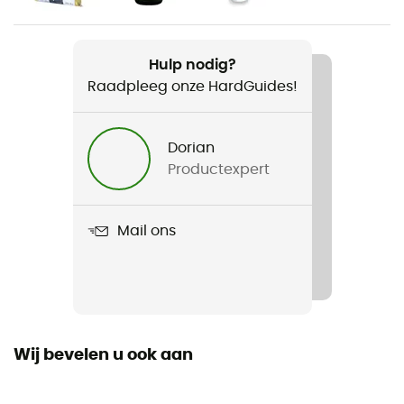
480 g / 79 L : 560 g / 109 L : 700 g
Product
Hulp nodig?
Dry Bag PD350
Raadpleeg onze HardGuides!
Waterdicht
Ja
Dorian
Productexpert
Volume
7 L / 10 L / 13 L / 22 L / 59 L / 79 L / 109 L
Mail ons
Symbole IP Ortlieb
IP 64 - Produit complètement étanche à la poussière
et contre les éclaboussures dans toutes les directions
Wij bevelen u ook aan