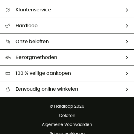
Klantenservice
Helpcentrum & contact
Hardloop
Mijn zending volgen
Wie zijn we ?
Retourzendingen & Terugbetalingen
Onze beloften
HardGuides
Maattabelen
Ecologische voetafdruk
Ambassadeurs
Bezorgmethoden
Tweedehands
Hardgreen
100 % veilige aankopen
Eenvoudig online winkelen
Gratis levering vanaf € 100
© Hardloop 2026
Gratis retourneren binnen 100 dagen
Colofon
Gratis klantenservice
Algemene Voorwaarden
Privacyverklaring