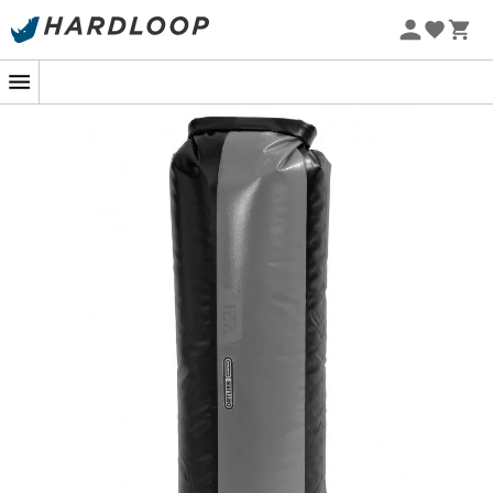
Zomeraanbiedingen 🔥 -5% EXTRA vanaf 2 producten* met
code Summer5
Je kunt niets waterdichters vinden op de markt. De
Dry
Bag PD350
van
Ortlieb
garandeert dat je je uitrusting
droog houdt tijdens al je avonturen. Met een
sluitsysteem versterkt met een unieke staaf, is het
openen van de
waterdichte tas
onmogelijk zodra deze
is verzegeld. De bodem van de
Dry Bag PD350
is ook
versterkt om het vullen te vergemakkelijken en de
stabiliteit in verticale positie te verbeteren. Het model in