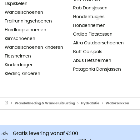
IJspikkelen
Rab Donsjassen
Wandelschoenen
Hondentuigjes
Trailrunningschoenen
Hondenriemen
Hardloopschoenen
Ortlieb Fietstassen
Klimschoenen
Altra Outdoorschoenen
Wandelschoenen kinderen
Buff Colsjaals
Fietshelmen
Abus Fietshelmen
Kinderdrager
Patagonia Donsjassen
Kleding kinderen
Wandelkleding & Wandeluitrusting
Hydratatie
Waterzakken
Gratis levering vanaf €100