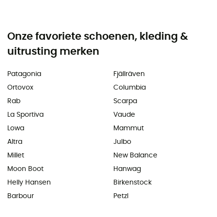
Onze favoriete schoenen, kleding &
uitrusting merken
Patagonia
Fjällräven
Ortovox
Columbia
Rab
Scarpa
La Sportiva
Vaude
Lowa
Mammut
Altra
Julbo
Millet
New Balance
Moon Boot
Hanwag
Helly Hansen
Birkenstock
Barbour
Petzl