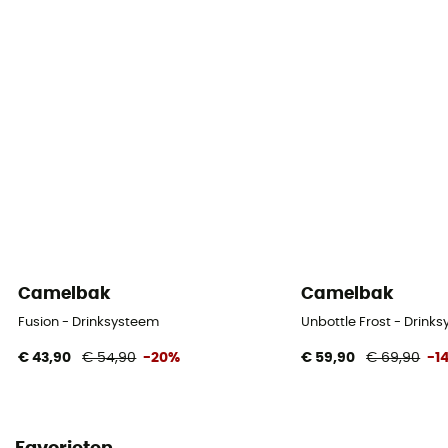
Camelbak
Camelbak
Fusion - Drinksysteem
Unbottle Frost - Drink
€ 43,90
€ 54,90
-20%
€ 59,90
€ 69,90
-1