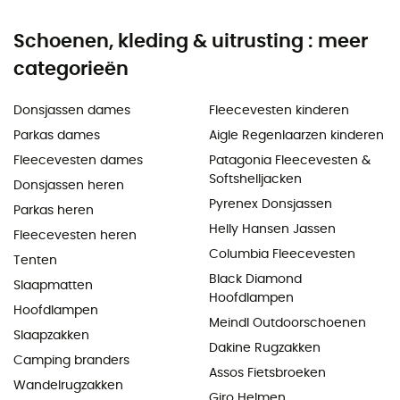
Schoenen, kleding & uitrusting : meer
categorieën
Donsjassen dames
Fleecevesten kinderen
Parkas dames
Aigle Regenlaarzen kinderen
Fleecevesten dames
Patagonia Fleecevesten &
Softshelljacken
Donsjassen heren
Pyrenex Donsjassen
Parkas heren
Helly Hansen Jassen
Fleecevesten heren
Columbia Fleecevesten
Tenten
Black Diamond
Slaapmatten
Hoofdlampen
Hoofdlampen
Meindl Outdoorschoenen
Slaapzakken
Dakine Rugzakken
Camping branders
Assos Fietsbroeken
Wandelrugzakken
Giro Helmen