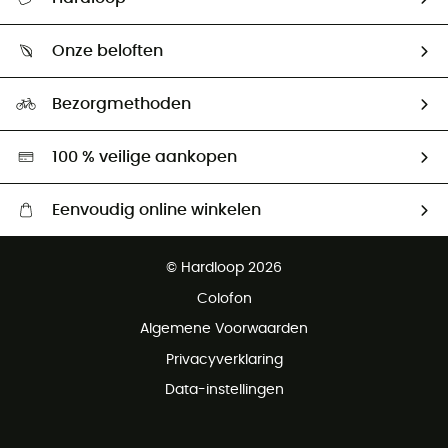
Mijn zending volgen
Wie zijn we ?
Retourzendingen & Terugbetalingen
Onze beloften
HardGuides
Maattabelen
Ecologische voetafdruk
Ambassadeurs
Bezorgmethoden
Tweedehands
Hardgreen
100 % veilige aankopen
Eenvoudig online winkelen
Gratis levering vanaf € 100
© Hardloop 2026
Gratis retourneren binnen 100 dagen
Colofon
Gratis klantenservice
Algemene Voorwaarden
Privacyverklaring
Data-instellingen