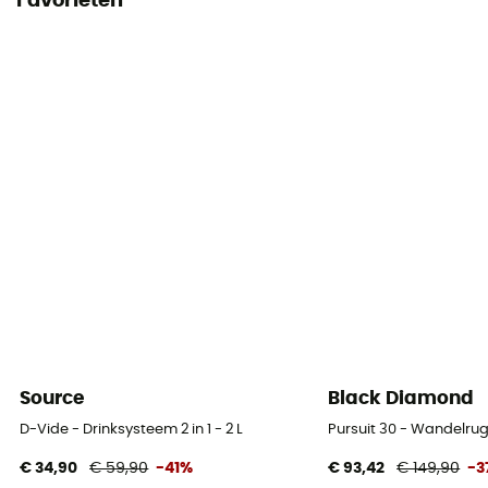
Favorieten
Source
Black Diamond
D-Vide - Drinksysteem 2 in 1 - 2 L
Pursuit 30 - Wandelru
€ 34,90
€ 59,90
-41%
€ 93,42
€ 149,90
-3