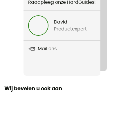
Raadpleeg onze HardGuides!
Voor
Heren / Dames
David
Productexpert
Product
Crux Lumbar 3L Reservoir
Mail ons
Wij bevelen u ook aan