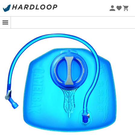
Zomeraanbiedingen 🔥 -5% EXTRA vanaf 2 producten* met
code Summer5
-5% Extra - Code Summer5