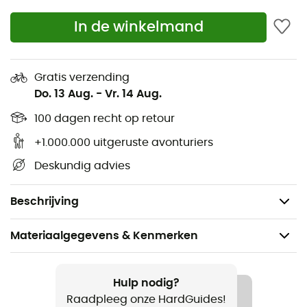
1 dijbeenzak
In de winkelmand
Volledige zijopeningen en exclusief Drop Seat™
systeem
Voorgevormde knieën
Gratis verzending
Verstevigingen voor stijgijzers in Cordura en
Do. 13 Aug.
-
Vr. 14 Aug.
sneeuwvangers
100 dagen recht op retour
Samenstelling: Gore-Tex
® PRO ASTREE 3L, Polyamide
6.6
+1.000.000 uitgeruste avonturiers
Verstevigingen:
CENTURION CORDURA® // 70%
Deskundig advies
POLYESTER 30% CORDURA
Gewicht: 590 g
Beschrijving
Materiaalgegevens & Kenmerken
Aanbevolen voor
Ijsklimmen / Tourskiën / Bergbeklimmen
Hulp nodig?
Raadpleeg onze HardGuides!