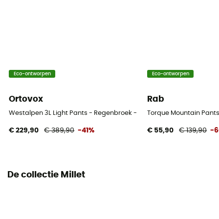
Eco-ontworpen
Eco-ontworpen
Ortovox
Rab
Westalpen 3L Light Pants - Regenbroek - Dames
Torque Mountain Pant
€ 229,90
€ 389,90
-41%
€ 55,90
€ 139,90
-
De collectie Millet