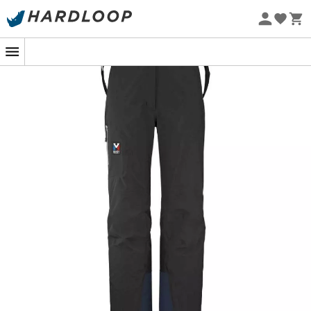
Zomeraanbiedingen 🔥 -5% EXTRA vanaf 2 producten* met
code Summer5
Eco-ontworpen