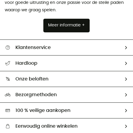
voor goede uitrusting en onze passie voor de steile paden
waarop we graag spelen.
Meer informatie +
Klantenservice
Helpcentrum & contact
Hardloop
Mijn zending volgen
Wie zijn we ?
Retourzendingen & Terugbetalingen
Onze beloften
HardGuides
Maattabelen
Ecologische voetafdruk
Ambassadeurs
Bezorgmethoden
Tweedehands
Hardgreen
100 % veilige aankopen
Eenvoudig online winkelen