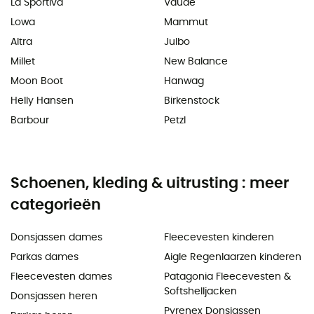
La Sportiva
Vaude
Lowa
Mammut
Altra
Julbo
Millet
New Balance
Moon Boot
Hanwag
Helly Hansen
Birkenstock
Barbour
Petzl
Schoenen, kleding & uitrusting : meer
categorieën
Donsjassen dames
Fleecevesten kinderen
Parkas dames
Aigle Regenlaarzen kinderen
Fleecevesten dames
Patagonia Fleecevesten &
Softshelljacken
Donsjassen heren
Pyrenex Donsjassen