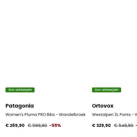
Eco-ontworpen
Eco-ontworpen
Patagonia
Ortovox
Women's Pluma PRO Bibs - Wandelbroek - Dames
Westalpen 3L Pants -
€ 269,90
€ 599,90
-55%
€ 329,90
€ 549,90