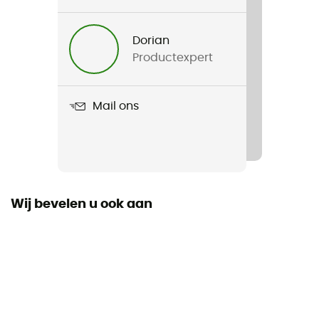
Voor
Dames
Dorian
Productexpert
Product
LD Trilogy GTX Pro Pant
Mail ons
Waterdicht
Ja
Fit
Regular
Wij bevelen u ook aan
Label
Low Impact / Origine Européenne Garantie