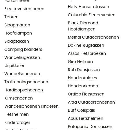
Parkas heren
Helly Hansen Jassen
Fleecevesten heren
Columbia Fleecevesten
Tenten
Black Diamond
Slaapmatten
Hoofdlampen
Hoofdlampen
Meindl Outdoorschoenen
Slaapzakken
Dakine Rugzakken
Camping branders
Assos Fietsbroeken
Wandelrugzakken
Giro Helmen
IJspikkelen
Rab Donsjassen
Wandelschoenen
Hondentuigjes
Trailrunningschoenen
Hondenriemen
Hardloopschoenen
Ortlieb Fietstassen
Klimschoenen
Altra Outdoorschoenen
Wandelschoenen kinderen
Buff Colsjaals
Fietshelmen
Abus Fietshelmen
Kinderdrager
Patagonia Donsjassen