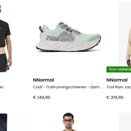
Eco-ontwo
NNormal
NNormal
as
Cadí - Trailrunningschoenen - Dames
€ 149,90
€ 219,90