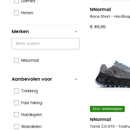
Dames
NNormal
Heren
Race Short - Hardloo
€ 89,90
Merken
NNormal
Aanbevolen voor
Trekking
Fast hiking
Eco-ontworpen
Hardlopen
NNormal
Wandelen
Tomir 2.0 GTX - Trai