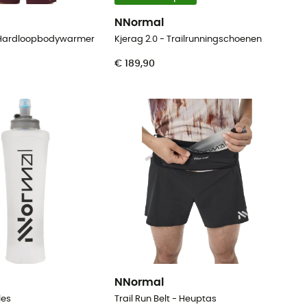
NNormal
 Hardloopbodywarmer
Kjerag 2.0 - Trailrunningschoenen
€ 189,90
NNormal
les
Trail Run Belt - Heuptas