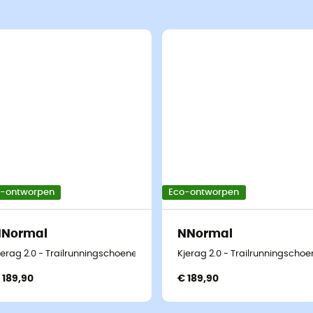
o-ontworpen
Eco-ontworpen
NNormal
NNormal
jerag 2.0 - Trailrunningschoenen
Kjerag 2.0 - Trailrunningscho
 189,90
€ 189,90