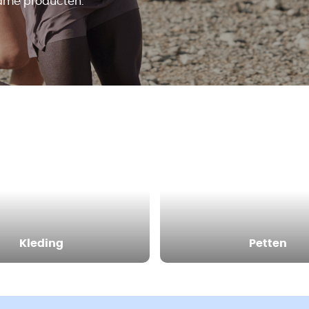
ame producten.
Kleding
Petten