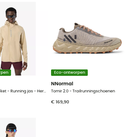
rpen
Eco-ontworpen
NNormal
Trail Rain Jacket - Running jas - Heren
Tomir 2.0 - Trailrunningschoenen
€ 169,90