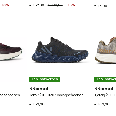
-
10
%
€ 162,00
€ 189,90
-
15
%
€ 15,90
Eco-ontworpen
Eco-ontwo
NNormal
NNormal
ningschoenen
Tomir 2.0 - Trailrunningschoenen
Kjerag 2.0 -
€ 169,90
€ 189,90