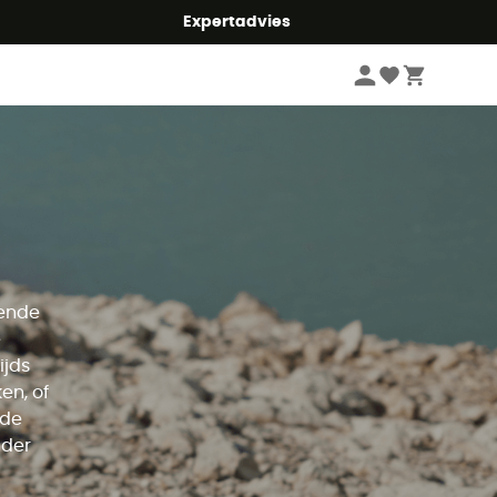
mmer5
Expertadvies
kende
e
ijds
en, of
nde
nder