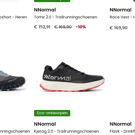
NNormal
NNormal
pshort - Heren
Tomir 2.0 - Trailrunningschoenen
Race Vest -
€ 152,91
€ 169,90
-
10
%
€ 169,90
Eco-ontworpen
NNormal
NNormal
lrunningschoenen
Kjerag 2.0 - Trailrunningschoenen
Flask - Drinkf