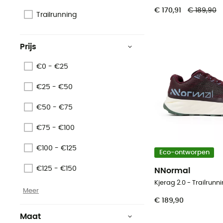
€ 170,91
€ 189,90
Trailrunning
Prijs
€0 - €25
€25 - €50
€50 - €75
€75 - €100
€100 - €125
Eco-ontworpen
€125 - €150
NNormal
Kjerag 2.0 - Trailrun
Meer
€ 189,90
Maat