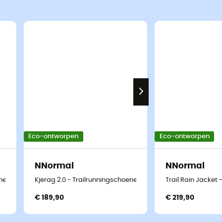
Eco-ontworpen
Eco-ontworpen
NNormal
NNormal
enen
Kjerag 2.0 - Trailrunningschoenen
Trail Rain Jacket
€ 189,90
€ 219,90