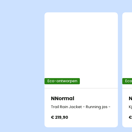
Eco-ontworpen
Ec
NNormal
Trail Rain Jacket - Running jas - Heren
K
€ 219,90
€