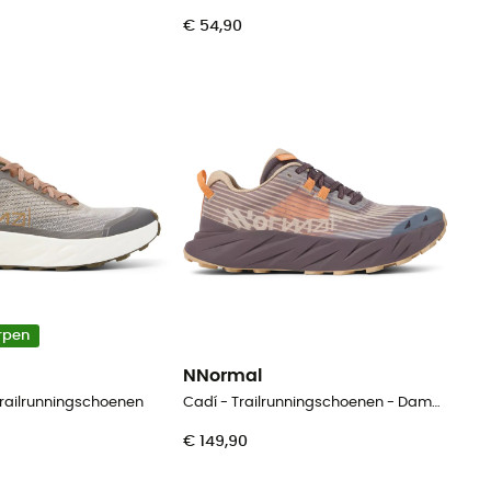
€ 54,90
rpen
NNormal
 Trailrunningschoenen
Cadí - Trailrunningschoenen - Dames
€ 149,90