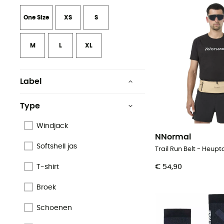
One Size
XS
S
M
L
XL
Label
Ecomateriaal
Type
Origine Européenne
Garantie
Windjack
NNormal
Gerecycleerd
Softshell jas
Trail Run Belt - Heupt
€ 54,90
T-shirt
Broek
Schoenen