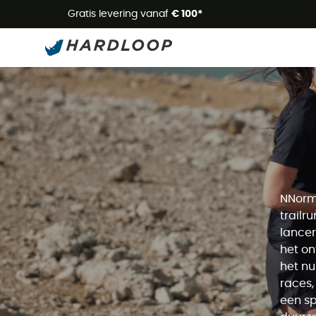
Zome
Gratis levering vanaf
€ 100*
NNorma
trailr
lancer
het on
het nu
races,
een sp