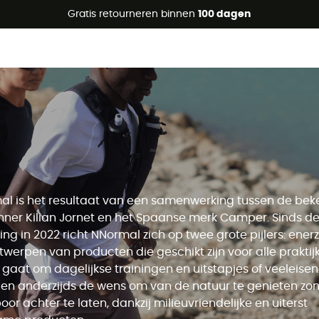
raanbiedingen 🔥 -5% EXTRA vanaf 2 producten* met code Su
Gratis retourneren binnen
100 dagen
l is het resultaat van een samenwerking tussen de be
unner Kilian Jornet en het Spaanse merk Camper. Sinds d
ing in 2022 richt NNormal zich op twee grote pijlers: enerz
twerpen van producten die geschikt zijn voor alle praktijk
 gaat om dagelijkse trainingen en uitstapjes of veeleise
 en anderzijds de wens om van de natuur te genieten zo
oor achter te laten, dankzij milieuvriendelijke en uiterst