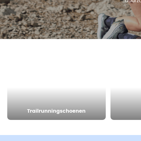
duurz
Trailrunningschoenen