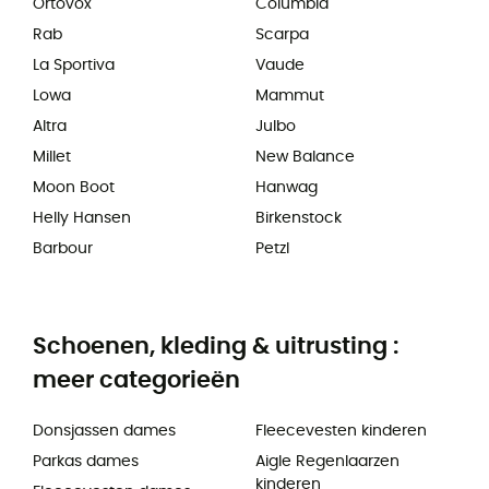
Ortovox
Columbia
Rab
Scarpa
La Sportiva
Vaude
Lowa
Mammut
Altra
Julbo
Millet
New Balance
Moon Boot
Hanwag
Helly Hansen
Birkenstock
Barbour
Petzl
Schoenen, kleding & uitrusting :
meer categorieën
Donsjassen dames
Fleecevesten kinderen
Parkas dames
Aigle Regenlaarzen
kinderen