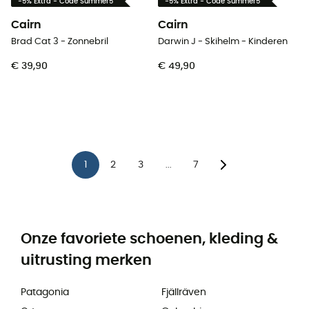
-5% Extra - Code Summer5
-5% Extra - Code Summer5
Cairn
Cairn
Brad Cat 3 - Zonnebril
Darwin J - Skihelm - Kinderen
€ 39,90
€ 49,90
1
2
3
7
...
Onze favoriete schoenen, kleding &
uitrusting merken
Patagonia
Fjällräven