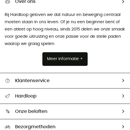
Over ons
Bij Hardloop geloven we dat natuur en beweging centraal
moeten staan ​​in ons leven. Of je nu een beginner bent of
een atleet op hoog niveau, sinds 2015 delen we onze smaak
voor goede uitrusting en onze passie voor de steile paden
waarop we graag spelen.
Meer informatie +
Klantenservice
Helpcentrum & contact
Hardloop
Mijn zending volgen
Wie zijn we ?
Retourzendingen & Terugbetalingen
Onze beloften
HardGuides
Maattabelen
Ecologische voetafdruk
Ambassadeurs
Bezorgmethoden