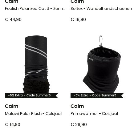
Cairn
Cairn
Foolish Polarized Cat 3 - Zonnebril
Softex - Wandelhandschoenen
€ 44,90
€ 16,90
-5% Extra - Code Summer5
-5% Extra - Code Summer5
Cairn
Cairn
Malawi Polar Plush - Colsjaal
Primawarmer - Colsjaal
€ 14,90
€ 29,90