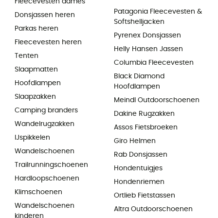
Fleecevesten dames
Patagonia Fleecevesten &
Donsjassen heren
Softshelljacken
Parkas heren
Pyrenex Donsjassen
Fleecevesten heren
Helly Hansen Jassen
Tenten
Columbia Fleecevesten
Slaapmatten
Black Diamond
Hoofdlampen
Hoofdlampen
Slaapzakken
Meindl Outdoorschoenen
Camping branders
Dakine Rugzakken
Wandelrugzakken
Assos Fietsbroeken
IJspikkelen
Giro Helmen
Wandelschoenen
Rab Donsjassen
Trailrunningschoenen
Hondentuigjes
Hardloopschoenen
Hondenriemen
Klimschoenen
Ortlieb Fietstassen
Wandelschoenen
Altra Outdoorschoenen
kinderen