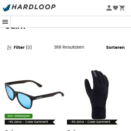
Zomeraanbiedingen 🔥 -5% EXTRA vanaf 2 producten* met
code Summer5
Cairn
388
Resultaten
Filter
(
0
)
Sorteren
Eco-ontworpen
-5% Extra - Code Summer5
-5% Extra - Code Summer5