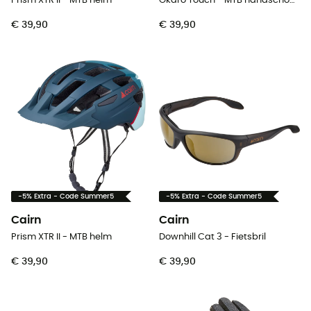
Prism XTR II - MTB helm
Okaro Touch - MTB handschoenen
€ 39,90
€ 39,90
-5% Extra - Code Summer5
-5% Extra - Code Summer5
Cairn
Cairn
Prism XTR II - MTB helm
Downhill Cat 3 - Fietsbril
€ 39,90
€ 39,90