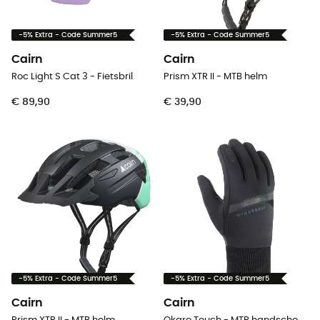
-5% Extra - Code Summer5
-5% Extra - Code Summer5
Cairn
Cairn
Roc Light S Cat 3 - Fietsbril
Prism XTR II - MTB helm
€ 89,90
€ 39,90
-5% Extra - Code Summer5
-5% Extra - Code Summer5
Cairn
Cairn