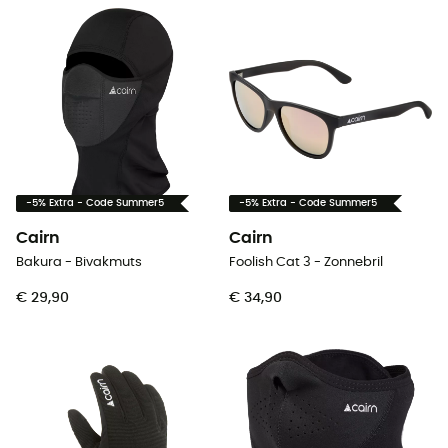
-5% Extra - Code Summer5
-5% Extra - Code Summer5
Cairn
Cairn
Bakura - Bivakmuts
Foolish Cat 3 - Zonnebril
€ 29,90
€ 34,90