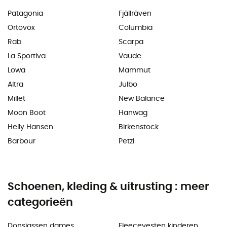
Patagonia
Fjällräven
Ortovox
Columbia
Rab
Scarpa
La Sportiva
Vaude
Lowa
Mammut
Altra
Julbo
Millet
New Balance
Moon Boot
Hanwag
Helly Hansen
Birkenstock
Barbour
Petzl
Schoenen, kleding & uitrusting : meer
categorieën
Donsjassen dames
Fleecevesten kinderen