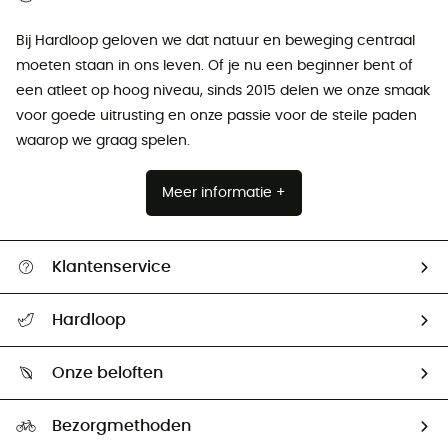
Bij Hardloop geloven we dat natuur en beweging centraal
moeten staan ​​in ons leven. Of je nu een beginner bent of
een atleet op hoog niveau, sinds 2015 delen we onze smaak
voor goede uitrusting en onze passie voor de steile paden
waarop we graag spelen.
Meer informatie +
Klantenservice
Helpcentrum & contact
Hardloop
Mijn zending volgen
Wie zijn we ?
Retourzendingen & Terugbetalingen
Onze beloften
HardGuides
Maattabelen
Ecologische voetafdruk
Ambassadeurs
Bezorgmethoden
Tweedehands