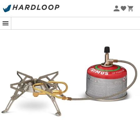
Zomeraanbiedingen 🔥 -5% EXTRA vanaf 2 producten* met
code Summer5
-5% Extra - Code Summer5