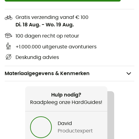
Gratis verzending vanaf € 100
Di. 18 Aug.
-
Wo. 19 Aug.
100 dagen recht op retour
+1.000.000 uitgeruste avonturiers
Deskundig advies
Materiaalgegevens & Kenmerken
Aanbevolen voor
Wandelen / Trekking / Bivak
Hulp nodig?
Raadpleeg onze HardGuides!
Voor
Heren / Dames
David
Productexpert
Gewicht