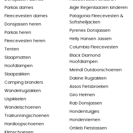
Parkas dames
Aigle Regenlaarzen kinderen
Fleecevesten dames
Patagonia Fleecevesten &
Softshelljacken
Donsjassen heren
Pyrenex Donsjassen
Parkas heren
Helly Hansen Jassen
Fleecevesten heren
Columbia Fleecevesten
Tenten
Black Diamond
Slaapmatten
Hoofdlampen
Hoofdlampen
Meindl Outdoorschoenen
Slaapzakken
Dakine Rugzakken
Camping branders
Assos Fietsbroeken
Wandelrugzakken
Giro Helmen
IJspikkelen
Rab Donsjassen
Wandelschoenen
Hondentuigjes
Trailrunningschoenen
Hondenriemen
Hardloopschoenen
Ortlieb Fietstassen
Klimschoenen