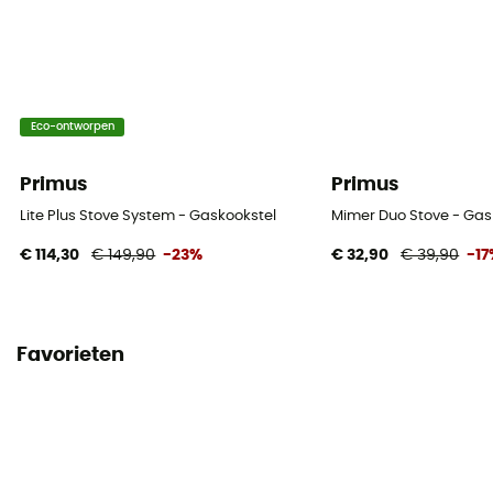
Eco-ontworpen
Primus
Primus
Lite Plus Stove System - Gaskookstel
Mimer Duo Stove - Gas
€ 114,30
€ 149,90
-23%
€ 32,90
€ 39,90
-1
Favorieten