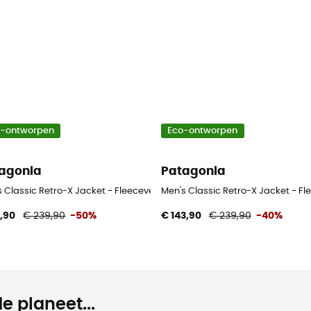
o-ontworpen
Eco-ontworpen
agonia
Patagonia
 Classic Retro-X Jacket - Fleecevest - Heren
Men's Classic Retro-X Jacket - Fl
9,90
€ 239,90
-50%
€ 143,90
€ 239,90
-40%
e planeet...