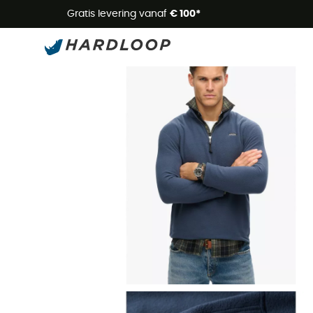
Zome
Gratis levering vanaf
€ 100*