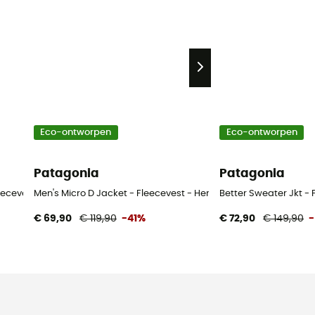
Eco-ontworpen
Eco-ontworpen
Patagonia
Patagonia
eecevest - Heren
Men's Micro D Jacket - Fleecevest - Heren
Better Sweater Jkt - 
€ 69,90
€ 119,90
-41%
€ 72,90
€ 149,90
-