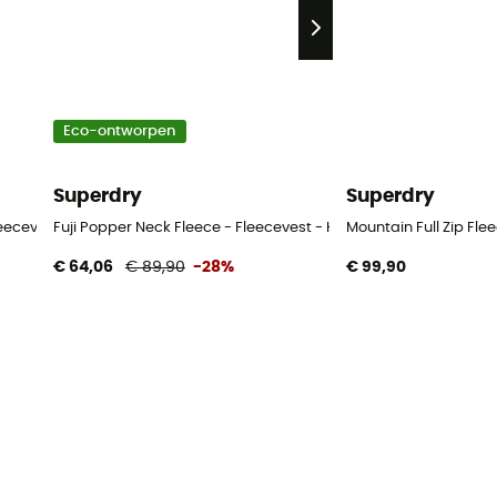
Eco-ontworpen
Superdry
Superdry
eecevest - Heren
Fuji Popper Neck Fleece - Fleecevest - Heren
Mountain Full Zip Fle
€ 64,06
€ 89,90
-28%
€ 99,90