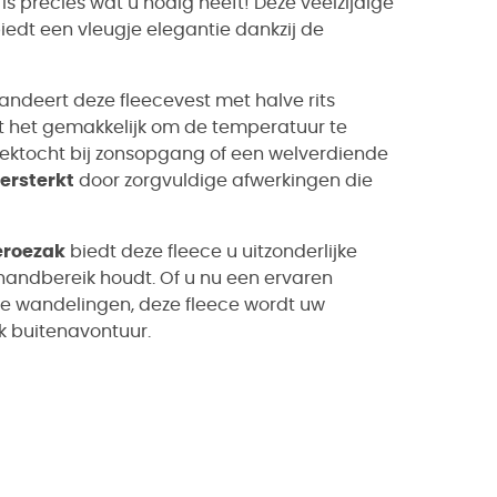
is precies wat u nodig heeft! Deze veelzijdige
edt een vleugje elegantie dankzij de
randeert deze fleecevest met halve rits
akt het gemakkelijk om de temperatuur te
trektocht bij zonsopgang of een welverdiende
ersterkt
door zorgvuldige afwerkingen die
eroezak
biedt deze fleece u uitzonderlijke
handbereik houdt. Of u nu een ervaren
se wandelingen, deze fleece wordt uw
k buitenavontuur.