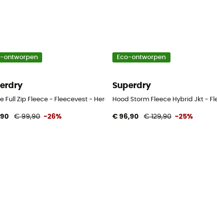
o-ontworpen
Eco-ontworpen
erdry
Superdry
 - Heren
e Full Zip Fleece - Fleecevest - Heren
Hood Storm Fleece Hybrid Jkt - Fl
,90
€ 99,90
-26%
€ 96,90
€ 129,90
-25%