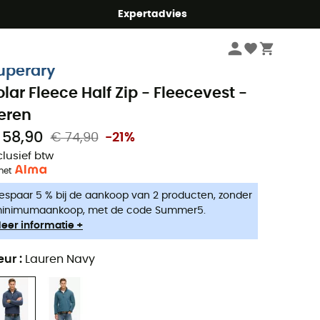
mmer5
Expertadvies
Heren
Outdoor Jassen heren
Fleecevesten heren
uperdry
olar Fleece Half Zip - Fleecevest -
eren
 58,90
€ 74,90
-21%
clusief btw
met
espaar 5 % bij de aankoop van 2 producten, zonder
inimumaankoop, met de code Summer5.
eer informatie +
eur
:
Lauren Navy