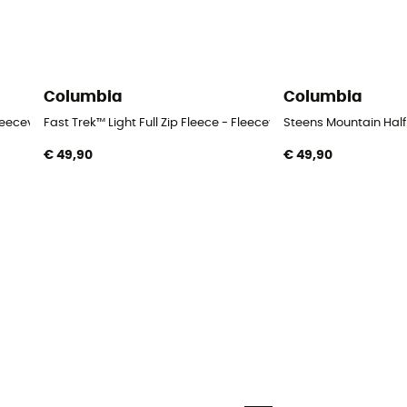
Columbia
Columbia
leecevest - Heren
Fast Trek™ Light Full Zip Fleece - Fleecevest - Heren
Steens Mountain Half 
€ 49,90
€ 49,90