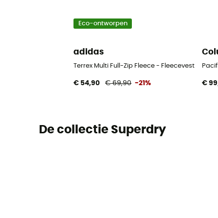
Eco-ontworpen
adidas
Col
Terrex Multi Full-Zip Fleece - Fleecevest - Here
Pacif
€ 54,90
€ 69,90
-21%
€ 99
De collectie Superdry