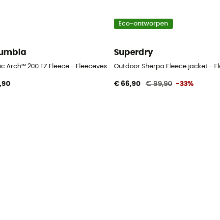
Eco-ontworpen
umbia
Superdry
n
ic Arch™ 200 FZ Fleece - Fleecevest - Heren
Outdoor Sherpa Fleece jacket - F
,90
€ 66,90
€ 99,90
-33%