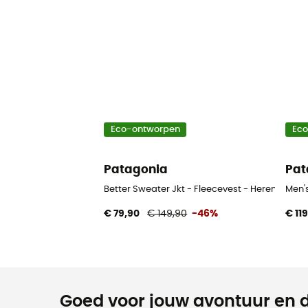
Eco-ontworpen
Ec
Patagonia
Pat
Better Sweater Jkt - Fleecevest - Heren
Men's
€ 79,90
€ 149,90
-46%
€ 11
Goed voor jouw avontuur en d