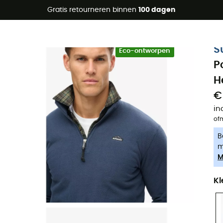
raanbiedingen 🔥 -5% EXTRA vanaf 2 producten* met code Su
Gratis retourneren binnen
100 dagen
-5% Extra - Code Summer5
S
Eco-ontworpen
P
H
€
in
of
B
m
M
Kl