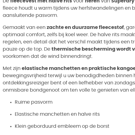
De
fleecevest met halve rits
voor
heren
van
Superdry
fleece houdt u warm tijdens uw herfstwandelingen en bi
aansluitende pasvorm.
Gemaakt van een
zachte en duurzame fleecestof
, ga
optimaal comfort, zelfs bij koel weer. De halve rits ma
regelen, een detail dat het verschil maakt tijdens een 
pauze op de top. De
thermische bescherming wordt v
voorkomen dat de wind binnendringt.
Met zijn
elastische manchetten en praktische kango
bewegingsvrijheid terwijl u uw benodigdheden binnen 
ontdekkingsreiziger bent of een liefhebber van zondag
onmisbare bondgenoot om ten volle te genieten van el
Ruime pasvorm
Elastische manchetten en halve rits
Klein geborduurd embleem op de borst