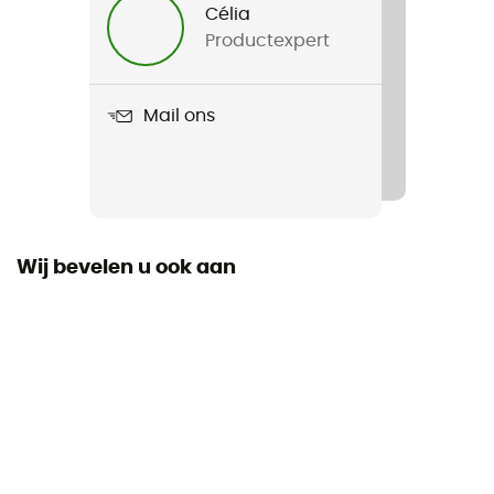
Célia
Productexpert
Gewicht
1,75 kg
Mail ons
Product
Fairview 55
Volume
55 L
Wij bevelen u ook aan
Dimensie
55 x 35 x 23 cm
Materiaal
100% Recycled Polyester
Toegang tot tas
Top