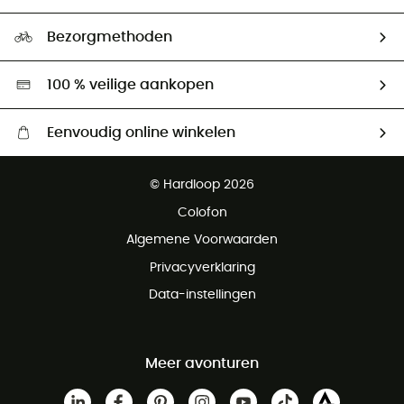
HardGuides
Maattabelen
Ecologische voetafdruk
Ambassadeurs
Bezorgmethoden
Tweedehands
Hardgreen
100 % veilige aankopen
Eenvoudig online winkelen
Gratis levering vanaf € 100
© Hardloop 2026
Gratis retourneren binnen 100 dagen
Colofon
Gratis klantenservice
Algemene Voorwaarden
Privacyverklaring
Data-instellingen
Meer avonturen