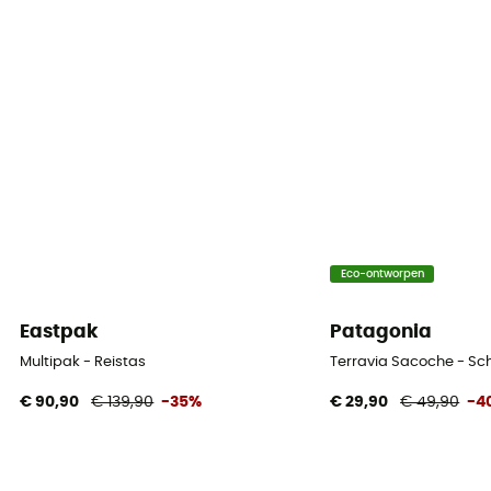
Eco-ontworpen
Eastpak
Patagonia
Multipak - Reistas
Terravia Sacoche - Sc
€ 90,90
€ 139,90
-35%
€ 29,90
€ 49,90
-4