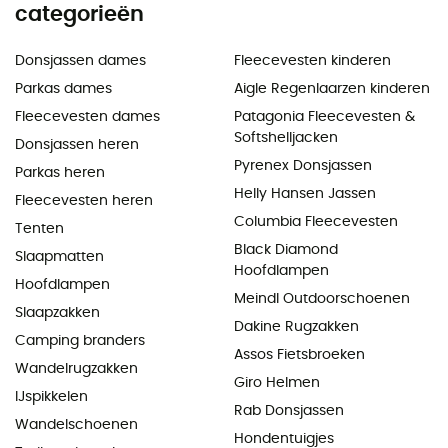
categorieën
Donsjassen dames
Fleecevesten kinderen
Parkas dames
Aigle Regenlaarzen kinderen
Fleecevesten dames
Patagonia Fleecevesten &
Softshelljacken
Donsjassen heren
Pyrenex Donsjassen
Parkas heren
Helly Hansen Jassen
Fleecevesten heren
Columbia Fleecevesten
Tenten
Black Diamond
Slaapmatten
Hoofdlampen
Hoofdlampen
Meindl Outdoorschoenen
Slaapzakken
Dakine Rugzakken
Camping branders
Assos Fietsbroeken
Wandelrugzakken
Giro Helmen
IJspikkelen
Rab Donsjassen
Wandelschoenen
Hondentuigjes