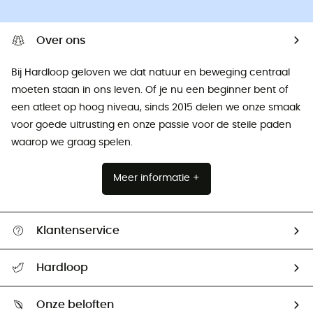
Over ons
Bij Hardloop geloven we dat natuur en beweging centraal
moeten staan ​​in ons leven. Of je nu een beginner bent of
een atleet op hoog niveau, sinds 2015 delen we onze smaak
voor goede uitrusting en onze passie voor de steile paden
waarop we graag spelen.
Meer informatie +
Klantenservice
Helpcentrum & contact
Hardloop
Mijn zending volgen
Wie zijn we ?
Retourzendingen & Terugbetalingen
Onze beloften