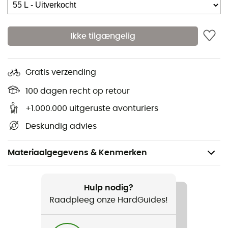
Ikke tilgængelig
Gratis verzending
100 dagen recht op retour
+1.000.000 uitgeruste avonturiers
Deskundig advies
Materiaalgegevens & Kenmerken
Aanbevolen voor
Reizen
Hulp nodig?
Raadpleeg onze HardGuides!
Voor
Heren / Dames