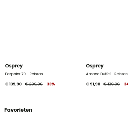
Osprey
Osprey
Farpoint 70 - Reistas
Arcane Duffel - Reistas
€ 139,90
€ 209,90
-33%
€ 91,90
€ 139,90
-3
Favorieten