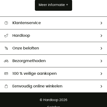
Meer informatie +
Klantenservice
Helpcentrum & contact
Hardloop
Mijn zending volgen
Wie zijn we ?
Retourzendingen & Terugbetalingen
Onze beloften
HardGuides
Maattabelen
Ecologische voetafdruk
Ambassadeurs
Bezorgmethoden
Tweedehands
Hardgreen
100 % veilige aankopen
Eenvoudig online winkelen
Gratis levering vanaf € 100
© Hardloop 2026
Gratis retourneren binnen 100 dagen