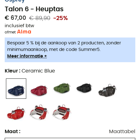
Talon 6 - Heuptas
€ 67,00
€ 89,90
-25%
inclusief btw
of
met
Bespaar 5 % bij de aankoop van 2 producten, zonder
minimumaankoop, met de code Summer5.
Meer informatie +
Kleur
:
Ceramic Blue
Of je nu een wandeling wilt maken in de Aostavallei of
op de pelgrimsroute naar Santiago de Compostela, de
Talon 6
van
Osprey
is een perfecte heuptas voor jou.
Ontworpen in een strakke en moderne stijl, is de
Talon 6
Maat
:
Maattabel
van
Osprey
ideaal voor je
wandeltochten
. De
heuptas