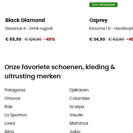
Eco-ontworpen
Black Diamond
Osprey
Distance 4 - Drink rugzak
Kitsuma 1.5 - Hardlo
€ 65,90
€ 129,90
-49%
€ 34,90
€ 63,90
-4
Onze favoriete schoenen, kleding &
uitrusting merken
Patagonia
Fjällräven
Ortovox
Columbia
Rab
Scarpa
La Sportiva
Vaude
Lowa
Mammut
Altra
Julbo