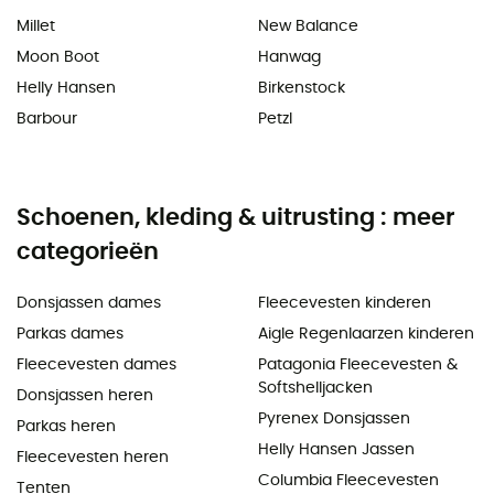
Millet
New Balance
Moon Boot
Hanwag
Helly Hansen
Birkenstock
Barbour
Petzl
Schoenen, kleding & uitrusting : meer
categorieën
Donsjassen dames
Fleecevesten kinderen
Parkas dames
Aigle Regenlaarzen kinderen
Fleecevesten dames
Patagonia Fleecevesten &
Softshelljacken
Donsjassen heren
Pyrenex Donsjassen
Parkas heren
Helly Hansen Jassen
Fleecevesten heren
Columbia Fleecevesten
Tenten