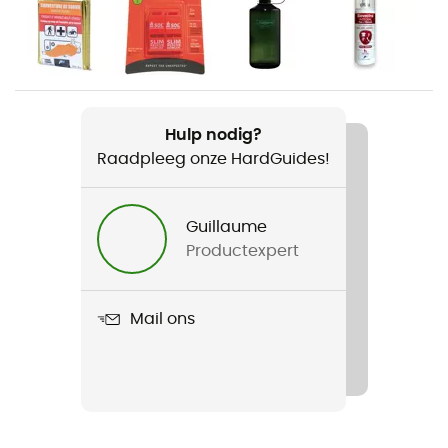
Voor
Heren
Gewicht
410 g
Hulp nodig?
Raadpleeg onze HardGuides!
Product
Talon 6
Guillaume
Drinksysteem compatibel
Productexpert
Ja
Width
Mail ons
30 cm
Ongevouwen lengte
Volume