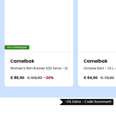
Eco-ontworpen
Camelbak
Camelbak
Women's Rim Runner X20 Terra - Drink rugzak
Octane Dart - 1,5 
€ 86,90
€ 109,90
-20%
€ 64,90
€ 79,90
-5% Extra - Code Summer5