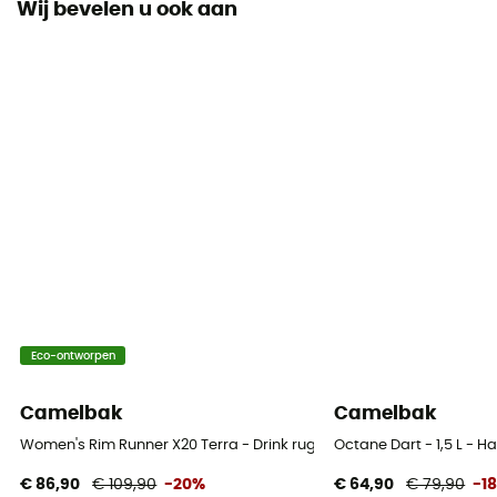
Wij bevelen u ook aan
6 L
Dimensie
21 x 25 x 15 cm
Eco-ontworpen
Camelbak
Camelbak
Women's Rim Runner X20 Terra - Drink rugzak
Octane Dart - 1,5 L -
€ 86,90
€ 109,90
-20%
€ 64,90
€ 79,90
-1