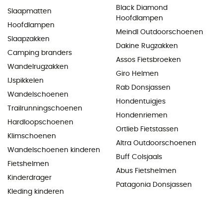
Black Diamond
Slaapmatten
Hoofdlampen
Hoofdlampen
Meindl Outdoorschoenen
Slaapzakken
Dakine Rugzakken
Camping branders
Assos Fietsbroeken
Wandelrugzakken
Giro Helmen
IJspikkelen
Rab Donsjassen
Wandelschoenen
Hondentuigjes
Trailrunningschoenen
Hondenriemen
Hardloopschoenen
Ortlieb Fietstassen
Klimschoenen
Altra Outdoorschoenen
Wandelschoenen kinderen
Buff Colsjaals
Fietshelmen
Abus Fietshelmen
Kinderdrager
Patagonia Donsjassen
Kleding kinderen