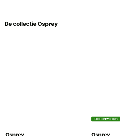
De collectie Osprey
Eco-ontworpen
Osprey
Osprey