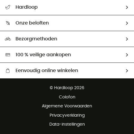
Helpcentrum & contact
Hardloop
Mijn zending volgen
Wie zijn we ?
Retourzendingen & Terugbetalingen
Onze beloften
HardGuides
Maattabelen
Ecologische voetafdruk
Ambassadeurs
Bezorgmethoden
Tweedehands
Hardgreen
100 % veilige aankopen
Eenvoudig online winkelen
Gratis levering vanaf € 100
© Hardloop 2026
Gratis retourneren binnen 100 dagen
Colofon
Gratis klantenservice
Algemene Voorwaarden
Privacyverklaring
Data-instellingen