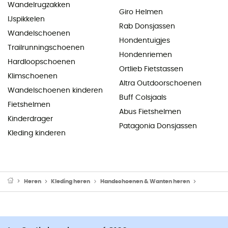
Wandelrugzakken
Giro Helmen
IJspikkelen
Rab Donsjassen
Wandelschoenen
Hondentuigjes
Trailrunningschoenen
Hondenriemen
Hardloopschoenen
Ortlieb Fietstassen
Klimschoenen
Altra Outdoorschoenen
Wandelschoenen kinderen
Buff Colsjaals
Fietshelmen
Abus Fietshelmen
Kinderdrager
Patagonia Donsjassen
Kleding kinderen
Heren
Kleding heren
Handschoenen & Wanten heren
Wandelha