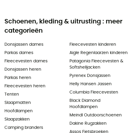
Schoenen, kleding & uitrusting : meer
categorieën
Donsjassen dames
Fleecevesten kinderen
Parkas dames
Aigle Regenlaarzen kinderen
Fleecevesten dames
Patagonia Fleecevesten &
Softshelljacken
Donsjassen heren
Pyrenex Donsjassen
Parkas heren
Helly Hansen Jassen
Fleecevesten heren
Columbia Fleecevesten
Tenten
Black Diamond
Slaapmatten
Hoofdlampen
Hoofdlampen
Meindl Outdoorschoenen
Slaapzakken
Dakine Rugzakken
Camping branders
Assos Fietsbroeken