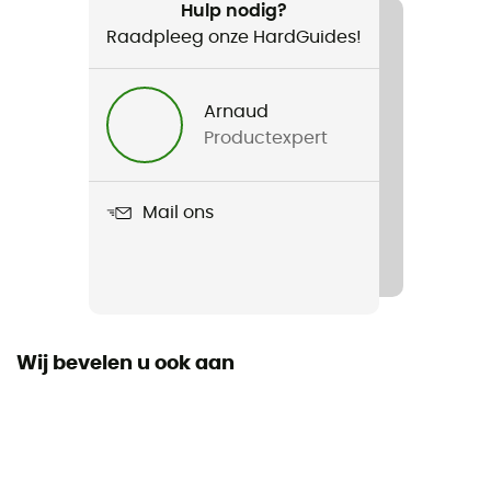
Wandelen / Trailrunning / Trekking
Hulp nodig?
Raadpleeg onze HardGuides!
Voor
Heren / Dames
Arnaud
Productexpert
Product
Seeker Flow Gloves
Mail ons
Wij bevelen u ook aan