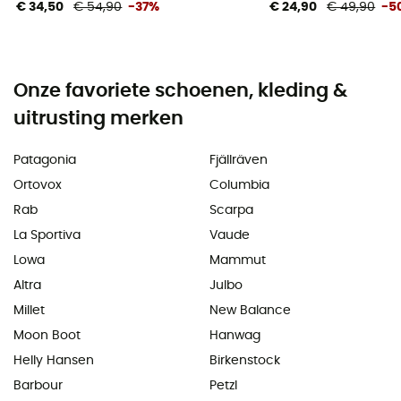
€ 34,50
€ 54,90
-37%
€ 24,90
€ 49,90
-5
Onze favoriete schoenen, kleding &
uitrusting merken
Patagonia
Fjällräven
Ortovox
Columbia
Rab
Scarpa
La Sportiva
Vaude
Lowa
Mammut
Altra
Julbo
Millet
New Balance
Moon Boot
Hanwag
Helly Hansen
Birkenstock
Barbour
Petzl