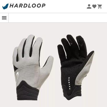
Zomeraanbiedingen 🔥 -5% EXTRA vanaf 2 producten* met
code Summer5
-5% Extra - Code Summer5