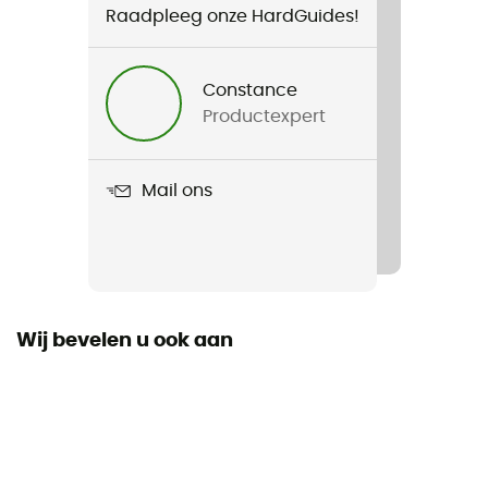
Raadpleeg onze HardGuides!
Voor
Heren
Constance
Productexpert
Gewicht
2 x 450 g
Mail ons
Product
Stream GTX
Gebruikte Technologieën
Gore-Tex®
Wij bevelen u ook aan
Waterdicht
Ja
Stijfheid van de zool
Average