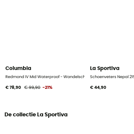
Tussenzool
EVA
Uitneembare binnenzool
Ja
Buitenzool
Vibram
Columbia
La Sportiva
Schoenen Stamhoogte
Redmond IV Mid Waterproof - Wandelschoenen - Heren
Schoenveters Nepal 2
Gemiddeld stam
€ 78,90
€ 99,90
-21%
€ 44,90
Label
PFC-Free
De collectie La Sportiva
Sluitsysteem
Veters met haken