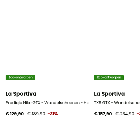
Bovenmateriaal schoen
Mesh
Eco-ontworpen
Eco-ontworpen
La Sportiva
La Sportiva
Prodigio Hike GTX - Wandelschoenen - Heren
TX5 GTX - Wandelscho
€ 129,90
€ 189,90
-31%
€ 157,90
€ 234,90
-