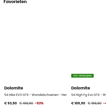
Favorieten
Eco-ontworpen
Dolomite
Dolomite
54 Hike EVO GTX - Wandelschoenen - Heren
54 High Fg Evo GTX -
€ 93,50
€ 199,90
-53%
€ 109,90
€ 199,90
-