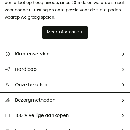
een atleet op hoog niveau, sinds 2015 delen we onze smaak
voor goede uitrusting en onze passie voor de steile paden
waarop we graag spelen.
Meer informatie +
Klantenservice
Helpcentrum & contact
Hardloop
Mijn zending volgen
Wie zijn we ?
Retourzendingen & Terugbetalingen
Onze beloften
HardGuides
Maattabelen
Ecologische voetafdruk
Ambassadeurs
Bezorgmethoden
Tweedehands
Hardgreen
100 % veilige aankopen