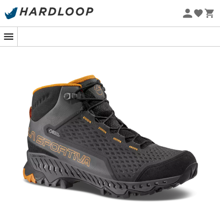
Zomeraanbiedingen 🔥 -5% EXTRA vanaf 2 producten* met
code Summer5
Eco-ontworpen
De
Stream GTX wandelschoenen
voor
heren
van het
merk
La Sportiva
zijn ontworpen voor liefhebbers van
fast-hiking. Ze zijn perfect veelzijdig en passen zich aan
alle terreinen aan, zelfs de meest ruige. Uw voeten
blijven perfect droog dankzij de nieuwe
Gore-Tex®
Surround®
technologie waarmee ze zijn uitgerust. Deze
nieuwe technologie biedt ook perfecte ademende