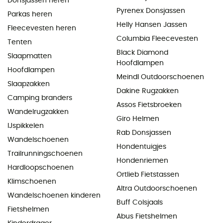
Donsjassen heren
Pyrenex Donsjassen
Parkas heren
Helly Hansen Jassen
Fleecevesten heren
Columbia Fleecevesten
Tenten
Black Diamond
Slaapmatten
Hoofdlampen
Hoofdlampen
Meindl Outdoorschoenen
Slaapzakken
Dakine Rugzakken
Camping branders
Assos Fietsbroeken
Wandelrugzakken
Giro Helmen
IJspikkelen
Rab Donsjassen
Wandelschoenen
Hondentuigjes
Trailrunningschoenen
Hondenriemen
Hardloopschoenen
Ortlieb Fietstassen
Klimschoenen
Altra Outdoorschoenen
Wandelschoenen kinderen
Buff Colsjaals
Fietshelmen
Abus Fietshelmen