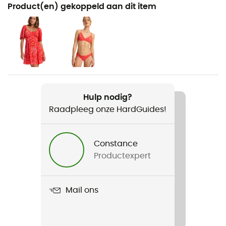
Aanbevolen voor
Product(en) gekoppeld aan dit item
Watersport
Voor
Dames
Gewicht
60 g
Hulp nodig?
Raadpleeg onze HardGuides!
Product
Pt Beach Classics
Constance
Label
Productexpert
Gerecycleerd
Sluitsysteem
Mail ons
Cordon
Materiaal