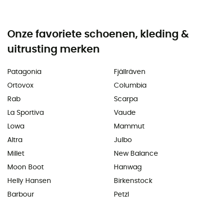
Onze favoriete schoenen, kleding &
uitrusting merken
Patagonia
Fjällräven
Ortovox
Columbia
Rab
Scarpa
La Sportiva
Vaude
Lowa
Mammut
Altra
Julbo
Millet
New Balance
Moon Boot
Hanwag
Helly Hansen
Birkenstock
Barbour
Petzl