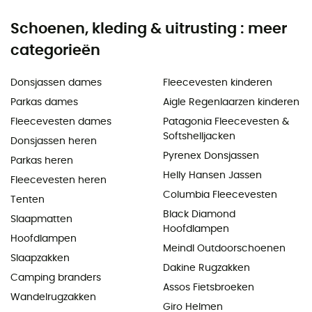
Schoenen, kleding & uitrusting : meer
categorieën
Donsjassen dames
Fleecevesten kinderen
Parkas dames
Aigle Regenlaarzen kinderen
Fleecevesten dames
Patagonia Fleecevesten &
Softshelljacken
Donsjassen heren
Pyrenex Donsjassen
Parkas heren
Helly Hansen Jassen
Fleecevesten heren
Columbia Fleecevesten
Tenten
Black Diamond
Slaapmatten
Hoofdlampen
Hoofdlampen
Meindl Outdoorschoenen
Slaapzakken
Dakine Rugzakken
Camping branders
Assos Fietsbroeken
Wandelrugzakken
Giro Helmen