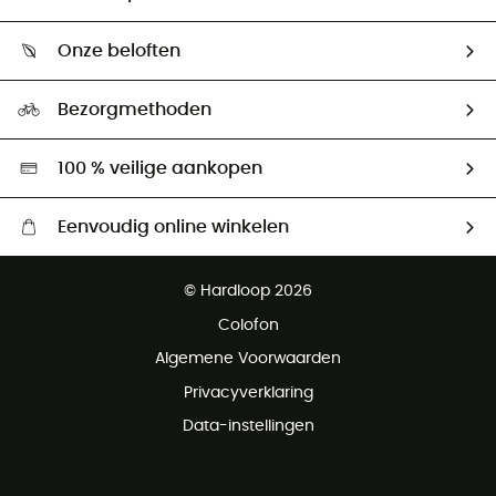
Mijn zending volgen
Wie zijn we ?
Retourzendingen & Terugbetalingen
Onze beloften
HardGuides
Maattabelen
Ecologische voetafdruk
Ambassadeurs
Bezorgmethoden
Tweedehands
Hardgreen
100 % veilige aankopen
Eenvoudig online winkelen
Gratis levering vanaf € 100
© Hardloop 2026
Gratis retourneren binnen 100 dagen
Colofon
Gratis klantenservice
Algemene Voorwaarden
Privacyverklaring
Data-instellingen