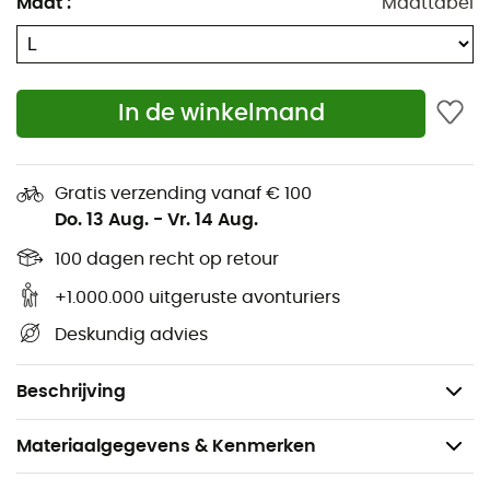
Maat
:
Maattabel
Vullingen: verwijderbaar
Bandjes: verstelbare banden
In de winkelmand
Dekking: medium
Cups: ideaal voor cups A/B/C
Gratis verzending vanaf € 100
Logo: ROXY rubberen plaatje
Do. 13 Aug.
-
Vr. 14 Aug.
Kruislingse bandjes aan de achterkant voor betere
100 dagen recht op retour
ondersteuning tijdens beweging
+1.000.000 uitgeruste avonturiers
Vanwege de gebruikte druktechniek is elk stuk
Deskundig advies
uniek en kan het afwijken van de foto
85% gerecycled polyester, 15% elastaan
Beschrijving
Materiaalgegevens & Kenmerken