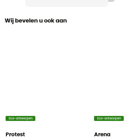
[principale] 85 % polyester recyclé, 15 % élasthanne
Wij bevelen u ook aan
Bovenste vorm
Driehoek
Eco-ontworpen
Eco-ontworpen
Protest
Arena