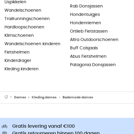
IJspikkelen
Rab Donsjassen
Wandelschoenen
Hondentuigjes
Trailrunningschoenen
Hondenriemen
Hardloopschoenen
Ortlieb Fietstassen
Klimschoenen
Altra Outdoorschoenen
Wandelschoenen kinderen
Buff Colsjaals
Fietshelmen
Abus Fietshelmen
Kinderdrager
Patagonia Donsjassen
Kleding kinderen
Dames
Kleding dames
Bademode dames
Gratis levering vanaf €100
Gratis retourneren binnen 100 dagen