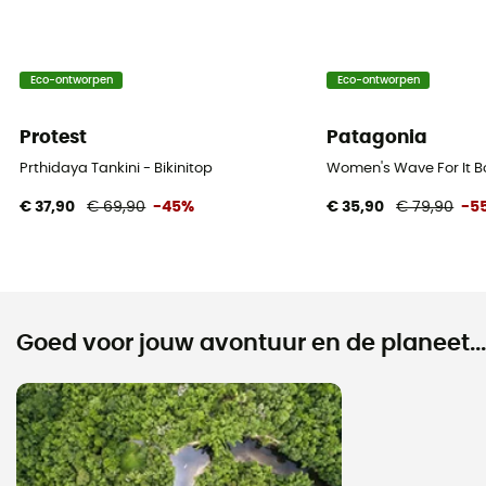
Eco-ontworpen
Eco-ontworpen
Protest
Patagonia
Prthidaya Tankini - Bikinitop
Women's Wave For It Bo
€ 37,90
€ 69,90
-45%
€ 35,90
€ 79,90
-5
Goed voor jouw avontuur en de planeet...