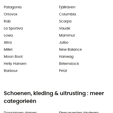
Patagonia
Fjällräven
Ortovox
Columbia
Rab
Scarpa
La Sportiva
Vaude
Lowa
Mammut
Altra
Julbo
Millet
New Balance
Moon Boot
Hanwag
Helly Hansen
Birkenstock
Barbour
Petzl
Schoenen, kleding & uitrusting : meer
categorieën
Donsjassen dames
Fleecevesten kinderen