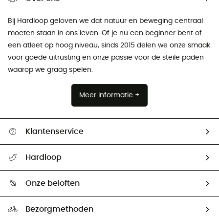
Bij Hardloop geloven we dat natuur en beweging centraal
moeten staan ​​in ons leven. Of je nu een beginner bent of
een atleet op hoog niveau, sinds 2015 delen we onze smaak
voor goede uitrusting en onze passie voor de steile paden
waarop we graag spelen.
Meer informatie +
Klantenservice
Helpcentrum & contact
Hardloop
Mijn zending volgen
Wie zijn we ?
Retourzendingen & Terugbetalingen
Onze beloften
HardGuides
Maattabelen
Ecologische voetafdruk
Ambassadeurs
Bezorgmethoden
Tweedehands