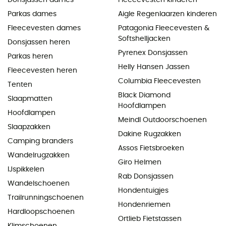
Parkas dames
Aigle Regenlaarzen kinderen
Fleecevesten dames
Patagonia Fleecevesten &
Softshelljacken
Donsjassen heren
Pyrenex Donsjassen
Parkas heren
Helly Hansen Jassen
Fleecevesten heren
Columbia Fleecevesten
Tenten
Black Diamond
Slaapmatten
Hoofdlampen
Hoofdlampen
Meindl Outdoorschoenen
Slaapzakken
Dakine Rugzakken
Camping branders
Assos Fietsbroeken
Wandelrugzakken
Giro Helmen
IJspikkelen
Rab Donsjassen
Wandelschoenen
Hondentuigjes
Trailrunningschoenen
Hondenriemen
Hardloopschoenen
Ortlieb Fietstassen
Klimschoenen