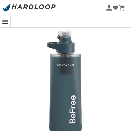
Zomeraanbiedingen 🔥 -5% EXTRA vanaf 2 producten* met
code Summer5
-5% Extra - Code Summer5