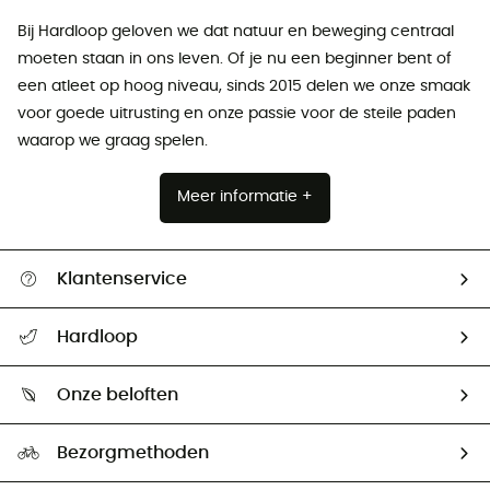
Bij Hardloop geloven we dat natuur en beweging centraal
moeten staan ​​in ons leven. Of je nu een beginner bent of
een atleet op hoog niveau, sinds 2015 delen we onze smaak
voor goede uitrusting en onze passie voor de steile paden
waarop we graag spelen.
Meer informatie +
Klantenservice
Helpcentrum & contact
Hardloop
Mijn zending volgen
Wie zijn we ?
Retourzendingen & Terugbetalingen
Onze beloften
HardGuides
Maattabelen
Ecologische voetafdruk
Ambassadeurs
Bezorgmethoden
Tweedehands