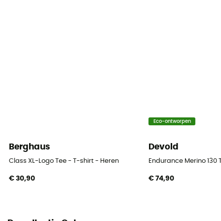
Mouwen
korte mouwen
Materiaal
100 % Coton organique
Eco-ontworpen
Berghaus
Devold
Class XL-Logo Tee - T-shirt - Heren
Endurance Merino 130 T
€ 30,90
€ 74,90