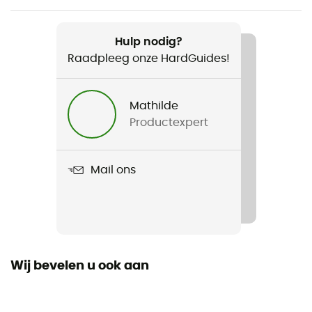
Aanbevolen voor
Dagelijks Leven
Hulp nodig?
Raadpleeg onze HardGuides!
Voor
Heren
Mathilde
Productexpert
Product
Sea Shepherd SS T-Shirt
Mail ons
Stretch
Ja
Fit
Regular
Wij bevelen u ook aan
Label
Biologisch Katoen