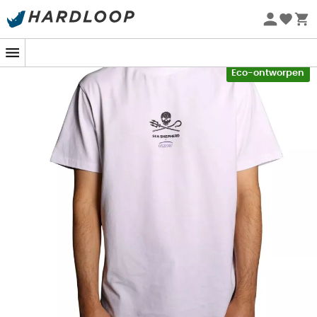
Zomeraanbiedingen 🔥 -5% EXTRA vanaf 2 producten* met
code Summer5
-5% Extra - Code Summer5
Eco-ontworpen