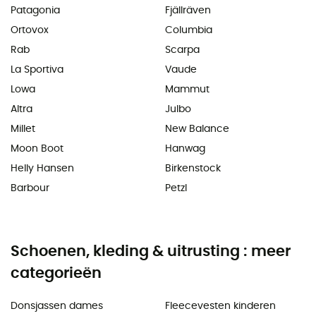
Patagonia
Fjällräven
Ortovox
Columbia
Rab
Scarpa
La Sportiva
Vaude
Lowa
Mammut
Altra
Julbo
Millet
New Balance
Moon Boot
Hanwag
Helly Hansen
Birkenstock
Barbour
Petzl
Schoenen, kleding & uitrusting : meer
categorieën
Donsjassen dames
Fleecevesten kinderen