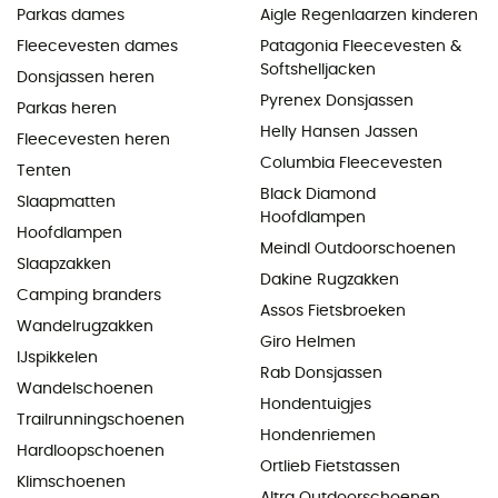
Parkas dames
Aigle Regenlaarzen kinderen
Fleecevesten dames
Patagonia Fleecevesten &
Softshelljacken
Donsjassen heren
Pyrenex Donsjassen
Parkas heren
Helly Hansen Jassen
Fleecevesten heren
Columbia Fleecevesten
Tenten
Black Diamond
Slaapmatten
Hoofdlampen
Hoofdlampen
Meindl Outdoorschoenen
Slaapzakken
Dakine Rugzakken
Camping branders
Assos Fietsbroeken
Wandelrugzakken
Giro Helmen
IJspikkelen
Rab Donsjassen
Wandelschoenen
Hondentuigjes
Trailrunningschoenen
Hondenriemen
Hardloopschoenen
Ortlieb Fietstassen
Klimschoenen
Altra Outdoorschoenen