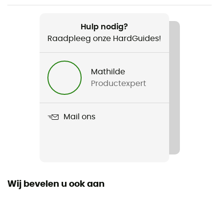
Aanbevolen voor
Skiën
Hulp nodig?
Raadpleeg onze HardGuides!
Voor
Dames
Mathilde
Productexpert
Product
Valdez Snowjacket
Mail ons
Waterdicht
Ja
Schmerber niveau
10 000 mm
Wij bevelen u ook aan
Ademend niveau
10 000 g/m²/24 h