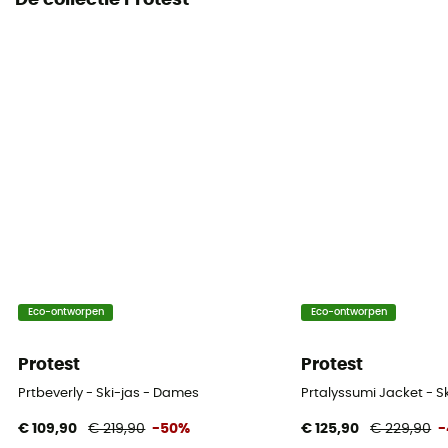
De collectie Protest
Isolatie
Synthetische isolatie
Materiaal
[main] 100 % polyester
MVTR (ademend vermogen)
10 000 gr /m2 / 24 h
RECCO® Technologie
No
Ventilatieritsen
Eco-ontworpen
Eco-ontworpen
No
Protest
Protest
Prtbeverly - Ski-jas - Dames
Prtalyssumi Jacket - S
€ 109,90
€ 219,90
-50%
€ 125,90
€ 229,90
-