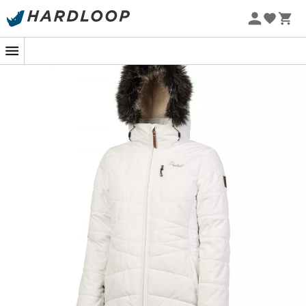
Zomeraanbiedingen 🔥 -5% EXTRA vanaf 2 producten* met
code Summer5
-5% Extra - Code Summer5