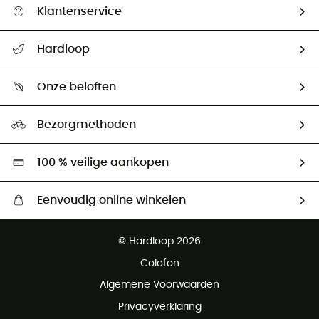
Klantenservice
Helpcentrum & contact
Hardloop
Mijn zending volgen
Wie zijn we ?
Retourzendingen & Terugbetalingen
Onze beloften
HardGuides
Maattabelen
Ecologische voetafdruk
Ambassadeurs
Bezorgmethoden
Tweedehands
Hardgreen
100 % veilige aankopen
Eenvoudig online winkelen
Gratis levering vanaf € 100
© Hardloop 2026
Gratis retourneren binnen 100 dagen
Colofon
Gratis klantenservice
Algemene Voorwaarden
Privacyverklaring