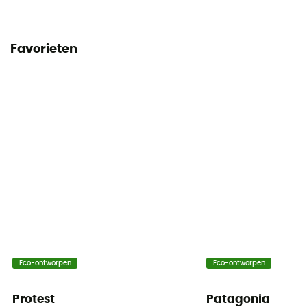
Favorieten
Eco-ontworpen
Eco-ontworpen
Protest
Patagonia