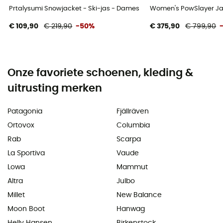
Prtalysumi Snowjacket - Ski-jas - Dames
Women's PowSlayer Jac
€ 109,90
€ 219,90
-50%
€ 375,90
€ 799,90
Onze favoriete schoenen, kleding &
uitrusting merken
Patagonia
Fjällräven
Ortovox
Columbia
Rab
Scarpa
La Sportiva
Vaude
Lowa
Mammut
Altra
Julbo
Millet
New Balance
Moon Boot
Hanwag
Helly Hansen
Birkenstock