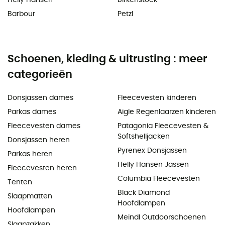
Barbour
Petzl
Schoenen, kleding & uitrusting : meer
categorieën
Donsjassen dames
Fleecevesten kinderen
Parkas dames
Aigle Regenlaarzen kinderen
Fleecevesten dames
Patagonia Fleecevesten &
Softshelljacken
Donsjassen heren
Pyrenex Donsjassen
Parkas heren
Helly Hansen Jassen
Fleecevesten heren
Columbia Fleecevesten
Tenten
Black Diamond
Slaapmatten
Hoofdlampen
Hoofdlampen
Meindl Outdoorschoenen
Slaapzakken