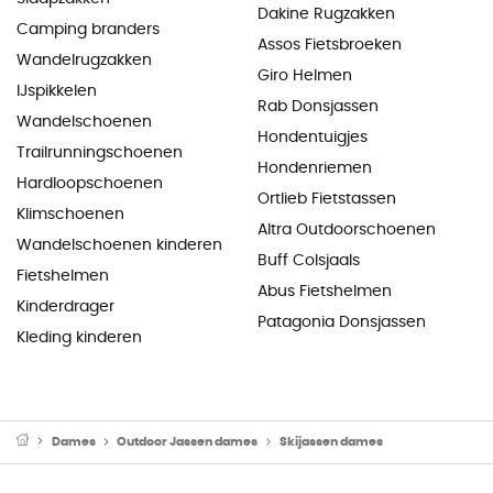
Dakine Rugzakken
Camping branders
Assos Fietsbroeken
Wandelrugzakken
Giro Helmen
IJspikkelen
Rab Donsjassen
Wandelschoenen
Hondentuigjes
Trailrunningschoenen
Hondenriemen
Hardloopschoenen
Ortlieb Fietstassen
Klimschoenen
Altra Outdoorschoenen
Wandelschoenen kinderen
Buff Colsjaals
Fietshelmen
Abus Fietshelmen
Kinderdrager
Patagonia Donsjassen
Kleding kinderen
Dames
Outdoor Jassen dames
Skijassen dames