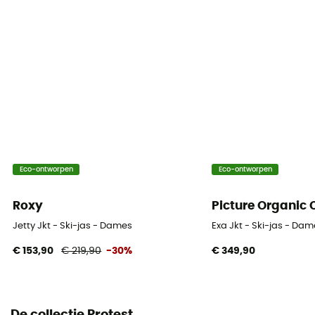
Winddicht
Ja
Fit
Regular
Thermische bescherming
Ja
Capuchon
Eco-ontworpen
Eco-ontworpen
Ja
Roxy
Picture Organic 
Sneeuwvanger
Jetty Jkt - Ski-jas - Dames
Exa Jkt - Ski-jas - Da
Ja
€ 153,90
€ 219,90
-30%
€ 349,90
Zakken
3 zakken