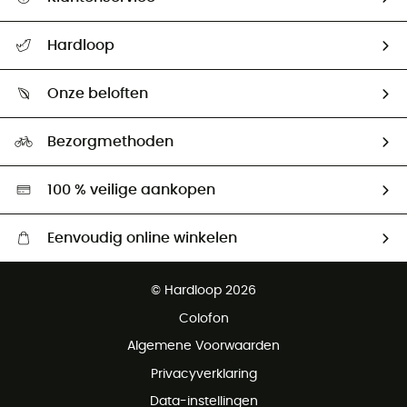
Helpcentrum & contact
Hardloop
Mijn zending volgen
Wie zijn we ?
Retourzendingen & Terugbetalingen
Onze beloften
HardGuides
Maattabelen
Ecologische voetafdruk
Ambassadeurs
Bezorgmethoden
Tweedehands
Hardgreen
100 % veilige aankopen
Eenvoudig online winkelen
Gratis levering vanaf € 100
© Hardloop 2026
Gratis retourneren binnen 100 dagen
Colofon
Gratis klantenservice
Algemene Voorwaarden
Privacyverklaring
Data-instellingen