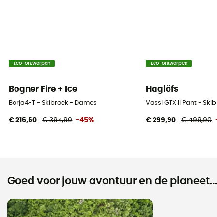
Eco-ontworpen
Eco-ontworpen
Bogner Fire + Ice
Haglöfs
Borja4-T - Skibroek - Dames
Vassi GTX II Pant - Sk
€ 216,60
€ 394,90
-45%
€ 299,90
€ 499,90
Goed voor jouw avontuur en de planeet...