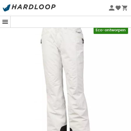
Zomeraanbiedingen 🔥 -5% EXTRA vanaf 2 producten* met
code Summer5
-5% Extra - Code Summer5
Eco-ontworpen