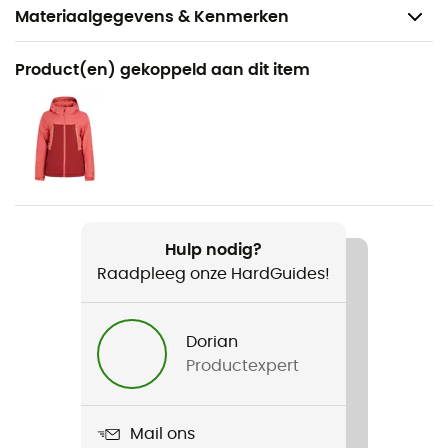
Materiaalgegevens & Kenmerken
Aanbevolen voor
Product(en) gekoppeld aan dit item
Alpine Skiën / Tourskiën / Freeride Skiën
Voor
Dames
Product
Kensington Snowpants
Hulp nodig?
Raadpleeg onze HardGuides!
Waterdicht
Ja
Dorian
Schmerber niveau
Productexpert
10 000 mm
Ademend niveau
Mail ons