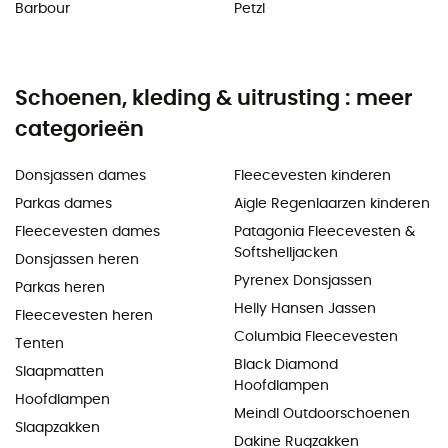
Barbour
Petzl
Schoenen, kleding & uitrusting : meer
categorieën
Donsjassen dames
Fleecevesten kinderen
Parkas dames
Aigle Regenlaarzen kinderen
Fleecevesten dames
Patagonia Fleecevesten &
Softshelljacken
Donsjassen heren
Pyrenex Donsjassen
Parkas heren
Helly Hansen Jassen
Fleecevesten heren
Columbia Fleecevesten
Tenten
Black Diamond
Slaapmatten
Hoofdlampen
Hoofdlampen
Meindl Outdoorschoenen
Slaapzakken
Dakine Rugzakken