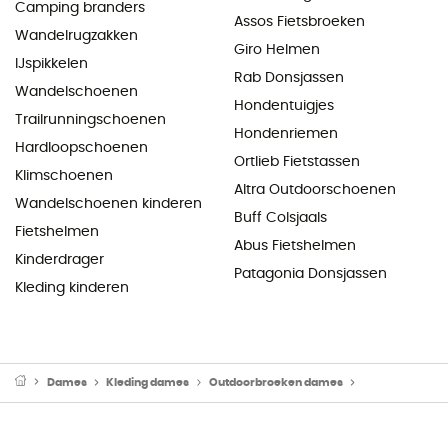
Camping branders
Assos Fietsbroeken
Wandelrugzakken
Giro Helmen
IJspikkelen
Rab Donsjassen
Wandelschoenen
Hondentuigjes
Trailrunningschoenen
Hondenriemen
Hardloopschoenen
Ortlieb Fietstassen
Klimschoenen
Altra Outdoorschoenen
Wandelschoenen kinderen
Buff Colsjaals
Fietshelmen
Abus Fietshelmen
Kinderdrager
Patagonia Donsjassen
Kleding kinderen
Dames
Kleding dames
Outdoorbroeken dames
Skibroeken & 