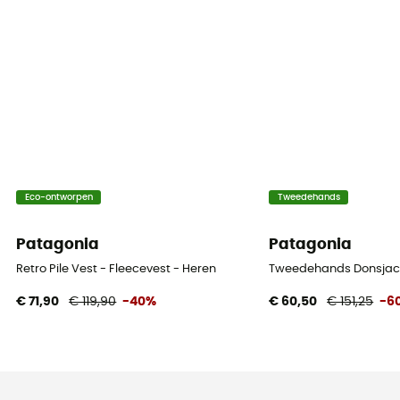
Eco-ontworpen
Tweedehands
Patagonia
Patagonia
Retro Pile Vest - Fleecevest - Heren
Tweedehands Donsjack 
€ 71,90
€ 119,90
-40%
€ 60,50
€ 151,25
-6