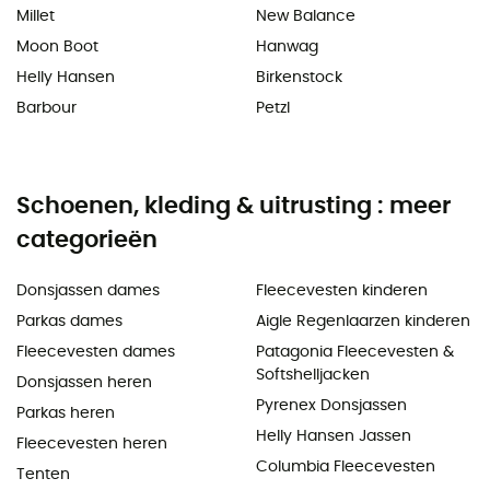
Millet
New Balance
Moon Boot
Hanwag
Helly Hansen
Birkenstock
Barbour
Petzl
Schoenen, kleding & uitrusting : meer
categorieën
Donsjassen dames
Fleecevesten kinderen
Parkas dames
Aigle Regenlaarzen kinderen
Fleecevesten dames
Patagonia Fleecevesten &
Softshelljacken
Donsjassen heren
Pyrenex Donsjassen
Parkas heren
Helly Hansen Jassen
Fleecevesten heren
Columbia Fleecevesten
Tenten