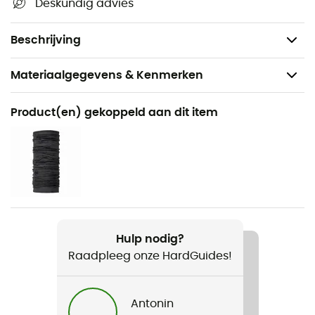
Deskundig advies
Voeringstof gecertificeerd door bluesign™
Gewicht: 507 g
Beschrijving
Materiaalgegevens & Kenmerken
Aanbevolen voor
Product(en) gekoppeld aan dit item
Wandelen / Dagelijks Leven
Voor
Heren
Gewicht
507 g
Hulp nodig?
Raadpleeg onze HardGuides!
Product
Classic Retro-X® Fleece Vest
Antonin
Winddicht