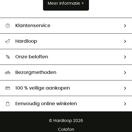
Meer informatie +
Klantenservice
Helpcentrum & contact
Hardloop
Mijn zending volgen
Wie zijn we ?
Retourzendingen & Terugbetalingen
Onze beloften
HardGuides
Maattabelen
Ecologische voetafdruk
Ambassadeurs
Bezorgmethoden
Tweedehands
Hardgreen
100 % veilige aankopen
Eenvoudig online winkelen
Gratis levering vanaf € 100
© Hardloop 2026
Gratis retourneren binnen 100 dagen
Colofon