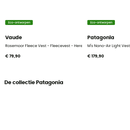
[main] 80 % recycled polyester - 20 % polyester
Technische eigenschappen
Eco-ontworpen
Eco-ontworpen
Windjak
Vaude
Patagonia
Warmteniveau
Heavyweight
Rosemoor Fleece Vest - Fleecevest - Heren
M's Nano-Air Light Vest
€ 79,90
€ 179,90
De collectie Patagonia