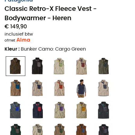
Classic Retro-X Fleece Vest -
Bodywarmer - Heren
€ 149,90
inclusief btw
of
met
Kleur
:
Bunker Camo: Cargo Green
Om de kou en de wind te trotseren, heeft
Patagonia
de
bodywarmer
Classic Retro-X® Fleece Vest
voor u
ontworpen.
Hij is uitgerust met een membraan dat u perfect
beschermt tegen de wind en zijn dikke Sherpa-fleece
van 6 mm isoleert u tegen de kou, zelfs de meest
intense.
We waarderen de vele afwerkingen: borstzak,
waterafstotende behandeling van de kraag en de flap,