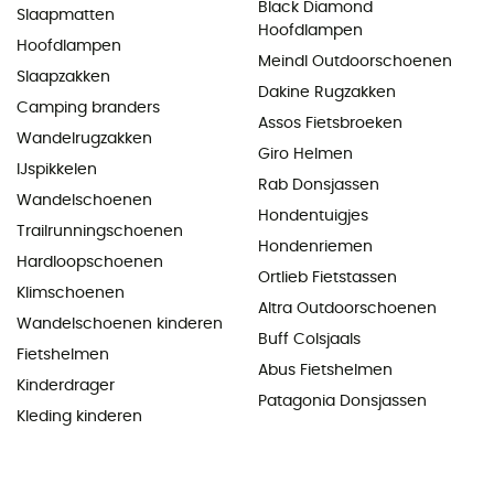
Black Diamond
Slaapmatten
Hoofdlampen
Hoofdlampen
Meindl Outdoorschoenen
Slaapzakken
Dakine Rugzakken
Camping branders
Assos Fietsbroeken
Wandelrugzakken
Giro Helmen
IJspikkelen
Rab Donsjassen
Wandelschoenen
Hondentuigjes
Trailrunningschoenen
Hondenriemen
Hardloopschoenen
Ortlieb Fietstassen
Klimschoenen
Altra Outdoorschoenen
Wandelschoenen kinderen
Buff Colsjaals
Fietshelmen
Abus Fietshelmen
Kinderdrager
Patagonia Donsjassen
Kleding kinderen