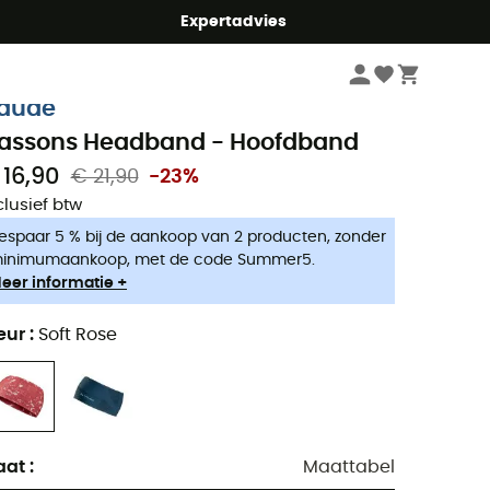
mmer5
Expertadvies
Heren
Kleding heren
Mutsen heren
Skihoofdbanden heren
aude
assons Headband - Hoofdband
 16,90
€ 21,90
-23%
clusief btw
espaar 5 % bij de aankoop van 2 producten, zonder
inimumaankoop, met de code Summer5.
eer informatie +
eur
:
Soft Rose
aat
:
Maattabel