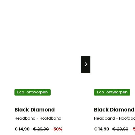
Eco-ontworpen
Eco-ontworpen
Black Diamond
Black Diamond
Headband - Hoofdband
Headband - Hoofdb
€ 14,90
€ 29,90
-50%
€ 14,90
€ 29,90
-