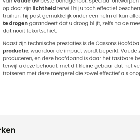
van
Vaude
uw beste bondgenoot. Speciaal ontworpen v
op door zijn
lichtheid
terwijl hij u toch effectief besch
trailrun, hij past gemakkelijk onder een helm of kan a
te drogen
garandeert dat u droog blijft, zelfs na de m
dat nooit tekortschiet.
Naast zijn technische prestaties is de Cassons Hoofdb
productie
, waardoor de impact wordt beperkt. Vaude z
produceren, en deze hoofdband is daar het tastbare be
terwijl u deze behoudt, met dit kleine gebaar dat het v
trotseren met deze metgezel die zowel effectief als ono
rken