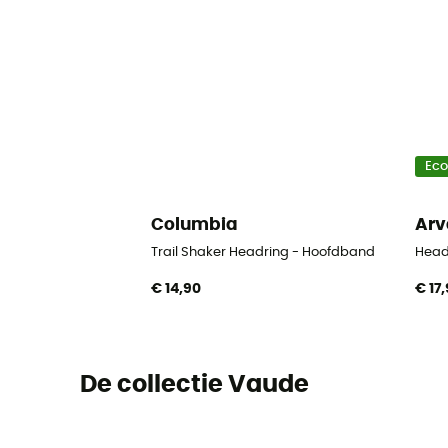
Ec
Columbia
Arv
Trail Shaker Headring - Hoofdband
Head
€ 14,90
€ 17
De collectie Vaude