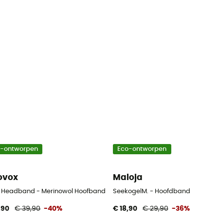
o-ontworpen
Eco-ontworpen
ovox
Maloja
 Headband - Merinowol Hoofband
SeekogelM. - Hoofdband
,90
€ 39,90
-40%
€ 18,90
€ 29,90
-36%