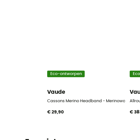
Eco-ontworpen
Ec
Vaude
Va
Cassons Merino Headband - Merinowol Hoof
Allro
€ 29,90
€ 38