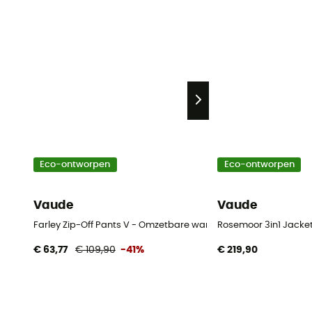
Eco-ontworpen
Eco-ontworpen
Vaude
Vaude
Farley Zip-Off Pants V - Omzetbare wandelbroek - Heren
Rosemoor 3in1 Jacket 
€ 63,77
€ 109,90
-41%
€ 219,90