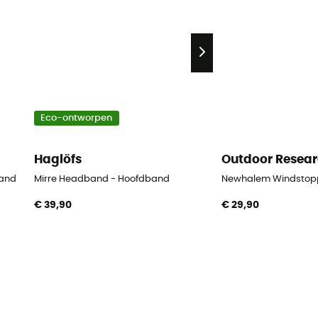
Eco-ontworpen
Haglöfs
Outdoor Resea
band
Mirre Headband - Hoofdband
Newhalem Windstop
€ 39,90
€ 29,90