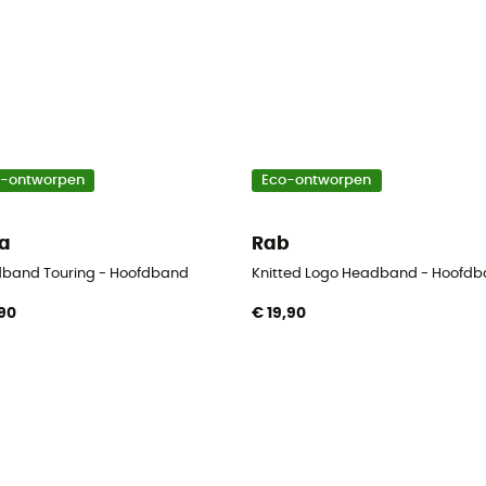
o-ontworpen
Eco-ontworpen
a
Rab
band Touring - Hoofdband
Knitted Logo Headband - Hoofd
,90
€ 19,90