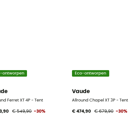
o-ontworpen
Eco-ontworpen
ude
Vaude
band
und Ferret XT 4P - Tent
Allround Chapel XT 3P - Tent
3,90
€ 549,90
-30%
€ 474,90
€ 679,90
-30%