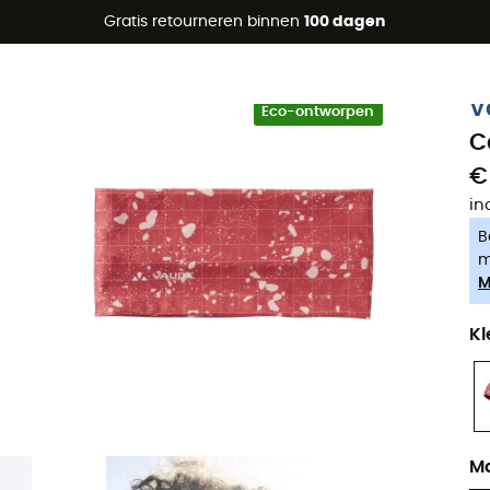
raanbiedingen 🔥 -5% EXTRA vanaf 2 producten* met code Su
Gratis retourneren binnen
100 dagen
-5% Extra - Code Summer5
V
Eco-ontworpen
C
€
in
B
m
M
Kl
M