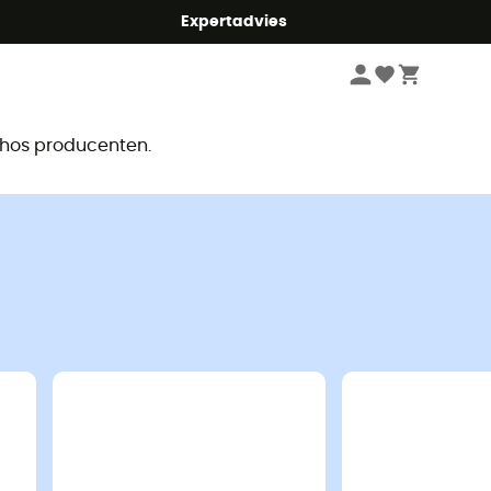
mmer5
Expertadvies
r
e hos producenten.