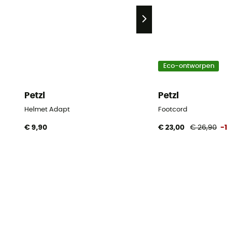
Eco-ontworpen
Petzl
Petzl
Helmet Adapt
Footcord
€ 9,90
€ 23,00
€ 26,90
-