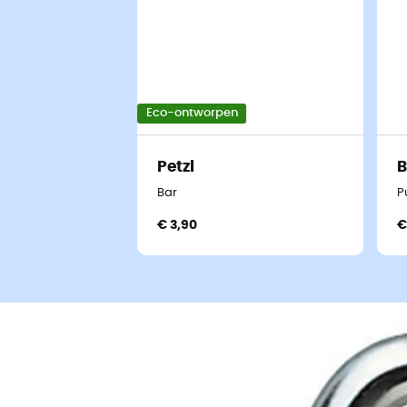
Eco-ontworpen
Petzl
B
Bar
P
€ 3,90
€