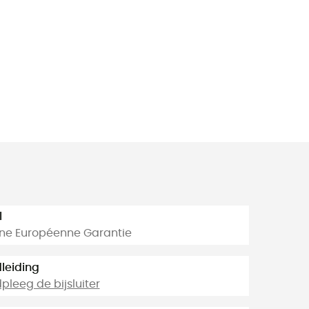
l
ine Européenne Garantie
leiding
leeg de bijsluiter