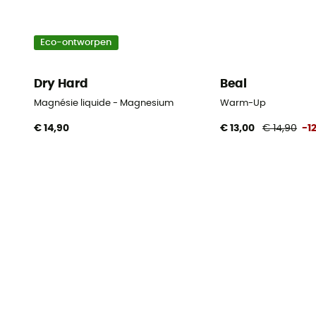
Eco-ontworpen
Dry Hard
Beal
Magnésie liquide - Magnesium
Warm-Up
€ 14,90
€ 13,00
€ 14,90
-1