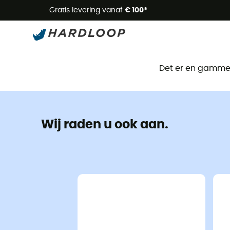
Zome
Gratis levering vanaf
€ 100*
Det er en gammel 
Wij raden u ook aan.