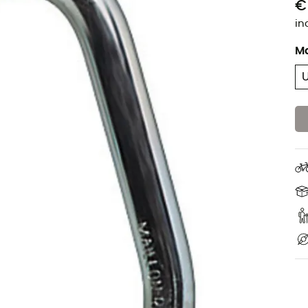
€
in
M