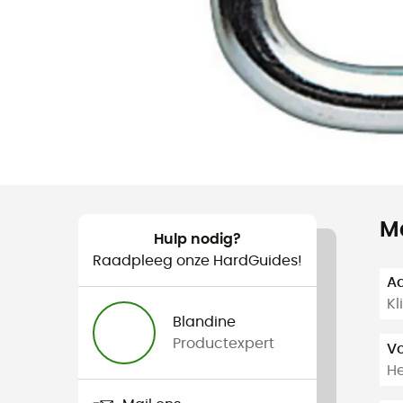
M
Hulp nodig?
Raadpleeg onze HardGuides!
Aa
K
Blandine
Productexpert
V
H