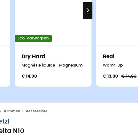
Eco-ontworpen
Dry Hard
Beal
Magnésie liquide - Magnesium
Warm-Up
€ 14,90
€ 13,00
€ 14,90
Klimmen
Accessoires
etzl
elta N10