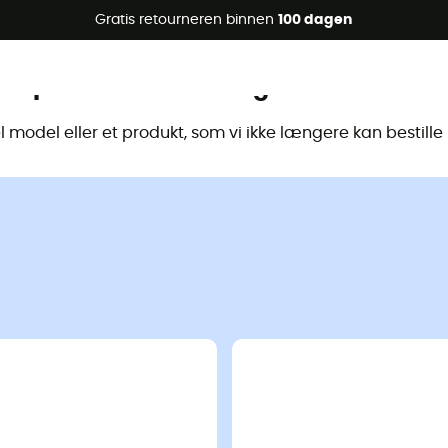
raanbiedingen 🔥 -5% EXTRA vanaf 2 producten* met code Su
Gratis retourneren binnen
100 dagen
Dit product is niet langer beschikbaa
model eller et produkt, som vi ikke længere kan bestill