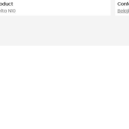
oduct
Conf
lta N10
Bekij