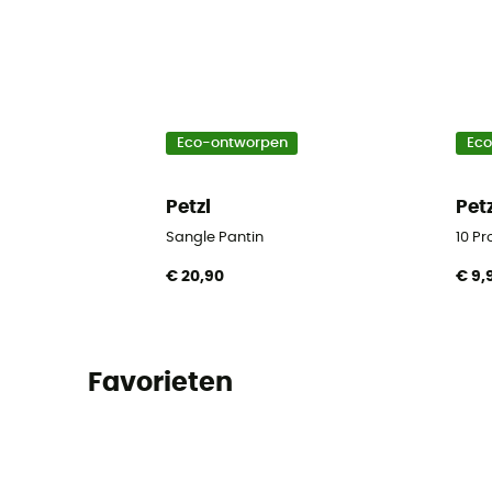
Eco-ontworpen
Ec
Petzl
Pet
Sangle Pantin
10 Pr
€ 20,90
€ 9,
Favorieten