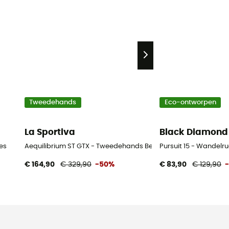
Tweedehands
Eco-ontworpen
La Sportiva
Black Diamond
es
Aequilibrium ST GTX - Tweedehands Bergschoenen - Heren - Z
Pursuit 15 - Wandel
€ 164,90
€ 329,90
-50%
€ 83,90
€ 129,90