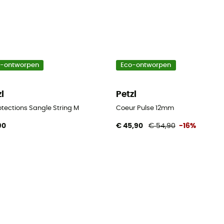
o-ontworpen
Eco-ontworpen
zl
Petzl
otections Sangle String M
Coeur Pulse 12mm
90
€ 45,90
€ 54,90
-16%