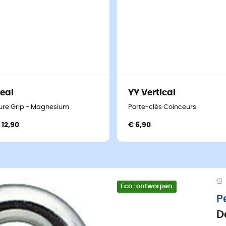
eal
YY Vertical
ure Grip - Magnesium
Porte-clés Coinceurs
 12,90
€ 6,90
Eco-ontworpen
P
D