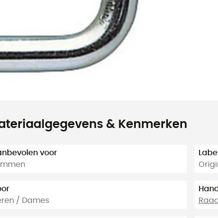
ateriaalgegevens & Kenmerken
nbevolen voor
Labe
limmen
Orig
oor
Hand
eren / Dames
Raadp