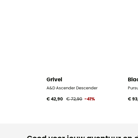
Grivel
Bla
A&D Ascender Descender
Purs
€ 42,90
€ 72,90
-41%
€ 93