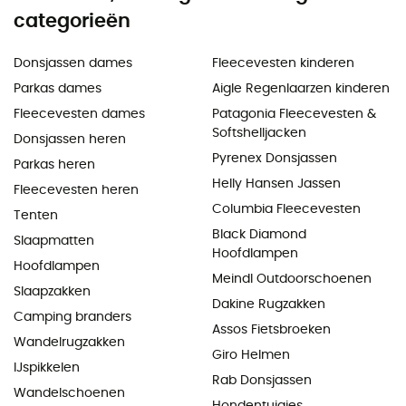
categorieën
Donsjassen dames
Fleecevesten kinderen
Parkas dames
Aigle Regenlaarzen kinderen
Fleecevesten dames
Patagonia Fleecevesten &
Softshelljacken
Donsjassen heren
Pyrenex Donsjassen
Parkas heren
Helly Hansen Jassen
Fleecevesten heren
Columbia Fleecevesten
Tenten
Black Diamond
Slaapmatten
Hoofdlampen
Hoofdlampen
Meindl Outdoorschoenen
Slaapzakken
Dakine Rugzakken
Camping branders
Assos Fietsbroeken
Wandelrugzakken
Giro Helmen
IJspikkelen
Rab Donsjassen
Wandelschoenen