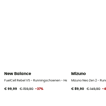
Sluitsysteem
Veters
Bovenmateriaal schoen
Mesh
New Balance
Mizuno
FuelCell Rebel V5 - Runningschoenen - Heren
Mizuno Neo Zen 2 - Ru
€ 99,99
€ 159,90
-37%
€ 89,90
€ 149,90
-