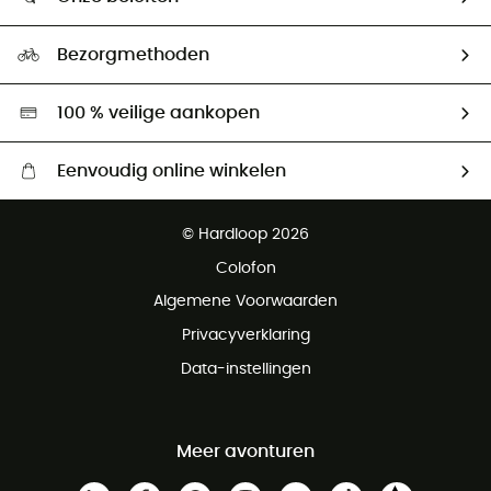
HardGuides
Maattabelen
Ecologische voetafdruk
Ambassadeurs
Bezorgmethoden
Tweedehands
Hardgreen
100 % veilige aankopen
Eenvoudig online winkelen
Gratis levering vanaf € 100
© Hardloop 2026
Gratis retourneren binnen 100 dagen
Colofon
Gratis klantenservice
Algemene Voorwaarden
Privacyverklaring
Data-instellingen
Meer avonturen