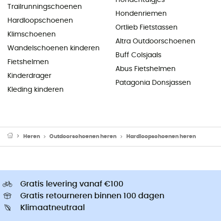
Hondentuigjes
Trailrunningschoenen
Hondenriemen
Hardloopschoenen
Ortlieb Fietstassen
Klimschoenen
Altra Outdoorschoenen
Wandelschoenen kinderen
Buff Colsjaals
Fietshelmen
Abus Fietshelmen
Kinderdrager
Patagonia Donsjassen
Kleding kinderen
Heren
Outdoorschoenen heren
Hardloopschoenen heren
Gratis levering vanaf €100
Gratis retourneren binnen 100 dagen
Klimaatneutraal