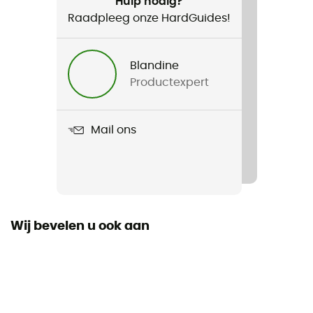
Hulp nodig?
Raadpleeg onze HardGuides!
Voor
Heren
Blandine
Productexpert
Gewicht
2 x 218 g
Mail ons
Product
UA Velociti 4
Distance d'entrainement hebdomadaire
10 - 30 km
Wij bevelen u ook aan
Ground
Route
Waterdicht
Nee