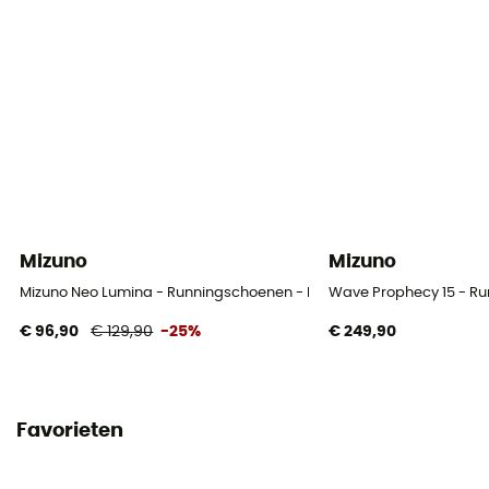
Tussenzool
EVA
Pas
Universele
Uitneembare binnenzool
Ja
Mizuno
Mizuno
Buitenzool
Mizuno Neo Lumina - Runningschoenen - Heren
Wave Prophecy 15 - R
Caoutchouc
€ 96,90
€ 129,90
-25%
€ 249,90
Drop
8 mm
Favorieten
Profiel loper
- 85 kg