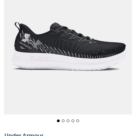
Op de startlijn van een kronkelig pad voel je de kracht
van de UA Flow-technologie onder je voeten. Deze
innovatie van Under Armour elimineert rubber om een
lichtere en snellere hardloopschoen te bieden. De
unieke demping van de
Velociti 4
geeft je het gevoel
dat je geaard bent terwijl je erboven zweeft, met een
grip die letterlijk aan elke stap kleeft. Een ongeëvenaard
gevoel van vrijheid, ideaal voor hardloopliefhebbers, of
ze nu beginners of veteranen zijn.
Maar wat maakt deze schoen zo bijzonder? Het is het
ontwerp zonder rubber dat je last verlicht en je snelheid
optimaliseert. De
UA Velociti 4
is namelijk uitgerust met
een innovatieve zool die zowel lichtheid als
duurzaamheid biedt. Zo kun je kilometers maken zonder
ooit comfort of prestaties op te offeren. Het geheim ligt
Under Armour