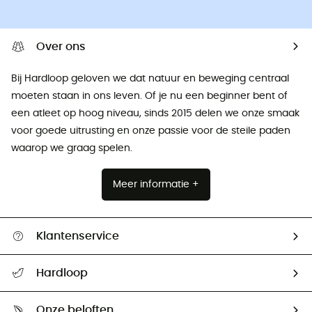
Over ons
Bij Hardloop geloven we dat natuur en beweging centraal
moeten staan ​​in ons leven. Of je nu een beginner bent of
een atleet op hoog niveau, sinds 2015 delen we onze smaak
voor goede uitrusting en onze passie voor de steile paden
waarop we graag spelen.
Meer informatie +
Klantenservice
Helpcentrum & contact
Hardloop
Mijn zending volgen
Wie zijn we ?
Retourzendingen & Terugbetalingen
Onze beloften