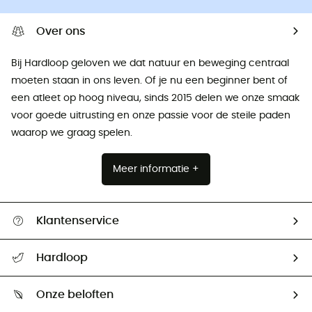
Over ons
Bij Hardloop geloven we dat natuur en beweging centraal
moeten staan ​​in ons leven. Of je nu een beginner bent of
een atleet op hoog niveau, sinds 2015 delen we onze smaak
voor goede uitrusting en onze passie voor de steile paden
waarop we graag spelen.
Meer informatie +
Klantenservice
Helpcentrum & contact
Hardloop
Mijn zending volgen
Wie zijn we ?
Retourzendingen & Terugbetalingen
Onze beloften
HardGuides
Maattabelen