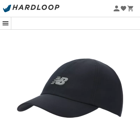
Zomeraanbiedingen 🔥 -5% EXTRA vanaf 2 producten* met
code Summer5
In de vroege ochtend, wanneer de zon net begint op te
komen en de frisse lucht je gezicht streelt, is er niets
beter dan een pet die begrijpt wat je als hardloper
nodig hebt. De
6 Panel Performance Hat V 2.0
van
New
Balance
is de perfecte metgezel voor je ochtendruns of
buitenavonturen. Ontworpen voor liefhebbers van
intense activiteiten, beschermt hij je terwijl hij je
comfortabel houdt, kilometer na kilometer.