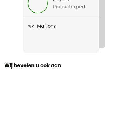
Productexpert
Product
6 Panel Performance Hat V 2.0
Mail ons
Gebruikte Technologieën
NB Dry
Materiaal
Polyester
Wij bevelen u ook aan
Viziervorm
Gebogen
Breathable
Ja