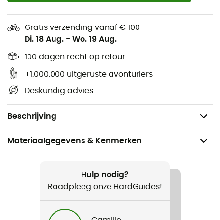
Nb Dry
Gratis verzending vanaf € 100
De sneldrogende NB DRY-technologie voert vocht
Di. 18 Aug.
-
Wo. 19 Aug.
van je lichaam af om je te helpen makkelijk te
trainen.
100 dagen recht op retour
+1.000.000 uitgeruste avonturiers
6-panelenconstructie
Deskundig advies
Discrete silhouet
Reflecterende sandwichklep
Beschrijving
Materiaalgegevens & Kenmerken
Aanbevolen voor
Hardlopen
Hulp nodig?
Raadpleeg onze HardGuides!
Voor
Heren / Dames
Camille