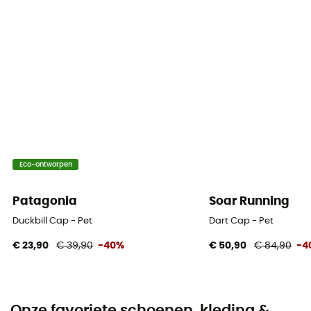
Eco-ontworpen
Patagonia
Soar Running
Duckbill Cap - Pet
Dart Cap - Pet
€ 23,90
€ 39,90
-40%
€ 50,90
€ 84,90
-4
Onze favoriete schoenen, kleding &