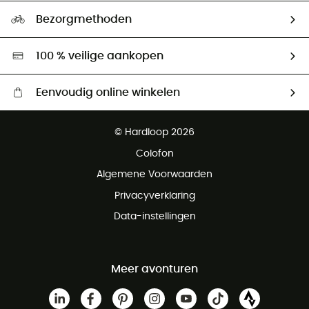
Ecologische voetafdruk
Ambassadeurs
Bezorgmethoden
Tweedehands
Hardgreen
100 % veilige aankopen
Eenvoudig online winkelen
Gratis levering vanaf € 100
© Hardloop 2026
Gratis retourneren binnen 100 dagen
Colofon
Gratis klantenservice
Algemene Voorwaarden
Privacyverklaring
Data-instellingen
Meer avonturen