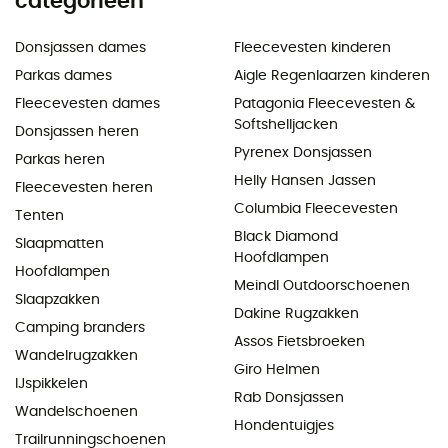
categorieën
Donsjassen dames
Fleecevesten kinderen
Parkas dames
Aigle Regenlaarzen kinderen
Fleecevesten dames
Patagonia Fleecevesten &
Softshelljacken
Donsjassen heren
Pyrenex Donsjassen
Parkas heren
Helly Hansen Jassen
Fleecevesten heren
Columbia Fleecevesten
Tenten
Black Diamond
Slaapmatten
Hoofdlampen
Hoofdlampen
Meindl Outdoorschoenen
Slaapzakken
Dakine Rugzakken
Camping branders
Assos Fietsbroeken
Wandelrugzakken
Giro Helmen
IJspikkelen
Rab Donsjassen
Wandelschoenen
Hondentuigjes
Trailrunningschoenen