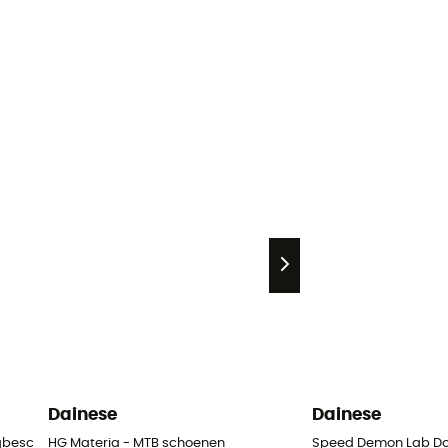
Dainese
Dainese
ugbeschermer
HG Materia - MTB schoenen
Speed Demon Lab Dom