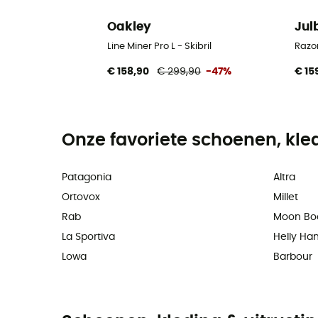
Oakley
Jul
Line Miner Pro L - Skibril
Razor
€ 158,90
€ 299,90
-47%
€ 15
Onze favoriete schoenen, kle
Patagonia
Altra
Ortovox
Millet
Rab
Moon Bo
La Sportiva
Helly Ha
Lowa
Barbour