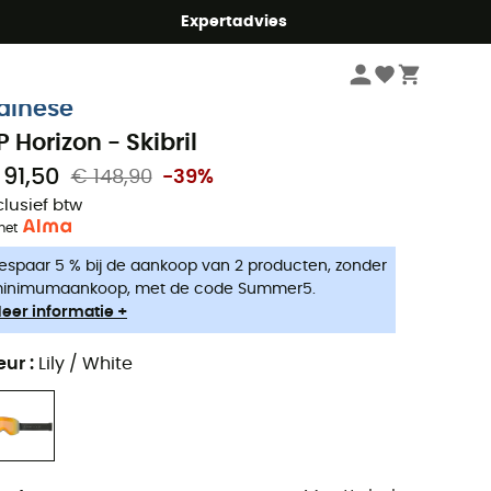
mmer5
Expertadvies
Wintersport Kleding en Uitrusting
Skibrillen & Snowboardbrillen
ainese
P Horizon - Skibril
 91,50
€ 148,90
-39%
clusief btw
met
espaar 5 % bij de aankoop van 2 producten, zonder
inimumaankoop, met de code Summer5.
eer informatie +
eur
:
Lily / White