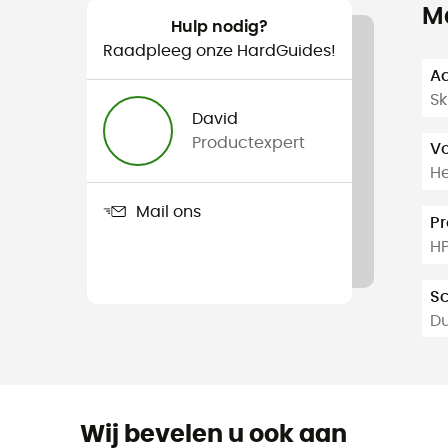
M
Hulp nodig?
Raadpleeg onze HardGuides!
Aa
Sk
David
Productexpert
V
H
Mail ons
Pr
HP
S
D
Wij bevelen u ook aan