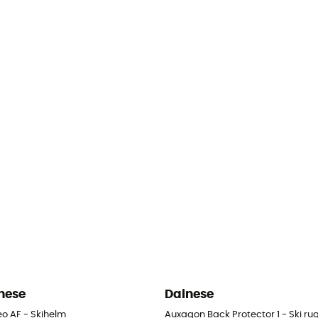
nese
Dainese
eo AF - Skihelm
Auxagon Back Protector 1 - Ski r