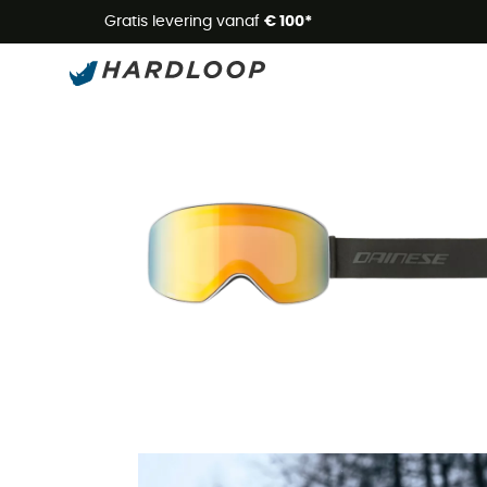
Zome
Gratis levering vanaf
€ 100*