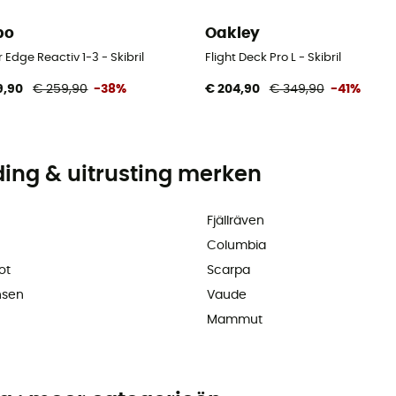
bo
Oakley
 Edge Reactiv 1-3 - Skibril
Flight Deck Pro L - Skibril
9,90
€ 259,90
-38%
€ 204,90
€ 349,90
-41%
ding & uitrusting merken
Fjällräven
Columbia
ot
Scarpa
nsen
Vaude
Mammut