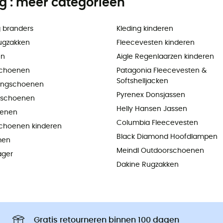
ng : meer categorieën
 branders
Kleding kinderen
ugzakken
Fleecevesten kinderen
en
Aigle Regenlaarzen kinderen
choenen
Patagonia Fleecevesten &
Softshelljacken
ningschoenen
Pyrenex Donsjassen
pschoenen
Helly Hansen Jassen
oenen
Columbia Fleecevesten
choenen kinderen
Black Diamond Hoofdlampen
men
Meindl Outdoorschoenen
ager
Dakine Rugzakken
Gratis retourneren binnen 100 dagen