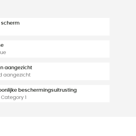
a scherm
me
que
n aangezicht
d aangezicht
oonlijke beschermingsuitrusting
 Category 1