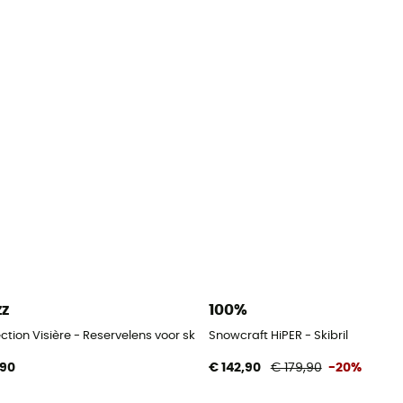
zz
100%
ction Visière - Reservelens voor skibril
Snowcraft HiPER - Skibril
,90
€ 142,90
€ 179,90
-20%