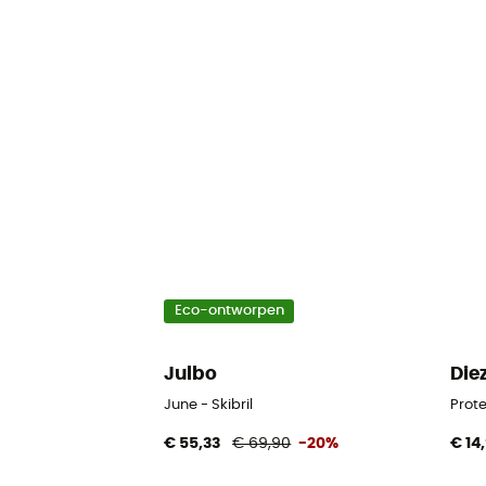
Eco-ontworpen
Julbo
Die
June - Skibril
Prote
€ 55,33
€ 69,90
-20%
€ 14