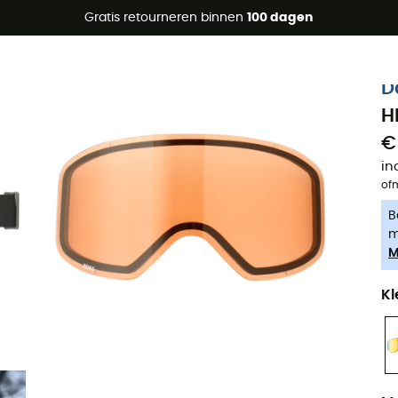
raanbiedingen 🔥 -5% EXTRA vanaf 2 producten* met code Su
Gratis retourneren binnen
100 dagen
-5% Extra - Code Summer5
D
H
€
in
of
B
m
M
Kl