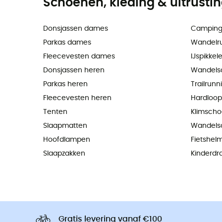
Schoenen, kleding & uitrusti
Donsjassen dames
Camping
Parkas dames
Wandelr
Fleecevesten dames
IJspikkel
Donsjassen heren
Wandels
Parkas heren
Trailrun
Fleecevesten heren
Hardloo
Tenten
Klimsch
Slaapmatten
Wandels
Hoofdlampen
Fietshel
Slaapzakken
Kinderdr
Gratis levering vanaf €100