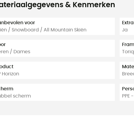
ateriaalgegevens & Kenmerken
nbevolen voor
Extr
iën / Snowboard / All Mountain Skiën
Ja
oor
Fra
eren / Dames
Tori
oduct
Mate
 Horizon
Bree
cherm
Pers
ubbel scherm
PPE -