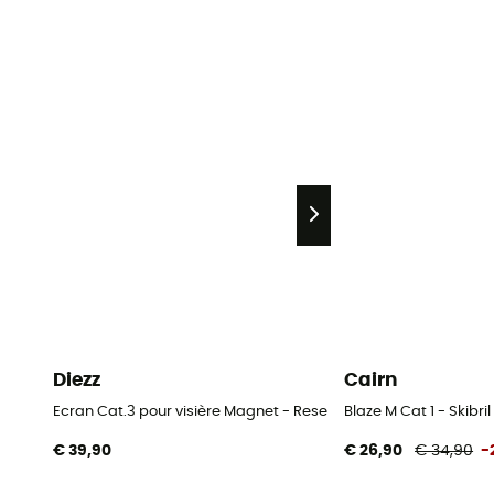
Diezz
Cairn
Ecran Cat.3 pour visière Magnet - Reservelens voor skibril
Blaze M Cat 1 - Skibril
€ 39,90
€ 26,90
€ 34,90
-