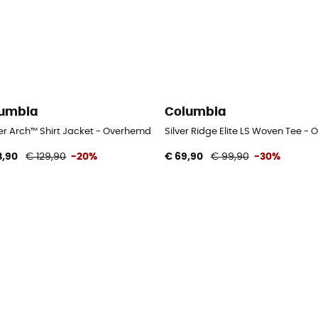
umbia
Columbia
n
er Arch™ Shirt Jacket - Overhemd - Heren
Silver Ridge Elite LS Woven Tee -
3,90
€ 129,90
-20%
€ 69,90
€ 99,90
-30%