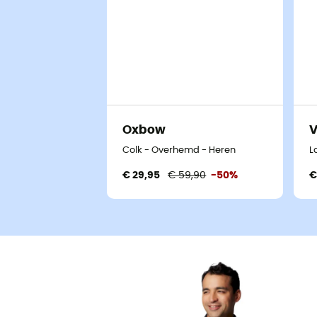
Oxbow
Colk - Overhemd - Heren
L
€ 29,95
€ 59,90
-50%
€