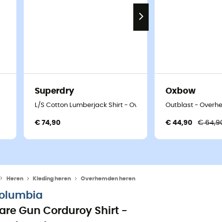
Superdry
Oxbow
L/S Cotton Lumberjack Shirt - Overhemd - Heren
Outblast - Overh
€ 74,90
€ 44,90
€ 64,9
Heren
Kleding heren
Overhemden heren
olumbia
lare Gun Corduroy Shirt -