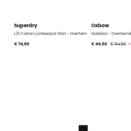
Superdry
Oxbow
L/S Cotton Lumberjack Shirt - Overhemd - Heren
Outblast - Overhemd
€ 74,90
€ 44,90
€ 64,90
-