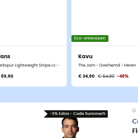
Eco-ontworpen
Vans
Kavu
arkspur Lightweight Stripe Ls - Overhemd - Heren
The Jam - Overhemd - Heren
 69,90
€ 34,90
€ 64,90
-46%
-5% Extra - Code Summer5
C
F