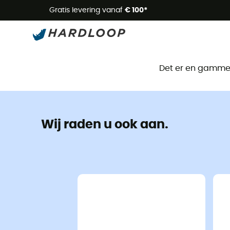
Zome
Gratis levering vanaf
€ 100*
Det er en gammel 
Wij raden u ook aan.