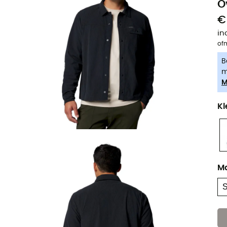
O
€
in
of
B
m
M
Kl
M