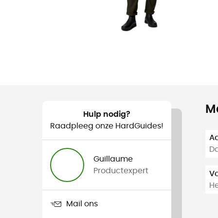
M
Hulp nodig?
Raadpleeg onze HardGuides!
Aa
Da
Guillaume
Productexpert
V
H
Mail ons