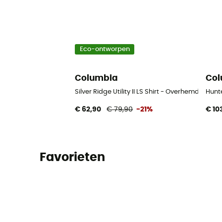
Eco-ontworpen
Columbia
Col
Silver Ridge Utility II LS Shirt - Overhemd - Here
Hunt
€ 62,90
€ 79,90
-21%
€ 10
Favorieten