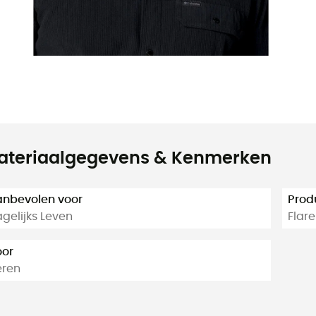
ateriaalgegevens & Kenmerken
nbevolen voor
Prod
gelijks Leven
Flare
oor
eren