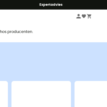
mmer5
Expertadvies
r
e hos producenten.