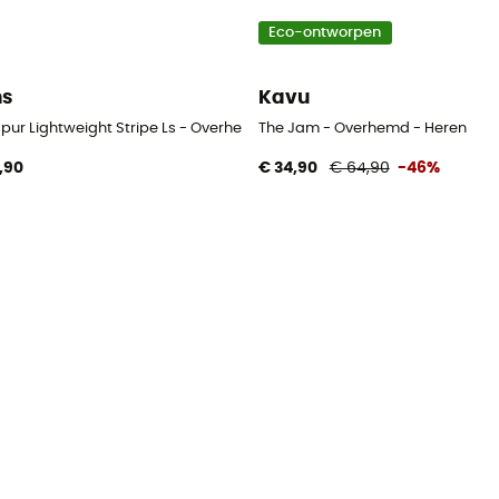
Eco-ontworpen
ns
Kavu
spur Lightweight Stripe Ls - Overhemd - Heren
The Jam - Overhemd - Heren
,90
€ 34,90
€ 64,90
-46%