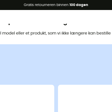
raanbiedingen 🔥 -5% EXTRA vanaf 2 producten* met code Su
Gratis retourneren binnen
100 dagen
Dit product is niet langer beschikbaa
model eller et produkt, som vi ikke længere kan bestill