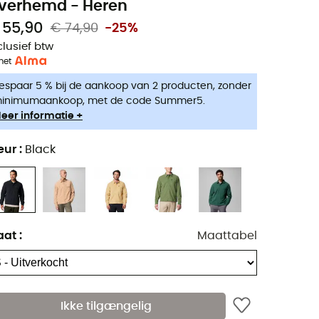
verhemd - Heren
 55,90
€ 74,90
-25%
clusief btw
met
espaar 5 % bij de aankoop van 2 producten, zonder
inimumaankoop, met de code Summer5.
eer informatie +
eur
:
Black
aat
:
Maattabel
Ikke tilgængelig