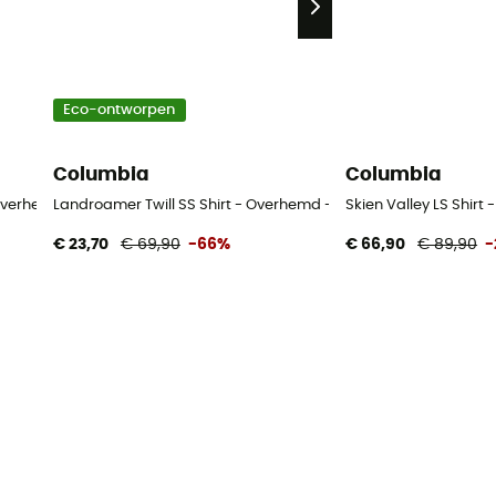
Eco-ontworpen
Columbia
Columbia
 Overhemd - Heren
Landroamer Twill SS Shirt - Overhemd - Heren
Skien Valley LS Shirt
€ 23,70
€ 69,90
-66%
€ 66,90
€ 89,90
-