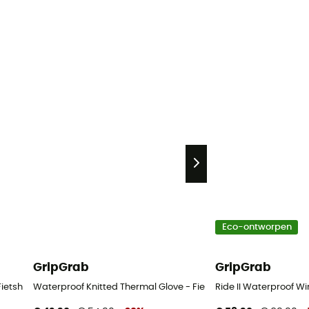
Eco-ontworpen
GripGrab
GripGrab
- Fietshandschoenen
Waterproof Knitted Thermal Glove - Fietshandschoenen
Ride II Waterproof W