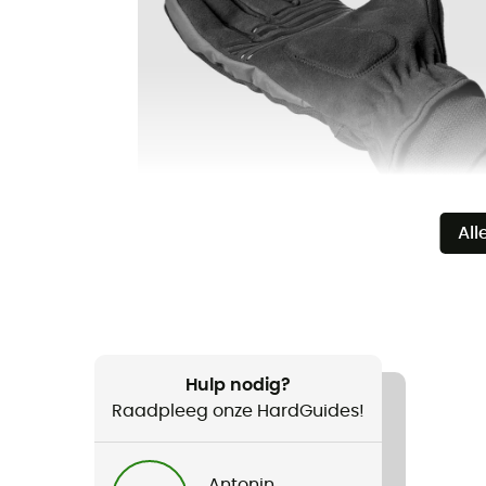
All
Hulp nodig?
Raadpleeg onze HardGuides!
Antonin