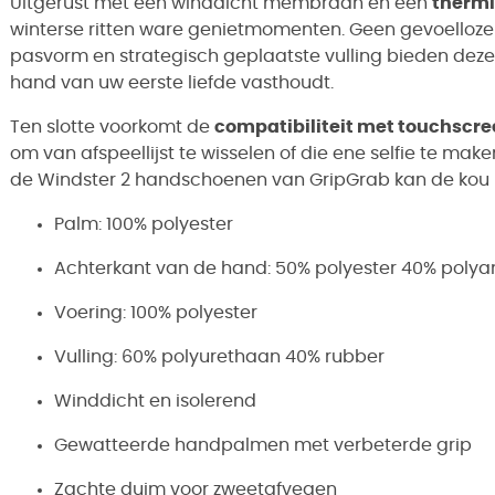
Uitgerust met een winddicht membraan en een
thermi
winterse ritten ware genietmomenten. Geen gevoelloz
pasvorm en strategisch geplaatste vulling bieden deze
hand van uw eerste liefde vasthoudt.
Ten slotte voorkomt de
compatibiliteit met touchscr
om van afspeellijst te wisselen of die ene selfie te ma
de Windster 2 handschoenen van GripGrab kan de kou 
Palm: 100% polyester
Achterkant van de hand: 50% polyester 40% polya
Voering: 100% polyester
Vulling: 60% polyurethaan 40% rubber
Winddicht en isolerend
Gewatteerde handpalmen met verbeterde grip
Zachte duim voor zweetafvegen