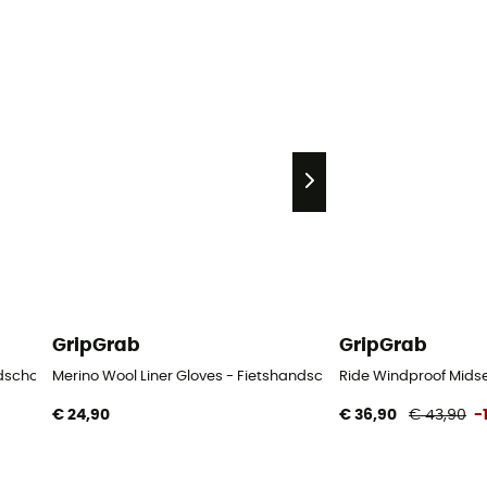
GripGrab
GripGrab
ndschoenen
Merino Wool Liner Gloves - Fietshandschoenen
Ride Windproof Mids
€ 24,90
€ 36,90
€ 43,90
-