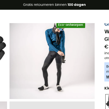
raanbiedingen 🔥 -5% EXTRA vanaf 2 producten* met code Su
Gratis retourneren binnen
100 dagen
-5% Extra - Code Summer5
G
Eco-ontworpen
W
G
€
in
of
B
m
M
Kl