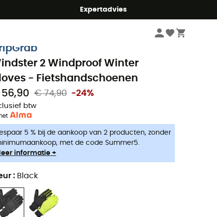
mmer5
Expertadvies
Heren
Kleding heren
Handschoenen & Wanten heren
Fietshandschoe
ripGrab
indster 2 Windproof Winter
loves - Fietshandschoenen
 56,90
€ 74,90
-24%
clusief btw
met
espaar 5 % bij de aankoop van 2 producten, zonder
inimumaankoop, met de code Summer5.
eer informatie +
eur
:
Black