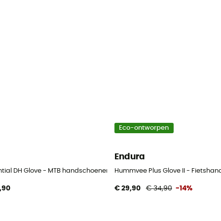
Eco-ontworpen
Endura
ntial DH Glove - MTB handschoenen
Hummvee Plus Glove II - Fietsha
,90
€ 29,90
€ 34,90
-14%