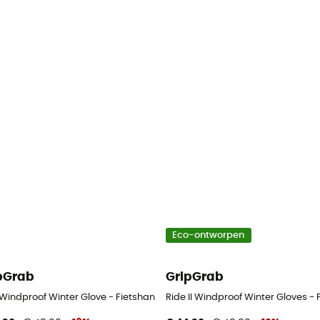
Eco-ontworpen
pGrab
GripGrab
es - Fietshandschoenen
 Windproof Winter Glove - Fietshandschoenen
Ride II Windproof Winter Gloves 