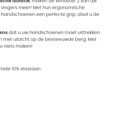
sche isolatie
, maken de Windster 2 van uw
e vingers meer! Met hun ergonomische
 handschoenen een perfecte grip, alsof u de
eens
dat u uw handschoenen moet uittrekken
ken met uitzicht op de besneeuwde berg. Met
u niets maken!
mide 10% elastaan