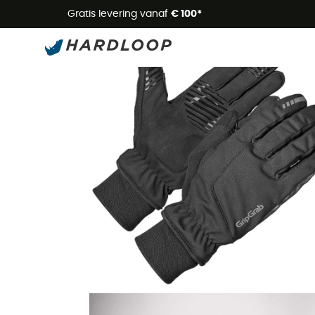
Zome
Gratis levering vanaf
€ 100*