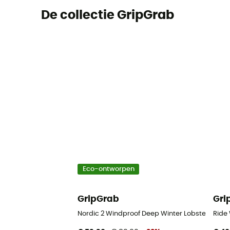
De collectie GripGrab
Eco-ontworpen
GripGrab
Gri
Nordic 2 Windproof Deep Winter Lobster Glov
Ride