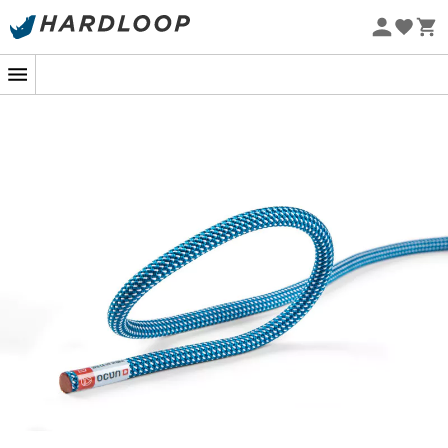
Zomeraanbiedingen 🔥 -5% EXTRA vanaf 2 producten* met
code Summer5
Eco-ontworpen