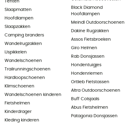
Tenten
Black Diamond
Slaapmatten
Hoofdlampen
Hoofdlampen
Meindl Outdoorschoenen
Slaapzakken
Dakine Rugzakken
Camping branders
Assos Fietsbroeken
Wandelrugzakken
Giro Helmen
IJspikkelen
Rab Donsjassen
Wandelschoenen
Hondentuigjes
Trailrunningschoenen
Hondenriemen
Hardloopschoenen
Ortlieb Fietstassen
Klimschoenen
Altra Outdoorschoenen
Wandelschoenen kinderen
Buff Colsjaals
Fietshelmen
Abus Fietshelmen
Kinderdrager
Patagonia Donsjassen
Kleding kinderen