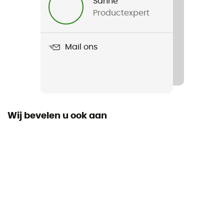
Sanne
Productexpert
Gewicht
2,7 kg (40m) / 3,45 kg (50m) / 4,1 (60m) / 4,73 kg
(70m) / 5,46 kg (80m)
Mail ons
Product
Spirit 9,5 mm
Label
Origine Européenne Garantie / PFC-Free
Wij bevelen u ook aan