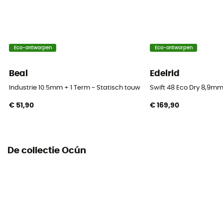
Eco-ontworpen
Eco-ontworpen
Beal
Edelrid
Industrie 10.5mm + 1 Term - Statisch touw
Swift 48 Eco Dry 8,9mm
€ 51,90
€ 169,90
De collectie Ocún