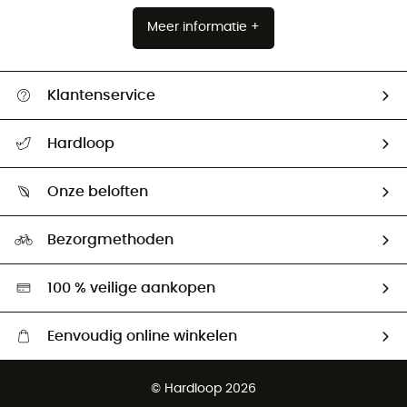
Meer informatie +
Klantenservice
Helpcentrum & contact
Hardloop
Mijn zending volgen
Wie zijn we ?
Retourzendingen & Terugbetalingen
Onze beloften
HardGuides
Maattabelen
Ecologische voetafdruk
Ambassadeurs
Bezorgmethoden
Tweedehands
Hardgreen
100 % veilige aankopen
Eenvoudig online winkelen
Gratis levering vanaf € 100
© Hardloop 2026
Gratis retourneren binnen 100 dagen