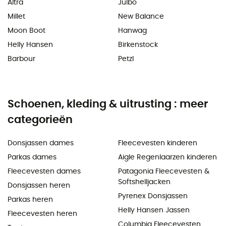
Altra
Julbo
Millet
New Balance
Moon Boot
Hanwag
Helly Hansen
Birkenstock
Barbour
Petzl
Schoenen, kleding & uitrusting : meer
categorieën
Donsjassen dames
Fleecevesten kinderen
Parkas dames
Aigle Regenlaarzen kinderen
Fleecevesten dames
Patagonia Fleecevesten &
Softshelljacken
Donsjassen heren
Pyrenex Donsjassen
Parkas heren
Helly Hansen Jassen
Fleecevesten heren
Columbia Fleecevesten