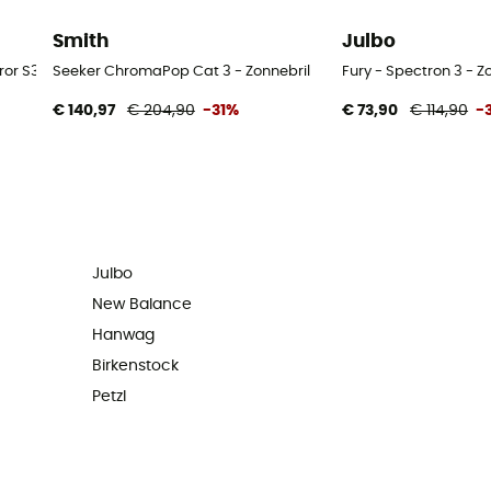
Smith
Julbo
 S3 - Gletsjerbril
Seeker ChromaPop Cat 3 - Zonnebril
Fury - Spectron 3 - Z
€ 140,97
€ 204,90
-31%
€ 73,90
€ 114,90
-
Julbo
New Balance
Hanwag
Birkenstock
Petzl