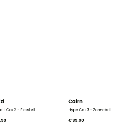
izi
Cairn
 L Cat 3 - Fietsbril
Hype Cat 3 - Zonnebril
,90
€ 39,90