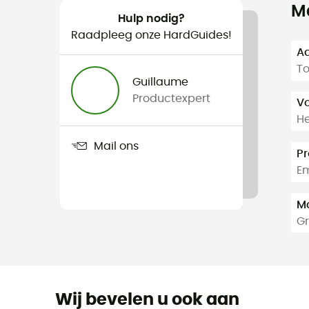
M
Hulp nodig?
Raadpleeg onze HardGuides!
Aa
To
Guillaume
Productexpert
V
H
Mail ons
Pr
E
Ma
Gr
Wij bevelen u ook aan