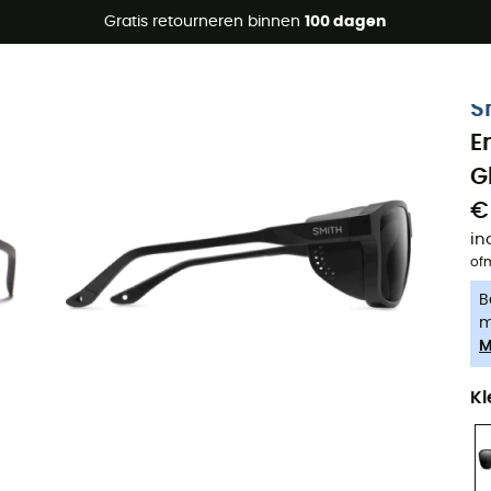
raanbiedingen 🔥 -5% EXTRA vanaf 2 producten* met code Su
Gratis retourneren binnen
100 dagen
-5% Extra - Code Summer5
S
E
G
€
in
of
B
m
M
Kl