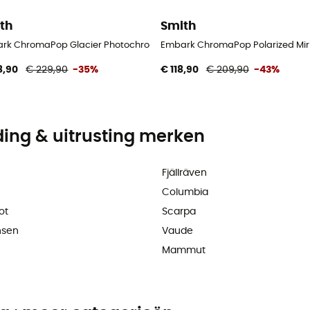
th
Smith
rk ChromaPop Glacier Photochromic - Gletsjerbril
Embark ChromaPop Polarized Mirror
8,90
€ 229,90
-35%
€ 118,90
€ 209,90
-43%
ding & uitrusting merken
Fjällräven
Columbia
ot
Scarpa
nsen
Vaude
Mammut