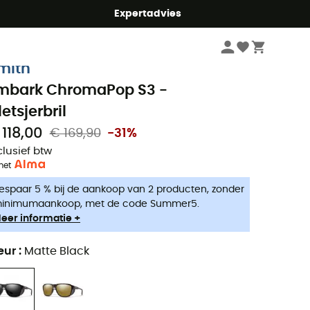
mmer5
Expertadvies
Heren
Accessoires
Zonnebrillen heren
mith
mbark ChromaPop S3 -
letsjerbril
 118,00
€ 169,90
-31%
clusief btw
met
espaar 5 % bij de aankoop van 2 producten, zonder
inimumaankoop, met de code Summer5.
eer informatie +
eur
:
Matte Black