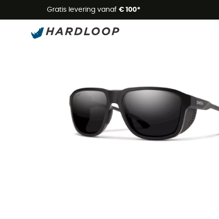
Zome
Gratis levering vanaf
€ 100*