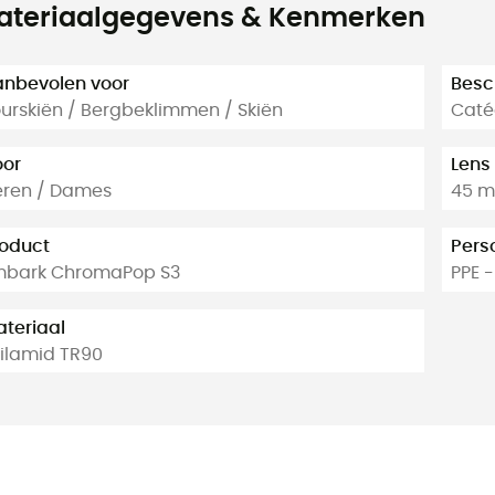
ateriaalgegevens & Kenmerken
nbevolen voor
Besc
urskiën / Bergbeklimmen / Skiën
Caté
oor
Lens
eren / Dames
45 
oduct
Pers
mbark ChromaPop S3
PPE -
teriaal
ilamid TR90