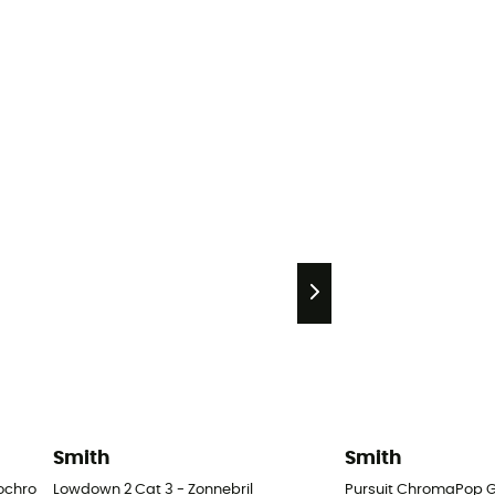
Smith
Smith
hromic - Gletsjerbril
Lowdown 2 Cat 3 - Zonnebril
Pursuit ChromaPop Gl