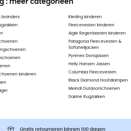
ng : meer categorieën
 branders
Kleding kinderen
ugzakken
Fleecevesten kinderen
en
Aigle Regenlaarzen kinderen
choenen
Patagonia Fleecevesten &
Softshelljacken
ningschoenen
Pyrenex Donsjassen
pschoenen
Helly Hansen Jassen
oenen
Columbia Fleecevesten
choenen kinderen
Black Diamond Hoofdlampen
men
Meindl Outdoorschoenen
ager
Dakine Rugzakken
Gratis retourneren binnen 100 dagen