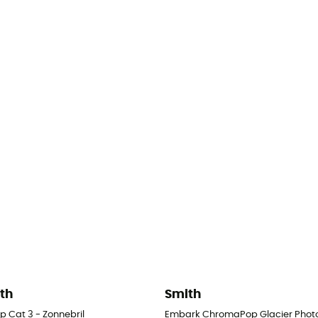
th
Smith
erbril
p Cat 3 - Zonnebril
Embark ChromaPop Glacier Photoc