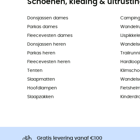
Schoenen, kleding & uitrusti
Donsjassen dames
Camping
Parkas dames
Wandelr
Fleecevesten dames
IJspikkel
Donsjassen heren
Wandels
Parkas heren
Trailrun
Fleecevesten heren
Hardloo
Tenten
Klimsch
Slaapmatten
Wandels
Hoofdlampen
Fietshel
Slaapzakken
Kinderdr
Gratis levering vanaf €100