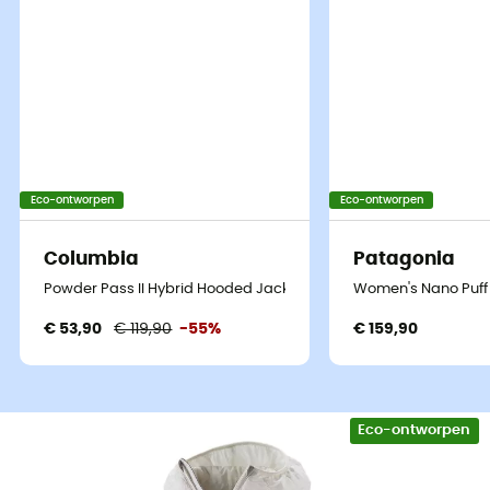
Eco-ontworpen
Eco-ontworpen
Columbia
Patagonia
Om snel te klimmen ondanks de sneeuw, uw vertrekken
Powder Pass II Hybrid Hooded Jacket - Donsjack - Dames
Women's Nano Puff
in de koelte van de dageraad vanuit de hut of uw
€ 53,90
€ 119,90
-55%
€ 159,90
toerskitochten die eindigen met een hoofdlamp, is de
vrouwen Nano Puff™ Hoody van Patagonia de ideale
partner.
Het is simpelweg de synthetische isolatie met
de
beste thermische efficiëntie
op de markt! Met zijn
Eco-ontworpen
presterende PrimaLoft® Gold vulling
van 60 g/m² (55%
gerecycled na consumptie), is de Nano Puff-jas