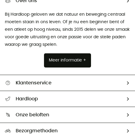
Over ons
Bij Hardloop geloven we dat natuur en beweging centraal
moeten staan ​​in ons leven. Of je nu een beginner bent of
een atleet op hoog niveau, sinds 2015 delen we onze smaak
voor goede uitrusting en onze passie voor de steile paden
waarop we graag spelen.
Meer informatie +
Klantenservice
Helpcentrum & contact
Hardloop
Mijn zending volgen
Wie zijn we ?
Retourzendingen & Terugbetalingen
Onze beloften
HardGuides
Maattabelen
Ecologische voetafdruk
Ambassadeurs
Bezorgmethoden
Tweedehands