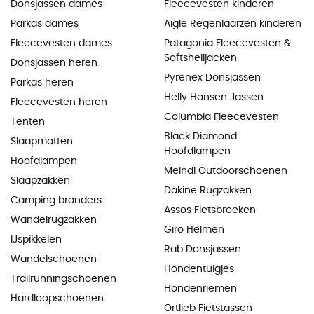
Donsjassen dames
Fleecevesten kinderen
Parkas dames
Aigle Regenlaarzen kinderen
Fleecevesten dames
Patagonia Fleecevesten &
Softshelljacken
Donsjassen heren
Pyrenex Donsjassen
Parkas heren
Helly Hansen Jassen
Fleecevesten heren
Columbia Fleecevesten
Tenten
Black Diamond
Slaapmatten
Hoofdlampen
Hoofdlampen
Meindl Outdoorschoenen
Slaapzakken
Dakine Rugzakken
Camping branders
Assos Fietsbroeken
Wandelrugzakken
Giro Helmen
IJspikkelen
Rab Donsjassen
Wandelschoenen
Hondentuigjes
Trailrunningschoenen
Hondenriemen
Hardloopschoenen
Ortlieb Fietstassen