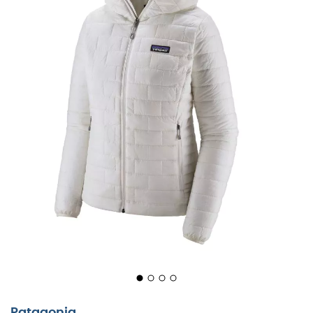
ultracomprimeerbaar
, zeer licht en ongelooflijk warm.
Gemaakt van 100% gerecycled polyester ripstop
materiaal behandeld met een duurzame
waterafstotende afwerking (DWR), deze bekende
Patagonia® jas
is perfect bestand tegen wind en
vocht.
De
Nano Puff® Hoody
biedt een
voorgevormde
snit
en een
zachte binnenstormflap
die zweet afvoert,
een
ritsbeschermer
die meer comfort biedt bij de kin
en een
beschermende capuchon
die gemakkelijk
onder een helm kan worden gedragen. We waarderen
ook het trekkoord aan de onderkant van het kledingstuk,
de
twee met rits afsluitbare handwarmtezakken
en
de handige
binnenborstzak
(met bevestiging voor
karabijnhaak) die dient als
opbergzak voor de jas.
Voor
wandelen, klimmen of skiën,
de Nano Puff® Hoody
is een
must-have voor avonturiers!
Licht, compact, robuust en waterafstotend
materiaal,
Patagonia