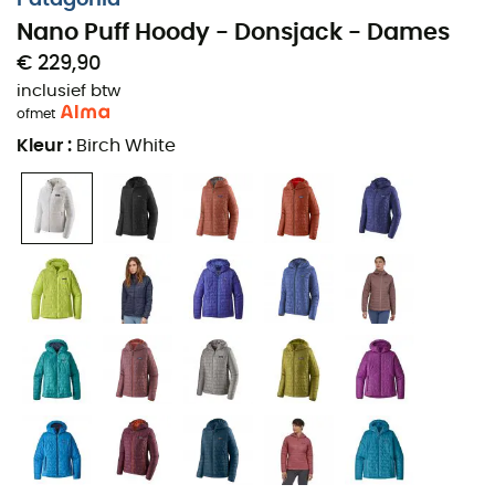
Eenvoudige en lichte capuchon die gemakkelijk
Nano Puff Hoody - Donsjack - Dames
onder een helm kan worden gedragen,
€ 229,90
Synthetische vulling met de beste thermische
inclusief btw
efficiëntie op de markt: PrimaLoft® Gold 60 g/m²,
of
met
55% gerecycled,
Kleur
:
Birch White
Behoudt 98% van zijn warmte, zelfs als het nat is,
Baksteenpatroon stiksels met horizontale stiksels
aan de zijkanten om de vulling te stabiliseren,
Stevige stiknaden die uitstekende slijtvastheid
garanderen,
Voorrits met binnenstormflap die zweet afvoert,
Ritsbeschermer voor meer comfort bij de kin,
Twee met rits afsluitbare handwarmtezakken met
zorgvuldig afgewerkte ritsbeschermer,
Binnenborstzak met rits die dient als opbergzak
voor de jas, met versterkte bevestiging voor