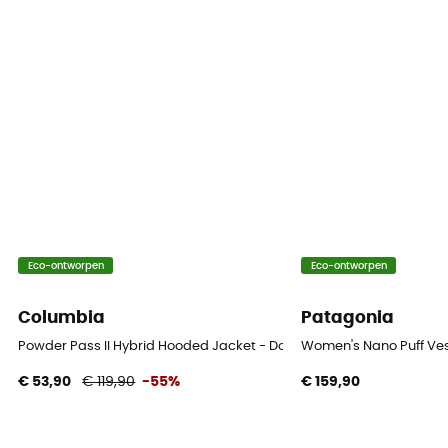
Thermische bescherming
Ja
Capuchon
Ja
Zakken
1 binnenzak / 2 zijzakken met rits
Isolatie
Eco-ontworpen
Eco-ontworpen
Synthetische isolatie
Columbia
Patagonia
Materiaal
[main] 100 % recycled polyester
Powder Pass II Hybrid Hooded Jacket - Donsjack - Dames
Women's Nano Puff Ves
€ 53,90
€ 119,90
-55%
€ 159,90
Aanduiding van het materiaal
PrimaLoft® Gold Insulation Eco