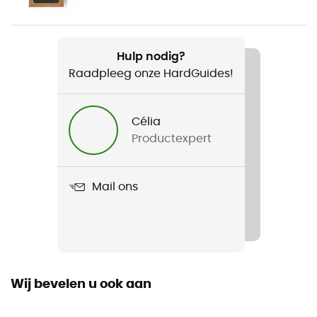
Gewicht
306 g
Hulp nodig?
Raadpleeg onze HardGuides!
Product
Nano Puff® Hoody
Célia
Waterdicht
Productexpert
Waterafstotend
Winddicht
Mail ons
Ja
Fit
Regular
Wij bevelen u ook aan
Label
Bluesign / Fair Trade Certified™ / Gerecycleerd