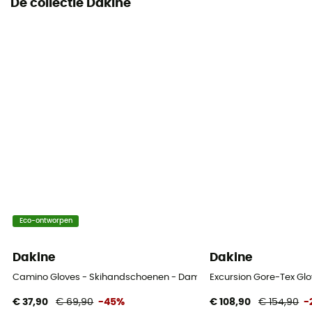
De collectie Dakine
Geïntegreerde onderhandschoenen
Ja
Geschikt voor touchscreens
No
Eco-ontworpen
Dakine
Dakine
Camino Gloves - Skihandschoenen - Dames
Excursion Gore-Tex Gl
€ 37,90
€ 69,90
-45%
€ 108,90
€ 154,90
-