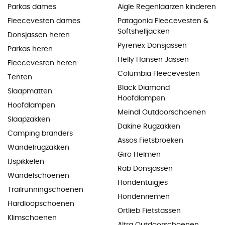
Parkas dames
Aigle Regenlaarzen kinderen
Fleecevesten dames
Patagonia Fleecevesten &
Softshelljacken
Donsjassen heren
Pyrenex Donsjassen
Parkas heren
Helly Hansen Jassen
Fleecevesten heren
Columbia Fleecevesten
Tenten
Black Diamond
Slaapmatten
Hoofdlampen
Hoofdlampen
Meindl Outdoorschoenen
Slaapzakken
Dakine Rugzakken
Camping branders
Assos Fietsbroeken
Wandelrugzakken
Giro Helmen
IJspikkelen
Rab Donsjassen
Wandelschoenen
Hondentuigjes
Trailrunningschoenen
Hondenriemen
Hardloopschoenen
Ortlieb Fietstassen
Klimschoenen
Altra Outdoorschoenen