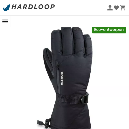
Zomeraanbiedingen 🔥 -5% EXTRA vanaf 2 producten* met
code Summer5
-5% Extra - Code Summer5
Eco-ontworpen