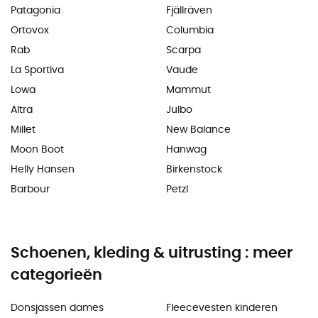
Patagonia
Fjällräven
Ortovox
Columbia
Rab
Scarpa
La Sportiva
Vaude
Lowa
Mammut
Altra
Julbo
Millet
New Balance
Moon Boot
Hanwag
Helly Hansen
Birkenstock
Barbour
Petzl
Schoenen, kleding & uitrusting : meer
categorieën
Donsjassen dames
Fleecevesten kinderen