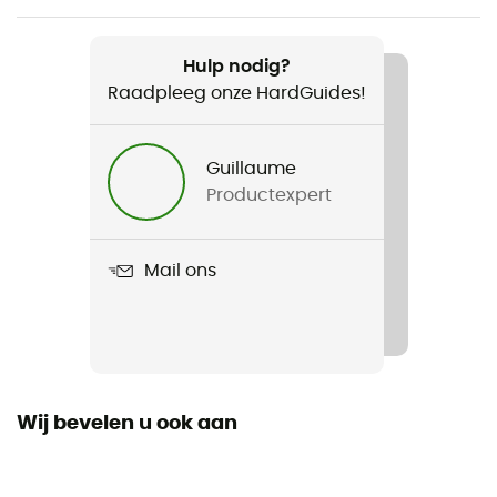
Aanbevolen voor
Tourskiën / Skiën
Hulp nodig?
Raadpleeg onze HardGuides!
Voor
Dames
Guillaume
Productexpert
Product
Sequoia GTX Glove
Mail ons
Polsband
Ja
Gebruikte Technologieën
Gore-Tex®
Wij bevelen u ook aan
Waterdicht
Ja