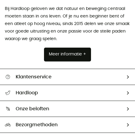
Bij Hardloop geloven we dat natuur en beweging centraal
moeten staan ​​in ons leven. Of je nu een beginner bent of
een atleet op hoog niveau, sinds 2015 delen we onze smaak
voor goede uitrusting en onze passie voor de steile paden
waarop we graag spelen.
Meer informatie +
Klantenservice
Helpcentrum & contact
Hardloop
Mijn zending volgen
Wie zijn we ?
Retourzendingen & Terugbetalingen
Onze beloften
HardGuides
Maattabelen
Ecologische voetafdruk
Ambassadeurs
Bezorgmethoden
Tweedehands