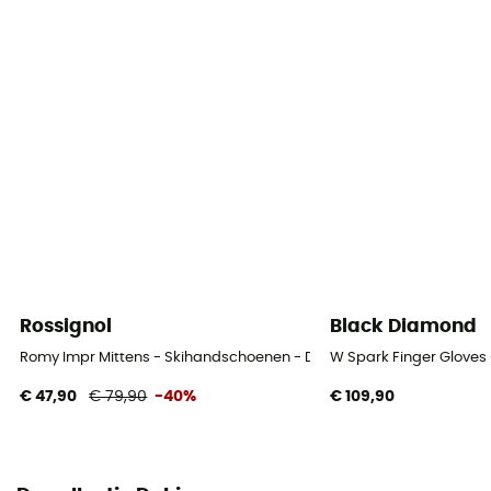
Winddicht
Ja
Label
Gerecycleerd / PFC-Free
Thermische bescherming
Ja
Isolatie
Synthetische isolatie
Rossignol
Black Diamond
Materiaal
Romy Impr Mittens - Skihandschoenen - Dames
W Spark Finger Glove
Polyester
€ 47,90
€ 79,90
-40%
€ 109,90
Handpalm
Synthétique