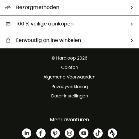
Ecologische voetafdruk
Ambassadeurs
Bezorgmethoden
Tweedehands
Hardgreen
100 % veilige aankopen
Eenvoudig online winkelen
Gratis levering vanaf € 100
© Hardloop 2026
Gratis retourneren binnen 100 dagen
Colofon
Gratis klantenservice
Algemene Voorwaarden
Privacyverklaring
Data-instellingen
Meer avonturen