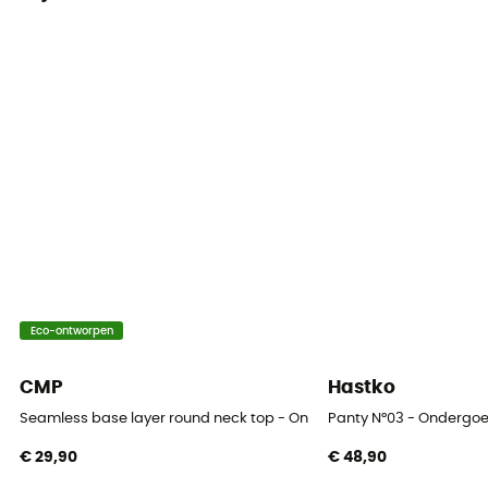
Ja
Mouwen
lange mouwen
Materiaal
[main] 92% recycled polyester - 8% elastane
Technische eigenschappen
Ademend / Anti-geur
Merino wol
Eco-ontworpen
No
CMP
Hastko
Gramgewicht (g/m2)
< 130 g/m²
Seamless base layer round neck top - Ondergoed - Dames
Panty N°03 - Ondergo
€ 29,90
€ 48,90