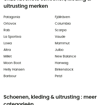
uitrusting merken
Patagonia
Fjällräven
Ortovox
Columbia
Rab
Scarpa
La Sportiva
Vaude
Lowa
Mammut
Altra
Julbo
Millet
New Balance
Moon Boot
Hanwag
Helly Hansen
Birkenstock
Barbour
Petzl
Schoenen, kleding & uitrusting : meer
categorieën