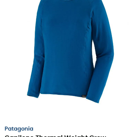
Als je van plan bent de Pic d'Aneto te ontdekken of de
mooiste IJslandse paden te bewandelen, ondanks een
naderend winterseizoen, zal deze eerste laag
Cap TW
Crew
van
Patagonia
, licht en extreem warm, je effectief
beschermen. De flexibele en rekbare
Polartec® Power
Grid™
stof van dit bovenkledingstuk voor
vrouwen
is
ideaal om je lichaamsvorm te volgen zonder je te
hinderen tijdens inspanningen. De geborstelde fleece
binnenkant blijft zeer zacht en voert transpiratie effectief
af. Bovendien heeft de
Cap TW Crew
een
Polygiene®
behandeling ondergaan voor een betere
Patagonia
geurbeheersing, zelfs wanneer de inspanning intens