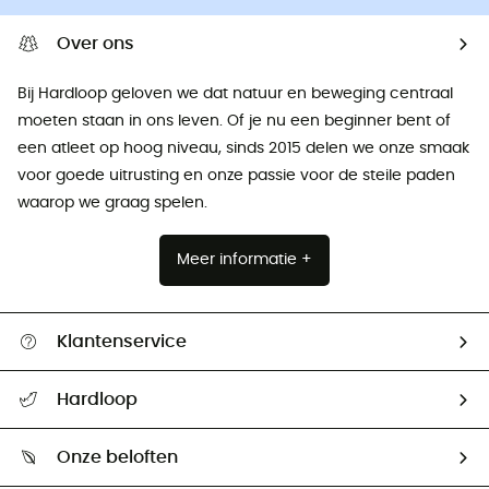
Over ons
Bij Hardloop geloven we dat natuur en beweging centraal
moeten staan ​​in ons leven. Of je nu een beginner bent of
een atleet op hoog niveau, sinds 2015 delen we onze smaak
voor goede uitrusting en onze passie voor de steile paden
waarop we graag spelen.
Meer informatie +
Klantenservice
Helpcentrum & contact
Hardloop
Mijn zending volgen
Wie zijn we ?
Retourzendingen & Terugbetalingen
Onze beloften
HardGuides
Maattabelen