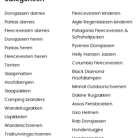
Donsjassen dames
Fleecevesten kinderen
Parkas dames
Aigle Regenlaarzen kinderen
Fleecevesten dames
Patagonia Fleecevesten &
Softshelljacken
Donsjassen heren
Pyrenex Donsjassen
Parkas heren
Helly Hansen Jassen
Fleecevesten heren
Columbia Fleecevesten
Tenten
Black Diamond
Slaapmatten
Hoofdlampen
Hoofdlampen
Meindl Outdoorschoenen
Slaapzakken
Dakine Rugzakken
Camping branders
Assos Fietsbroeken
Wandelrugzakken
Giro Helmen
IJspikkelen
Rab Donsjassen
Wandelschoenen
Hondentuigjes
Trailrunningschoenen