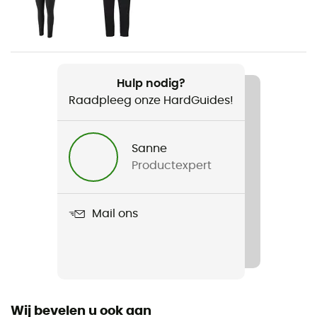
Dames
Gewicht
122 g
Hulp nodig?
Raadpleeg onze HardGuides!
Product
Cap TW Crew
Sanne
Gebruikte Technologieën
Productexpert
Polartec® Power Grid / Polygiene® / Capilene®
Stretch
Mail ons
Ja
Label
Bluesign / Fair Trade Certified™ / Gerecycleerd
Wij bevelen u ook aan
Thermische bescherming