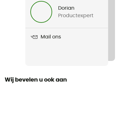
Heren / Dames
Dorian
Productexpert
Gewicht
40 g
Mail ons
Product
Zip Wallet
Label
Bluesign / Gerecycleerd / PFC-Free
Wij bevelen u ook aan