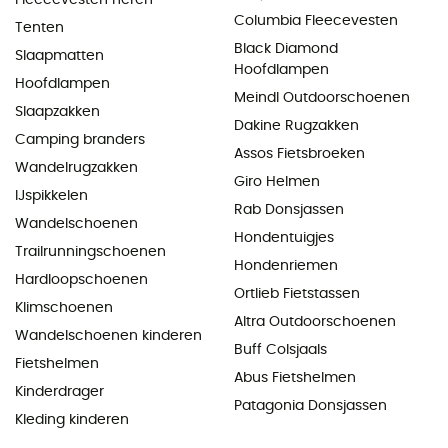
Columbia Fleecevesten
Tenten
Black Diamond
Slaapmatten
Hoofdlampen
Hoofdlampen
Meindl Outdoorschoenen
Slaapzakken
Dakine Rugzakken
Camping branders
Assos Fietsbroeken
Wandelrugzakken
Giro Helmen
IJspikkelen
Rab Donsjassen
Wandelschoenen
Hondentuigjes
Trailrunningschoenen
Hondenriemen
Hardloopschoenen
Ortlieb Fietstassen
Klimschoenen
Altra Outdoorschoenen
Wandelschoenen kinderen
Buff Colsjaals
Fietshelmen
Abus Fietshelmen
Kinderdrager
Patagonia Donsjassen
Kleding kinderen