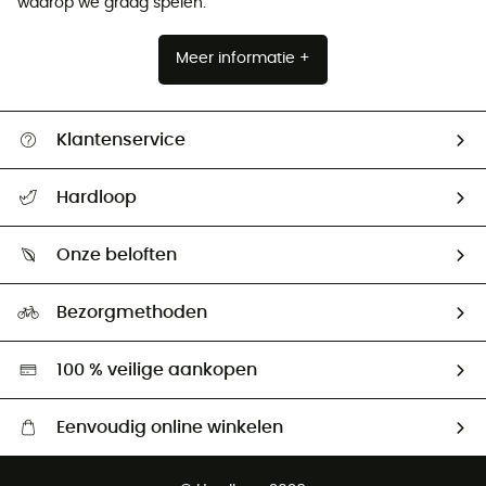
waarop we graag spelen.
Meer informatie +
Klantenservice
Helpcentrum & contact
Hardloop
Mijn zending volgen
Wie zijn we ?
Retourzendingen & Terugbetalingen
Onze beloften
HardGuides
Maattabelen
Ecologische voetafdruk
Ambassadeurs
Bezorgmethoden
Tweedehands
Hardgreen
100 % veilige aankopen
Eenvoudig online winkelen
Gratis levering vanaf € 100