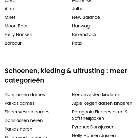
Lowa
Mammut
Altra
Julbo
Millet
New Balance
Moon Boot
Hanwag
Helly Hansen
Birkenstock
Barbour
Petzl
Schoenen, kleding & uitrusting : meer
categorieën
Donsjassen dames
Fleecevesten kinderen
Parkas dames
Aigle Regenlaarzen kinderen
Fleecevesten dames
Patagonia Fleecevesten &
Softshelljacken
Donsjassen heren
Pyrenex Donsjassen
Parkas heren
Helly Hansen Jassen
Fleecevesten heren