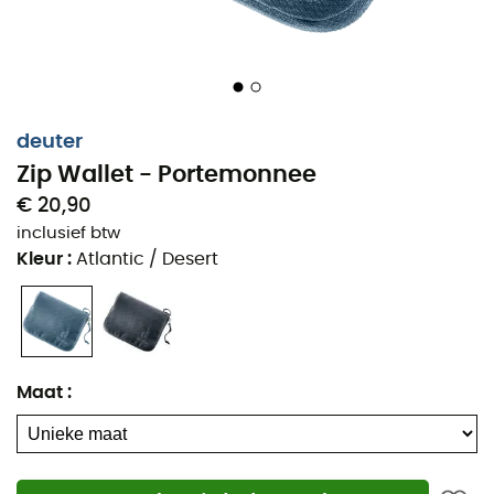
deuter
Zip Wallet - Portemonnee
Of u nu aan het wandelen bent op de steile hellingen
€ 20,90
van de Alpen of wacht op uw vlucht voor een verre
inclusief btw
avontuur, de
Zip Wallet Portemonnee van Deuter
is uw
Kleur
:
Atlantic / Desert
ideale metgezel. Het slimme ontwerp biedt
meerdere
compartimenten
om kaarten, munten en bankbiljetten
efficiënt te organiseren. Gemaakt van slijtvaste
materialen, belooft het u te vergezellen op al uw
uitstapjes, of ze nu stedelijk zijn of in de wilde natuur.
Maat
:
Hoofdvak met klep en ritssluiting
Ritsvak voor munten