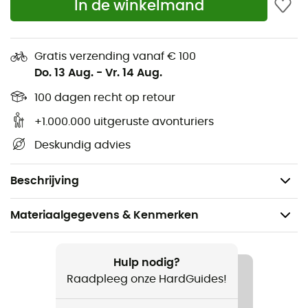
In de winkelmand
Groot ritsvak voor bankbiljetten
Opbergvakken
Gratis verzending vanaf € 100
Zonder PFAS
Do. 13 Aug.
-
Vr. 14 Aug.
Bluesign® product
100 dagen recht op retour
+1.000.000 uitgeruste avonturiers
Gerecycled materiaal
Deskundig advies
Afmetingen: 10,5 x 13,5 x 2 cm
Gewicht: 40 g
Beschrijving
Materiaalgegevens & Kenmerken
Aanbevolen voor
Reizen / Dagelijks Leven
Hulp nodig?
Raadpleeg onze HardGuides!
Voor