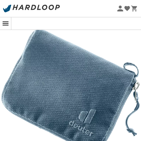
Zomeraanbiedingen 🔥 -5% EXTRA vanaf 2 producten* met
code Summer5
Eco-ontworpen