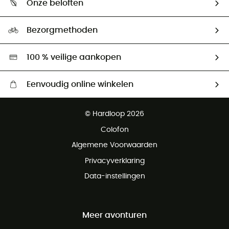
Onze beloften
HardGuides
Maattabelen
Ecologische voetafdruk
Ambassadeurs
Bezorgmethoden
Tweedehands
Hardgreen
100 % veilige aankopen
Eenvoudig online winkelen
Gratis levering vanaf € 100
© Hardloop 2026
Gratis retourneren binnen 100 dagen
Colofon
Gratis klantenservice
Algemene Voorwaarden
Privacyverklaring
Data-instellingen
Meer avonturen