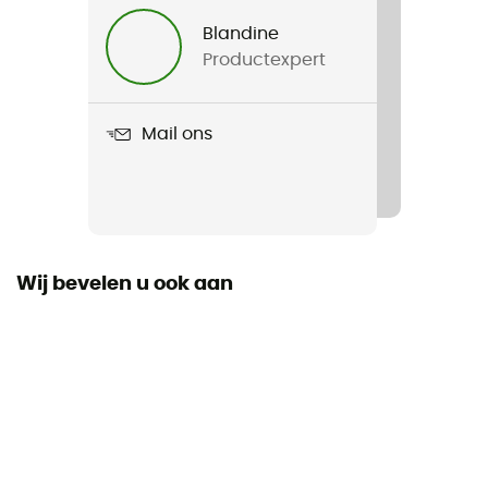
Heren / Dames
Blandine
Productexpert
Product
Norg HiPER Dual Pane Replacement Lens
Mail ons
Wij bevelen u ook aan