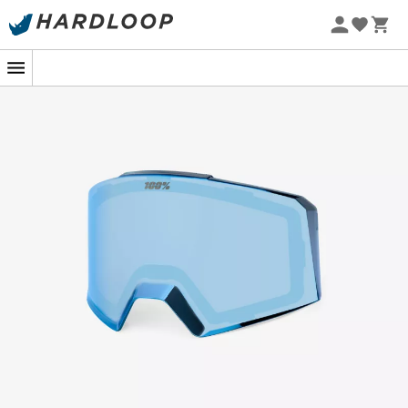
Zomeraanbiedingen 🔥 -5% EXTRA vanaf 2 producten* met
code Summer5
-5% Extra - Code Summer5