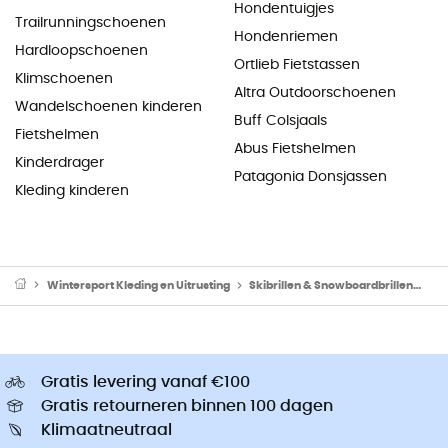
Hondentuigjes
Trailrunningschoenen
Hondenriemen
Hardloopschoenen
Ortlieb Fietstassen
Klimschoenen
Altra Outdoorschoenen
Wandelschoenen kinderen
Buff Colsjaals
Fietshelmen
Abus Fietshelmen
Kinderdrager
Patagonia Donsjassen
Kleding kinderen
Wintersport Kleding en Uitrusting
Skibrillen & Snowboardbrillen
Re
Gratis levering vanaf €100
Gratis retourneren binnen 100 dagen
Klimaatneutraal