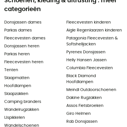
Schoenen, kleding & uitrusting : meer
categorieën
Donsjassen dames
Fleecevesten kinderen
Parkas dames
Aigle Regenlaarzen kinderen
Fleecevesten dames
Patagonia Fleecevesten &
Softshelljacken
Donsjassen heren
Pyrenex Donsjassen
Parkas heren
Helly Hansen Jassen
Fleecevesten heren
Columbia Fleecevesten
Tenten
Black Diamond
Slaapmatten
Hoofdlampen
Hoofdlampen
Meindl Outdoorschoenen
Slaapzakken
Dakine Rugzakken
Camping branders
Assos Fietsbroeken
Wandelrugzakken
Giro Helmen
IJspikkelen
Rab Donsjassen
Wandelschoenen