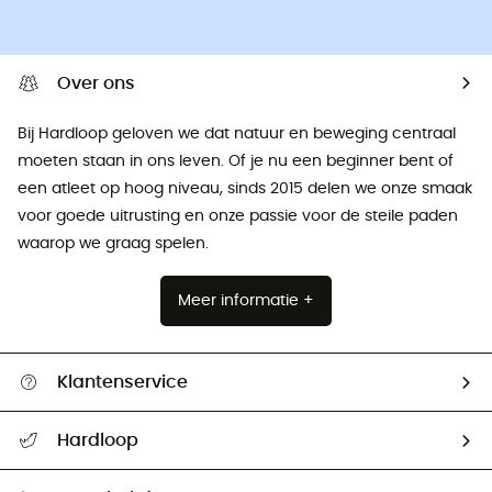
Over ons
Bij Hardloop geloven we dat natuur en beweging centraal
moeten staan ​​in ons leven. Of je nu een beginner bent of
een atleet op hoog niveau, sinds 2015 delen we onze smaak
voor goede uitrusting en onze passie voor de steile paden
waarop we graag spelen.
Meer informatie +
Klantenservice
Helpcentrum & contact
Hardloop
Mijn zending volgen
Wie zijn we ?
Retourzendingen & Terugbetalingen