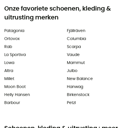
Onze favoriete schoenen, kleding &
uitrusting merken
Patagonia
Fjällräven
Ortovox
Columbia
Rab
Scarpa
La Sportiva
Vaude
Lowa
Mammut
Altra
Julbo
Millet
New Balance
Moon Boot
Hanwag
Helly Hansen
Birkenstock
Barbour
Petzl