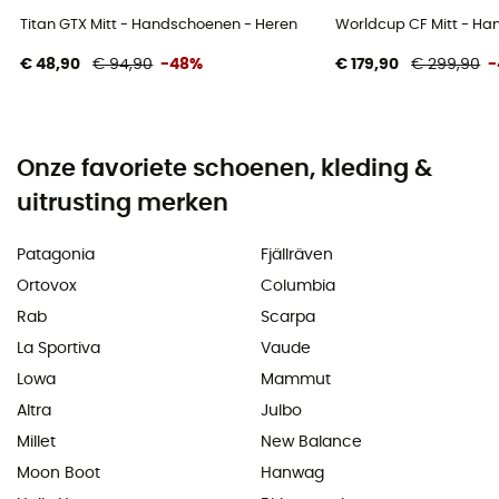
Titan GTX Mitt - Handschoenen - Heren
Worldcup CF Mitt - H
€ 48,90
€ 94,90
-48%
€ 179,90
€ 299,90
-
Onze favoriete schoenen, kleding &
uitrusting merken
Patagonia
Fjällräven
Ortovox
Columbia
Rab
Scarpa
La Sportiva
Vaude
Lowa
Mammut
Altra
Julbo
Millet
New Balance
Moon Boot
Hanwag