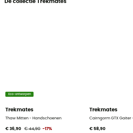
De collectie Trekmates
Eco-ontworpen
Trekmates
Trekmates
Thaw Mitten - Handschoenen
Cairngorm GTX Gaiter
€ 36,90
€ 44,90
-17%
€ 58,90