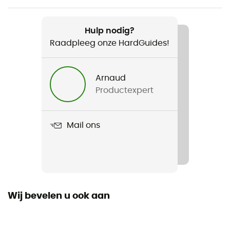
Aanbevolen voor
Skiën / Wintersport
Hulp nodig?
Raadpleeg onze HardGuides!
Voor
Heren
Arnaud
Productexpert
Product
Chamonix GTX Mitten
Mail ons
Wij bevelen u ook aan