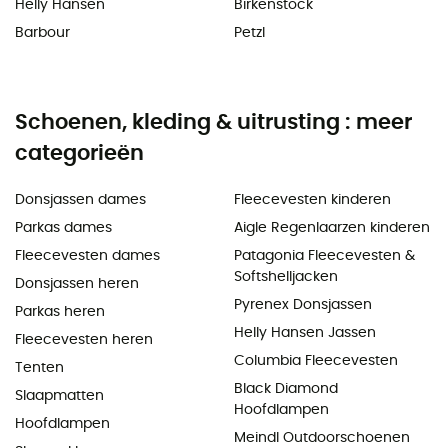
Helly Hansen
Birkenstock
Barbour
Petzl
Schoenen, kleding & uitrusting : meer
categorieën
Donsjassen dames
Fleecevesten kinderen
Parkas dames
Aigle Regenlaarzen kinderen
Fleecevesten dames
Patagonia Fleecevesten &
Softshelljacken
Donsjassen heren
Pyrenex Donsjassen
Parkas heren
Helly Hansen Jassen
Fleecevesten heren
Columbia Fleecevesten
Tenten
Black Diamond
Slaapmatten
Hoofdlampen
Hoofdlampen
Meindl Outdoorschoenen