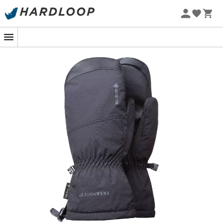
Zomeraanbiedingen 🔥 -5% EXTRA vanaf 2 producten* met
code Summer5
-5% Extra - Code Summer5
Op de top van de Aiguille du Midi flirten de
temperaturen met het absolute nulpunt, maar uw
handen genieten van een warme cocon. De
Chamonix
GTX Mitten
maken elke bergtocht tot een waar
genoegen, zelfs voor de grootste koukleumen onder ons.
Dankzij de
GORE-TEX-technologie
met
Gore active
bieden deze handschoenen een
ongeëvenaarde
ademende werking
, waardoor uw handen droog en
comfortabel blijven tijdens de inspanning. Geen