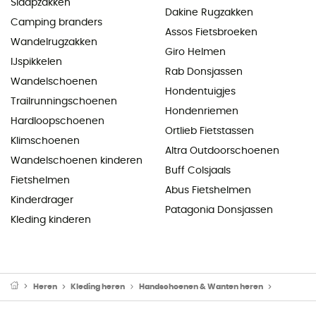
Slaapzakken
Dakine Rugzakken
Camping branders
Assos Fietsbroeken
Wandelrugzakken
Giro Helmen
IJspikkelen
Rab Donsjassen
Wandelschoenen
Hondentuigjes
Trailrunningschoenen
Hondenriemen
Hardloopschoenen
Ortlieb Fietstassen
Klimschoenen
Altra Outdoorschoenen
Wandelschoenen kinderen
Buff Colsjaals
Fietshelmen
Abus Fietshelmen
Kinderdrager
Patagonia Donsjassen
Kleding kinderen
Heren
Kleding heren
Handschoenen & Wanten heren
Skiwante