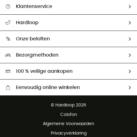
Klantenservice
Helpcentrum & contact
Hardloop
Mijn zending volgen
Wie zijn we ?
Retourzendingen & Terugbetalingen
Onze beloften
HardGuides
Maattabelen
Ecologische voetafdruk
Ambassadeurs
Bezorgmethoden
Tweedehands
Hardgreen
100 % veilige aankopen
Eenvoudig online winkelen
Gratis levering vanaf € 100
© Hardloop 2026
Gratis retourneren binnen 100 dagen
Colofon
Gratis klantenservice
Algemene Voorwaarden
Privacyverklaring