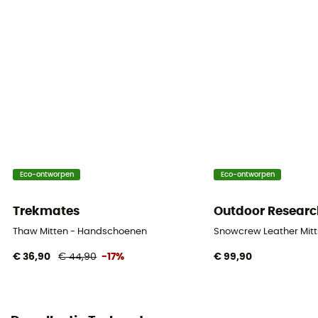
Eco-ontworpen
Eco-ontworpen
Trekmates
Outdoor Researc
Thaw Mitten - Handschoenen
Snowcrew Leather Mit
€ 36,90
€ 44,90
-17%
€ 99,90