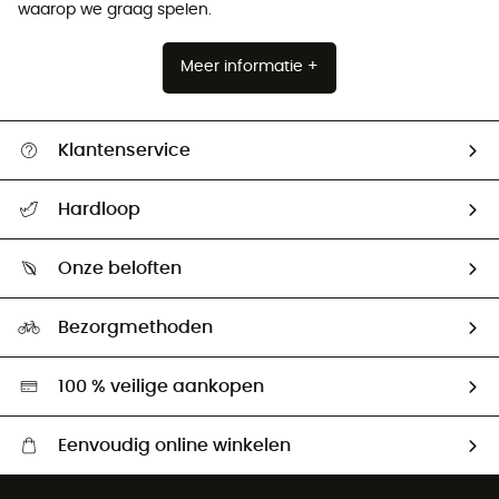
waarop we graag spelen.
Meer informatie +
Klantenservice
Helpcentrum & contact
Hardloop
Mijn zending volgen
Wie zijn we ?
Retourzendingen & Terugbetalingen
Onze beloften
HardGuides
Maattabelen
Ecologische voetafdruk
Ambassadeurs
Bezorgmethoden
Tweedehands
Hardgreen
100 % veilige aankopen
Eenvoudig online winkelen
Gratis levering vanaf € 100