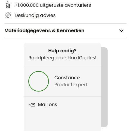
+1.000.000 uitgeruste avonturiers
Deskundig advies
Materiaalgegevens & Kenmerken
Aanbevolen voor
Fiets
Hulp nodig?
Raadpleeg onze HardGuides!
Voor
Heren / Dames
Constance
Productexpert
Product
QMR Hook
Mail ons