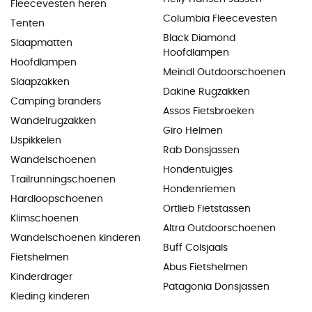
Fleecevesten heren
Columbia Fleecevesten
Tenten
Black Diamond
Slaapmatten
Hoofdlampen
Hoofdlampen
Meindl Outdoorschoenen
Slaapzakken
Dakine Rugzakken
Camping branders
Assos Fietsbroeken
Wandelrugzakken
Giro Helmen
IJspikkelen
Rab Donsjassen
Wandelschoenen
Hondentuigjes
Trailrunningschoenen
Hondenriemen
Hardloopschoenen
Ortlieb Fietstassen
Klimschoenen
Altra Outdoorschoenen
Wandelschoenen kinderen
Buff Colsjaals
Fietshelmen
Abus Fietshelmen
Kinderdrager
Patagonia Donsjassen
Kleding kinderen