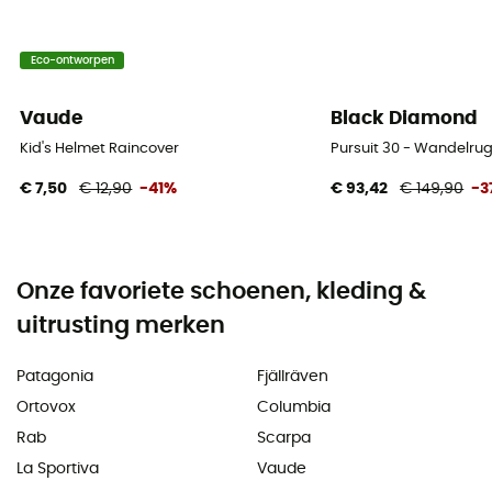
Eco-ontworpen
Vaude
Black Diamond
Kid's Helmet Raincover
Pursuit 30 - Wandelru
€ 7,50
€ 12,90
-41%
€ 93,42
€ 149,90
-3
Onze favoriete schoenen, kleding &
uitrusting merken
Patagonia
Fjällräven
Ortovox
Columbia
Rab
Scarpa
La Sportiva
Vaude