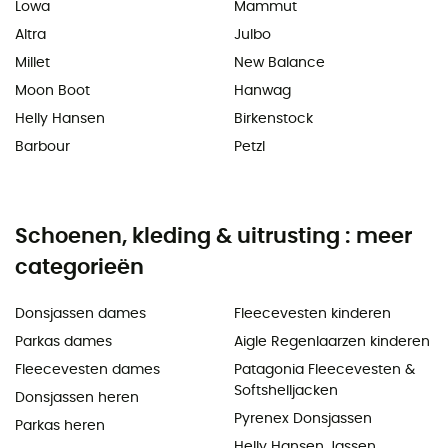
Lowa
Mammut
Altra
Julbo
Millet
New Balance
Moon Boot
Hanwag
Helly Hansen
Birkenstock
Barbour
Petzl
Schoenen, kleding & uitrusting : meer
categorieën
Donsjassen dames
Fleecevesten kinderen
Parkas dames
Aigle Regenlaarzen kinderen
Fleecevesten dames
Patagonia Fleecevesten &
Softshelljacken
Donsjassen heren
Pyrenex Donsjassen
Parkas heren
Helly Hansen Jassen