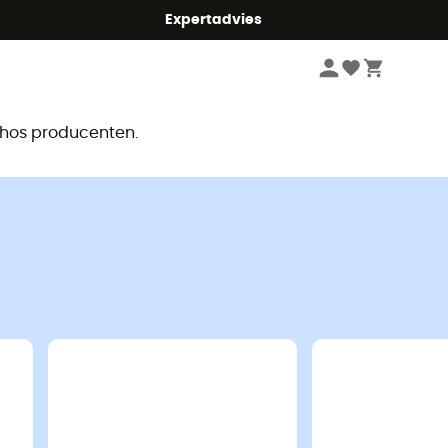
mmer5
Expertadvies
r
e hos producenten.