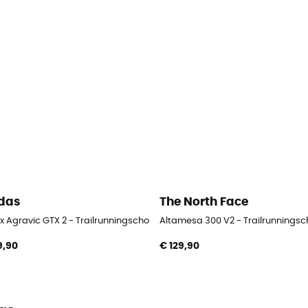
das
The North Face
n
x Agravic GTX 2 - Trailrunningschoenen - Heren
Altamesa 300 V2 - Trailrunnings
9,90
€ 129,90