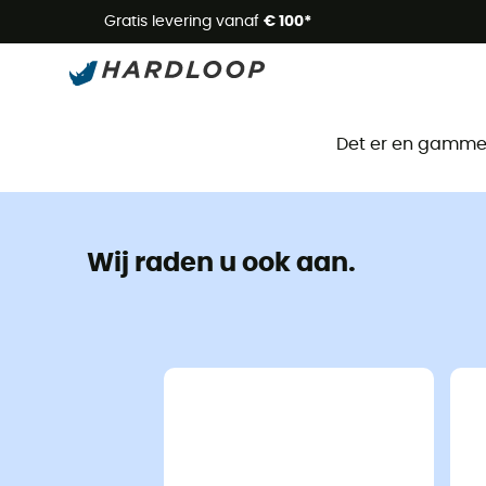
Zome
Gratis levering vanaf
€ 100*
Det er en gammel 
Wij raden u ook aan.