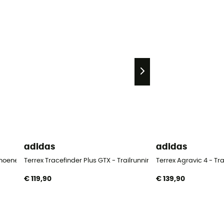
adidas
adidas
choenen - Heren
Terrex Tracefinder Plus GTX - Trailrunningschoenen - Heren
Terrex Agravic 4 - T
€ 119,90
€ 139,90