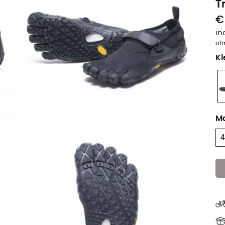
T
€
in
of
Kl
M