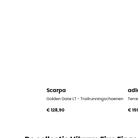
Scarpa
adi
Golden Gate LT - Trailrunningschoenen - Here
Terre
€ 128,90
€ 15