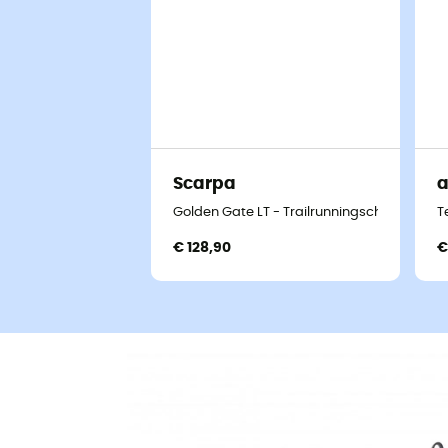
Scarpa
a
Golden Gate LT - Trailrunningschoenen - H
T
€ 128,90
€