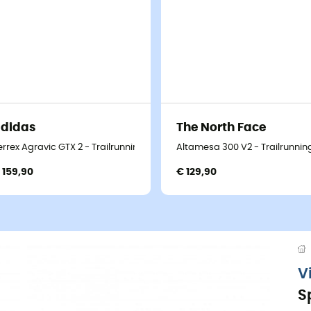
didas
The North Face
eren
errex Agravic GTX 2 - Trailrunningschoenen - Heren
Altamesa 300 V2 - Trailrunni
 159,90
€ 129,90
V
S