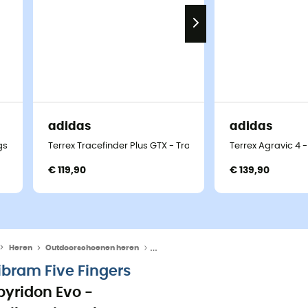
adidas
adidas
ngschoenen - Heren
Terrex Tracefinder Plus GTX - Trailrunningschoenen - Heren
Terrex Agravic 4 
€ 119,90
€ 139,90
Heren
Outdoorschoenen heren
Trailrunningschoenen heren
ibram Five Fingers
pyridon Evo -