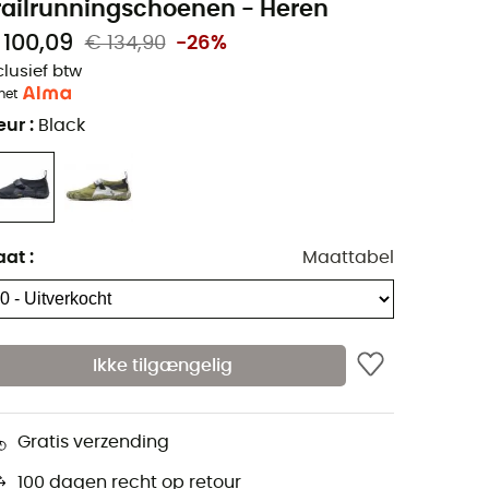
railrunningschoenen - Heren
 100,09
€ 134,90
-26%
clusief btw
met
eur
:
Black
aat
:
Maattabel
Ikke tilgængelig
Gratis verzending
100 dagen recht op retour