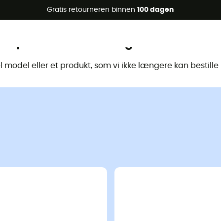
raanbiedingen 🔥 -5% EXTRA vanaf 2 producten* met code Su
Gratis retourneren binnen
100 dagen
Dit product is niet langer beschikbaa
model eller et produkt, som vi ikke længere kan bestill