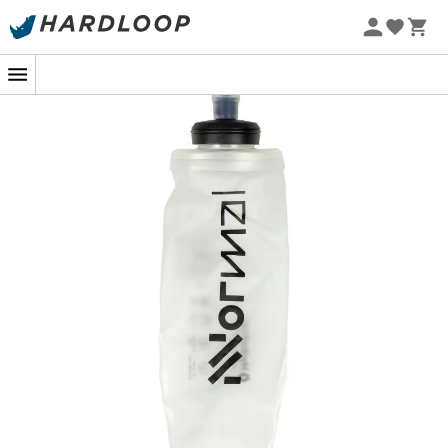
Zomeraanbiedingen 🔥 -5% EXTRA vanaf 2 producten* met
code Summer5