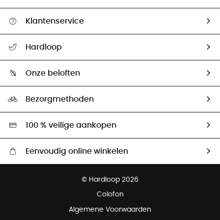
Klantenservice
Helpcentrum & contact
Hardloop
Mijn zending volgen
Wie zijn we ?
Retourzendingen & Terugbetalingen
Onze beloften
HardGuides
Maattabelen
Ecologische voetafdruk
Ambassadeurs
Bezorgmethoden
Tweedehands
Hardgreen
100 % veilige aankopen
Eenvoudig online winkelen
Gratis levering vanaf € 100
© Hardloop 2026
Gratis retourneren binnen 100 dagen
Colofon
Gratis klantenservice
Algemene Voorwaarden