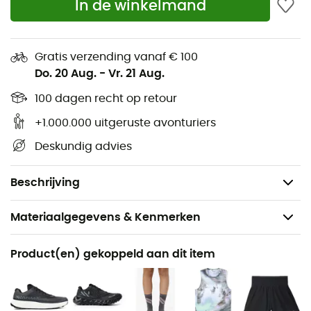
In de winkelmand
Met een capaciteit van 500 mL stelt de Soft Flask van
Gratis verzending vanaf € 100
Nnormal je in staat om gemakkelijk hydratatie mee te
Do. 20 Aug.
-
Vr. 21 Aug.
nemen voor je uitstapje. Het is het ideale accessoire
voor je dagelijkse uitstapjes of als aanvulling op andere
100 dagen recht op retour
drinkflessen voor een langere tocht of een trailrun!
+1.000.000 uitgeruste avonturiers
Gemaakt door Hydrapak
Deskundig advies
Zonder BPA / PVC
Capaciteit 500 mL
Beschrijving
Materiaalgegevens & Kenmerken
Aanbevolen voor
Product(en) gekoppeld aan dit item
Trailrunning / Hardlopen
Voor