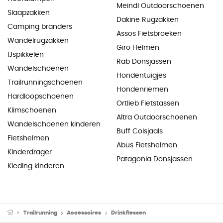
Meindl Outdoorschoenen
Slaapzakken
Dakine Rugzakken
Camping branders
Assos Fietsbroeken
Wandelrugzakken
Giro Helmen
IJspikkelen
Rab Donsjassen
Wandelschoenen
Hondentuigjes
Trailrunningschoenen
Hondenriemen
Hardloopschoenen
Ortlieb Fietstassen
Klimschoenen
Altra Outdoorschoenen
Wandelschoenen kinderen
Buff Colsjaals
Fietshelmen
Abus Fietshelmen
Kinderdrager
Patagonia Donsjassen
Kleding kinderen
Trailrunning
Accessoires
Drinkflessen