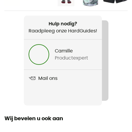
Heren / Dames
Gewicht
40 g
Hulp nodig?
Raadpleeg onze HardGuides!
Product
Soft Flask
Camille
Productexpert
Volume
500 ml
Mail ons
Wij bevelen u ook aan