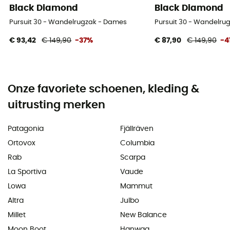
Black Diamond
Black Diamond
Pursuit 30 - Wandelrugzak - Dames
Pursuit 30 - Wandelru
€ 93,42
€ 149,90
-37%
€ 87,90
€ 149,90
-4
Onze favoriete schoenen, kleding &
uitrusting merken
Patagonia
Fjällräven
Ortovox
Columbia
Rab
Scarpa
La Sportiva
Vaude
Lowa
Mammut
Altra
Julbo
Millet
New Balance
Moon Boot
Hanwag