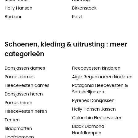
Helly Hansen
Birkenstock
Barbour
Petzl
Schoenen, kleding & uitrusting : meer
categorieën
Donsjassen dames
Fleecevesten kinderen
Parkas dames
Aigle Regenlaarzen kinderen
Fleecevesten dames
Patagonia Fleecevesten &
Softshelljacken
Donsjassen heren
Pyrenex Donsjassen
Parkas heren
Helly Hansen Jassen
Fleecevesten heren
Columbia Fleecevesten
Tenten
Black Diamond
Slaapmatten
Hoofdlampen
Hoofdlampen