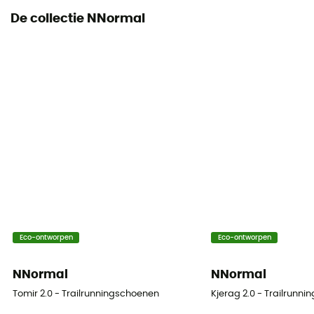
De collectie NNormal
Eco-ontworpen
Eco-ontworpen
NNormal
NNormal
Tomir 2.0 - Trailrunningschoenen
Kjerag 2.0 - Trailrunn