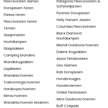
Fleecevesten dames
Patagonia Fleecevesten &
Softshelljacken
Donsjassen heren
Pyrenex Donsjassen
Parkas heren
Helly Hansen Jassen
Fleecevesten heren
Columbia Fleecevesten
Tenten
Black Diamond
Slaapmatten
Hoofdlampen
Hoofdlampen
Meindl Outdoorschoenen
Slaapzakken
Dakine Rugzakken
Camping branders
Assos Fietsbroeken
Wandelrugzakken
Giro Helmen
IJspikkelen
Rab Donsjassen
Wandelschoenen
Hondentuigjes
Trailrunningschoenen
Hondenriemen
Hardloopschoenen
Ortlieb Fietstassen
Klimschoenen
Altra Outdoorschoenen
Wandelschoenen kinderen
Buff Colsjaals