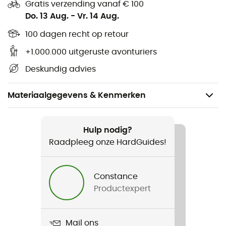
Gratis verzending vanaf € 100
Do. 13 Aug.
-
Vr. 14 Aug.
100 dagen recht op retour
+1.000.000 uitgeruste avonturiers
Deskundig advies
Materiaalgegevens & Kenmerken
Aanbevolen voor
Wandelen / Trekking / Reizen / Cyclotourisme
Hulp nodig?
Raadpleeg onze HardGuides!
Gewicht
80 g
Constance
Productexpert
Product
Tabbouleh with Vegetables
Mail ons