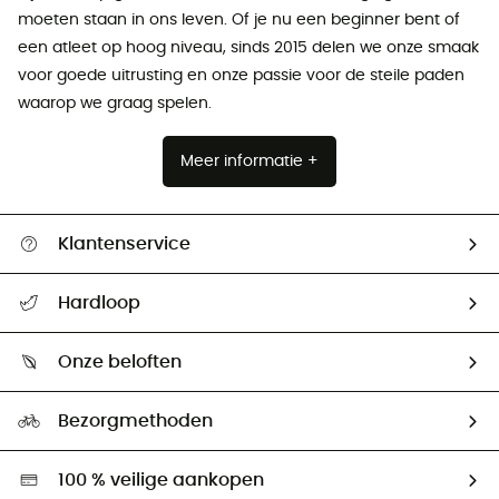
moeten staan ​​in ons leven. Of je nu een beginner bent of
een atleet op hoog niveau, sinds 2015 delen we onze smaak
voor goede uitrusting en onze passie voor de steile paden
waarop we graag spelen.
Meer informatie +
Klantenservice
Helpcentrum & contact
Hardloop
Mijn zending volgen
Wie zijn we ?
Retourzendingen & Terugbetalingen
Onze beloften
HardGuides
Maattabelen
Ecologische voetafdruk
Ambassadeurs
Bezorgmethoden
Tweedehands
Hardgreen
100 % veilige aankopen