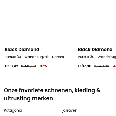
Black Diamond
Black Diamond
Pursuit 30 - Wandelrugzak - Dames
Pursuit 30 - Wandelru
€ 93,42
€ 149,90
-37%
€ 87,90
€ 149,90
-4
Onze favoriete schoenen, kleding &
uitrusting merken
Patagonia
Fjällräven