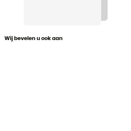
Energie Waarde
283 kcal
Koolhydraten
52 g
Wij bevelen u ook aan
Eiwitten
12 g
Vetten
2,2 g