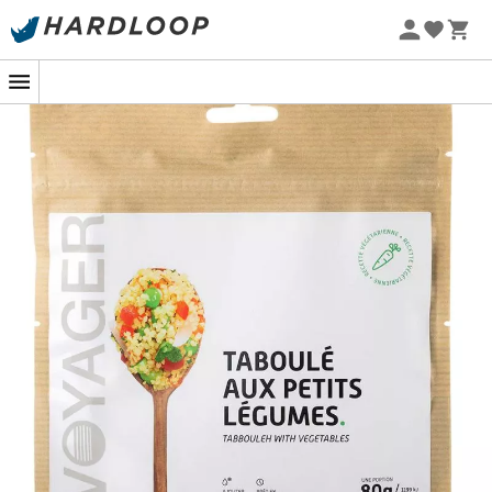
Zomeraanbiedingen 🔥 -5% EXTRA vanaf 2 producten* met
code Summer5