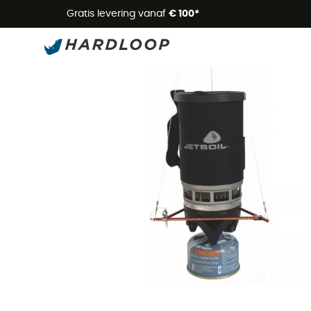
Zome
Gratis levering vanaf
€ 100*