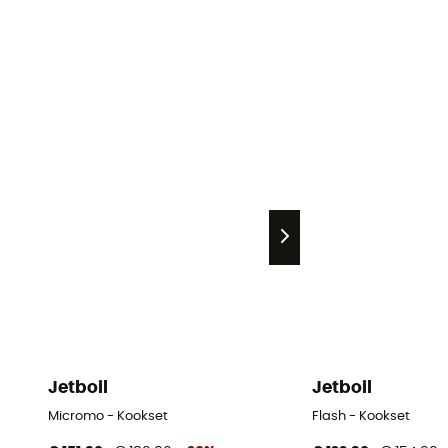
Jetboil
Jetboil
Micromo - Kookset
Flash - Kookset