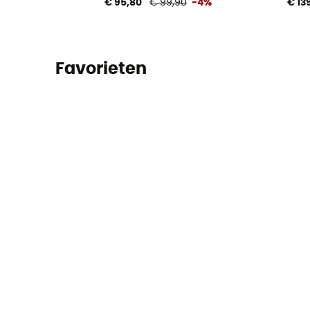
€ 95,80
€ 99,90
-4%
€ 13
Favorieten