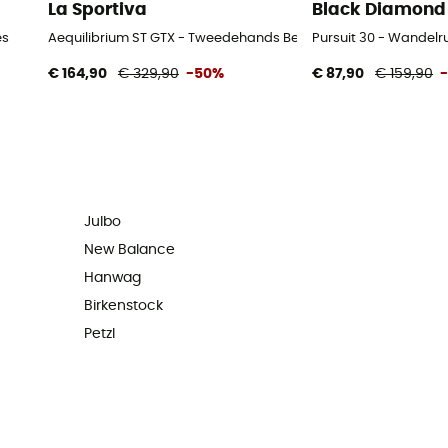
La Sportiva
Black Diamond
es
Aequilibrium ST GTX - Tweedehands Bergschoenen - Heren - Z
Pursuit 30 - Wandel
€ 164,90
€ 329,90
-50%
€ 87,90
€ 159,90
Julbo
New Balance
Hanwag
Birkenstock
Petzl