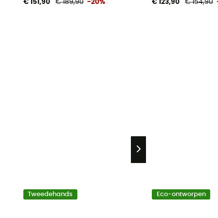
€ 151,90
€ 189,90
-20%
€ 123,90
€ 154,90
Tweedehands
Eco-ontworpen