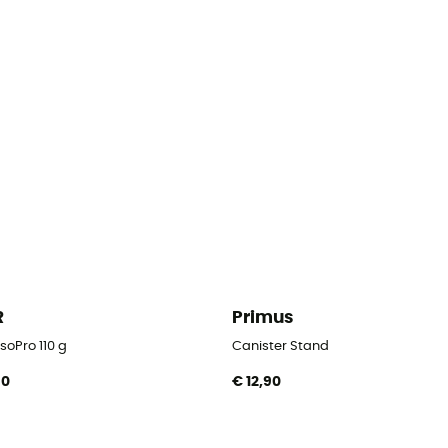
R
Primus
soPro 110 g
Canister Stand
90
€ 12,90