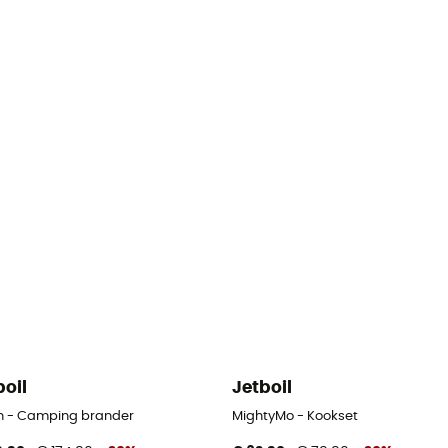
boil
Jetboil
h - Camping brander
MightyMo - Kookset