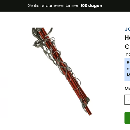
raanbiedingen 🔥 -5% EXTRA vanaf 2 producten* met code Su
Gratis retourneren binnen
100 dagen
-5% Extra - Code Summer5
J
H
€
in
B
m
M
M