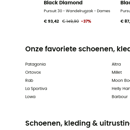
Black Diamond
Bla
Pursuit 30 - Wandelrugzak - Dames
Purs
€ 93,42
€ 149,90
-37%
€ 87
Onze favoriete schoenen, kle
Patagonia
Altra
Ortovox
Millet
Rab
Moon Bo
La Sportiva
Helly Ha
Lowa
Barbour
Schoenen, kleding & uitrusti