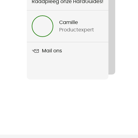
Raadpleeg onze HardGuides!
Camille
Productexpert
Mail ons