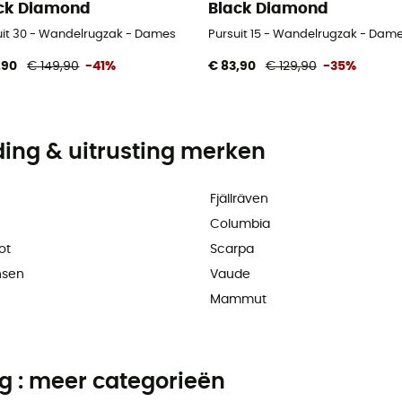
ck Diamond
Black Diamond
uit 30 - Wandelrugzak - Dames
Pursuit 15 - Wandelrugzak - Dam
,90
€ 149,90
-41%
€ 83,90
€ 129,90
-35%
ding & uitrusting merken
Fjällräven
Columbia
ot
Scarpa
nsen
Vaude
Mammut
ng : meer categorieën