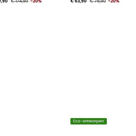
9,90
€ 174,90
-20%
€ 63,90
€ 79,90
-20%
Eco-ontworpen