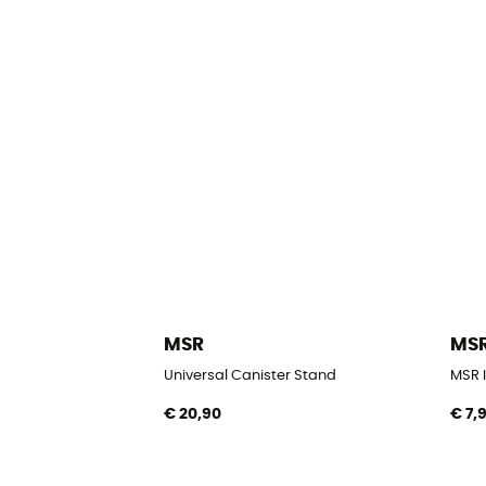
MSR
MS
Universal Canister Stand
MSR I
€ 20,90
€ 7,