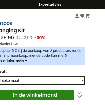
mmer5
Expertadvies
Kampeerartikelen
Camping keuken
Camping Branders & Kooktoestel
etboil
anging Kit
 29,90
€ 42,90
-30%
clusief btw
espaar 5 % bij de aankoop van 2 producten, zonder
inimumaankoop, met de code Summer5.
eer informatie +
aat
:
In de winkelmand