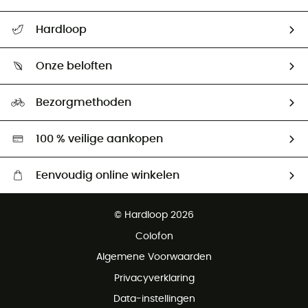
Helpcentrum & contact
Hardloop
Mijn zending volgen
Wie zijn we ?
Retourzendingen & Terugbetalingen
Onze beloften
HardGuides
Maattabelen
Ecologische voetafdruk
Ambassadeurs
Bezorgmethoden
Tweedehands
Hardgreen
100 % veilige aankopen
Eenvoudig online winkelen
Gratis levering vanaf € 100
© Hardloop 2026
Gratis retourneren binnen 100 dagen
Colofon
Gratis klantenservice
Algemene Voorwaarden
Privacyverklaring
Data-instellingen