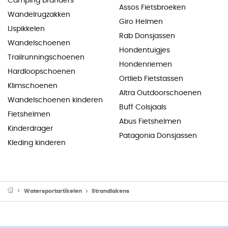
Camping branders
Assos Fietsbroeken
Wandelrugzakken
Giro Helmen
IJspikkelen
Rab Donsjassen
Wandelschoenen
Hondentuigjes
Trailrunningschoenen
Hondenriemen
Hardloopschoenen
Ortlieb Fietstassen
Klimschoenen
Altra Outdoorschoenen
Wandelschoenen kinderen
Buff Colsjaals
Fietshelmen
Abus Fietshelmen
Kinderdrager
Patagonia Donsjassen
Kleding kinderen
Watersportartikelen
Strandlakens