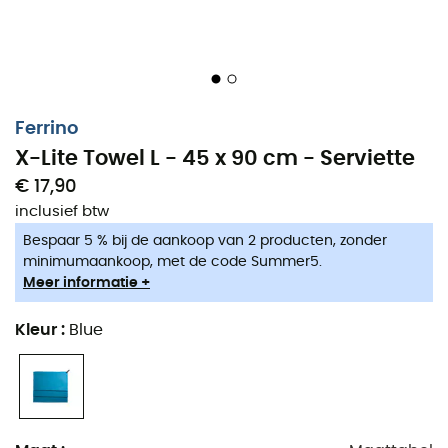
Ferrino
X-Lite Towel L - 45 x 90 cm - Serviette
€ 17,90
inclusief btw
Bespaar 5 % bij de aankoop van 2 producten, zonder
minimumaankoop, met de code Summer5.
Meer informatie +
Kleur
:
Blue
De voorbereidingen voor het grote vertrek zijn altijd
moeilijk. U moet spullen kiezen met beperkte ruimte. Wat
zeker is, is dat er altijd plaats zal zijn voor de
X-Lite