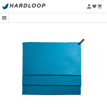
Zomeraanbiedingen 🔥 -5% EXTRA vanaf 2 producten* met
code Summer5
-5% Extra - Code Summer5