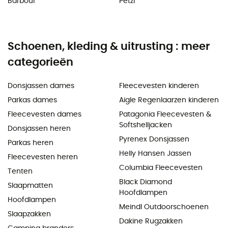
Barbour
Petzl
Schoenen, kleding & uitrusting : meer
categorieën
Donsjassen dames
Fleecevesten kinderen
Parkas dames
Aigle Regenlaarzen kinderen
Fleecevesten dames
Patagonia Fleecevesten &
Softshelljacken
Donsjassen heren
Pyrenex Donsjassen
Parkas heren
Helly Hansen Jassen
Fleecevesten heren
Columbia Fleecevesten
Tenten
Black Diamond
Slaapmatten
Hoofdlampen
Hoofdlampen
Meindl Outdoorschoenen
Slaapzakken
Dakine Rugzakken