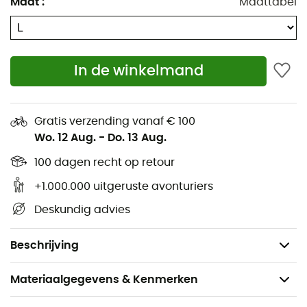
Maat
:
Maattabel
Towel L
.
De
optimale afmeting van 45 x 90 cm
maakt het
mogelijk om de handdoek mee te nemen op al uw
In de winkelmand
avonturen of sportieve activiteiten. We waarderen de
polyester microvezel stof die een zeer aangenaam
gevoel geeft bij aanraking.
Gratis verzending vanaf € 100
De snelle droogtijd is de kers op de taart die ervoor zorgt
Wo. 12 Aug.
-
Do. 13 Aug.
dat dit de handdoek is die u kiest...
100 dagen recht op retour
Kenmerken
:
+1.000.000 uitgeruste avonturiers
Afmeting: 45 x 90 cm,
Deskundig advies
Voorzien van een opbergzak,
Gewicht: 100 g.
Beschrijving
Materiaalgegevens & Kenmerken