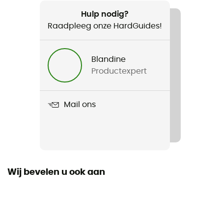
Product
X-Lite Towel L
Hulp nodig?
Raadpleeg onze HardGuides!
Ongevouwen lengte
Blandine
Productexpert
Mail ons
Wij bevelen u ook aan