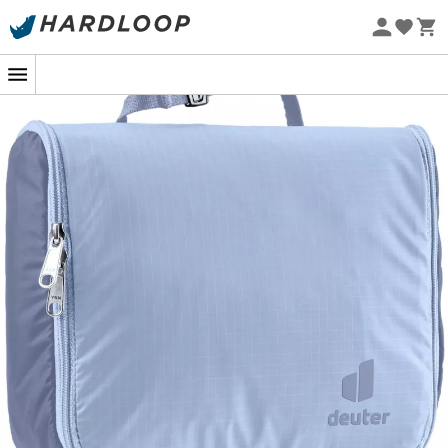
Zomeraanbiedingen 🔥 -5% EXTRA vanaf 2 producten* met
code Summer5
Eco-ontworpen