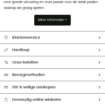
voor goede uitrusting en onze passie voor de steile paden
waarop we graag spelen.
Meer informatie +
Klantenservice
Helpcentrum & contact
Hardloop
Mijn zending volgen
Wie zijn we ?
Retourzendingen & Terugbetalingen
Onze beloften
HardGuides
Maattabelen
Ecologische voetafdruk
Ambassadeurs
Bezorgmethoden
Tweedehands
Hardgreen
100 % veilige aankopen
Eenvoudig online winkelen