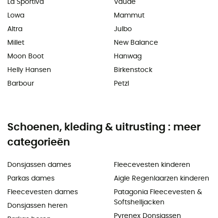
La Sportiva
Vaude
Lowa
Mammut
Altra
Julbo
Millet
New Balance
Moon Boot
Hanwag
Helly Hansen
Birkenstock
Barbour
Petzl
Schoenen, kleding & uitrusting : meer
categorieën
Donsjassen dames
Fleecevesten kinderen
Parkas dames
Aigle Regenlaarzen kinderen
Fleecevesten dames
Patagonia Fleecevesten &
Softshelljacken
Donsjassen heren
Pyrenex Donsjassen