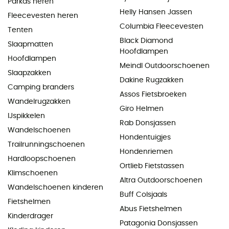
Parkas heren
Helly Hansen Jassen
Fleecevesten heren
Columbia Fleecevesten
Tenten
Black Diamond
Slaapmatten
Hoofdlampen
Hoofdlampen
Meindl Outdoorschoenen
Slaapzakken
Dakine Rugzakken
Camping branders
Assos Fietsbroeken
Wandelrugzakken
Giro Helmen
IJspikkelen
Rab Donsjassen
Wandelschoenen
Hondentuigjes
Trailrunningschoenen
Hondenriemen
Hardloopschoenen
Ortlieb Fietstassen
Klimschoenen
Altra Outdoorschoenen
Wandelschoenen kinderen
Buff Colsjaals
Fietshelmen
Abus Fietshelmen
Kinderdrager
Patagonia Donsjassen