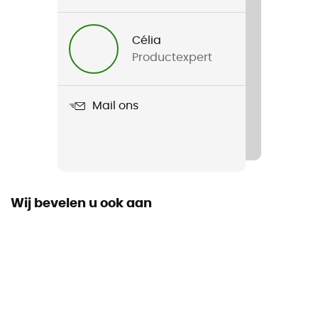
Gewicht
Célia
65 g
Productexpert
Product
Wash Center Lite I
Mail ons
Label
Bluesign / PFC-Free
Wij bevelen u ook aan