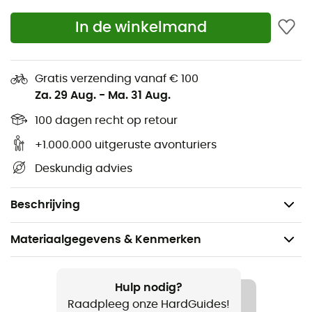
Hoofdvak met een netvak,
In de winkelmand
Ritssluiting,
22 x 15 x 6 cm - Trousse de toilette,
Volume 2 L,
Gratis verzending vanaf € 100
Za. 29 Aug.
-
Ma. 31 Aug.
Gewicht: 65 g.
100 dagen recht op retour
Gebruikte technologie:
+1.000.000 uitgeruste avonturiers
Deuter-Taffeta-Nylon
: Het is een mooie weving van 190
Deskundig advies
draden voor de regenhoezen van Deuter. Het is licht met
kleine verpakkingsafmetingen. De PU-coating
garandeert een uitstekende waterbestendigheid.
Beschrijving
Materiaalgegevens & Kenmerken
Aanbevolen voor
Wandelen / Trekking / Reizen / Bergbeklimmen /
Hulp nodig?
Kamperen
Raadpleeg onze HardGuides!