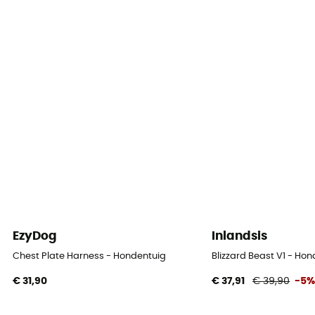
EzyDog
Inlandsis
Chest Plate Harness - Hondentuig
Blizzard Beast V1 - Ho
€ 31,90
€ 37,91
€ 39,90
-5