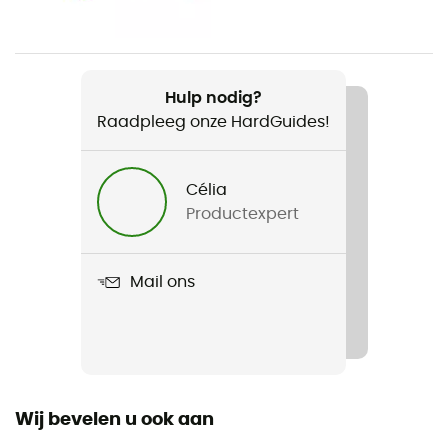
Heren / Dames
Product
Storm
Hulp nodig?
Raadpleeg onze HardGuides!
Célia
Productexpert
Mail ons
Wij bevelen u ook aan