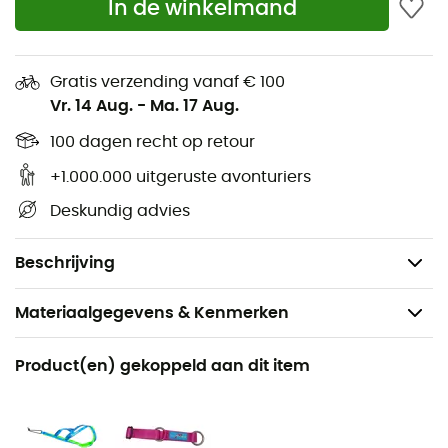
In de winkelmand
esthetiek
Zachte binnenstof voor huid en vacht voor
optimaal comfort
Gratis verzending vanaf € 100
Veilig: voorkomt dat de hond zelfstandig kan
Vr. 14 Aug.
-
Ma. 17 Aug.
ontsnappen
100 dagen recht op retour
Reflecterende banden over de gehele lengte van
het tuig voor betere zichtbaarheid van de hond
+1.000.000 uitgeruste avonturiers
Kan in water worden gedompeld om de hond op
Deskundig advies
warme dagen af te koelen
Gewicht: 130 g (maat M)
Beschrijving
Materiaalgegevens & Kenmerken
Aanbevolen voor
Product(en) gekoppeld aan dit item
Canicross
Voor