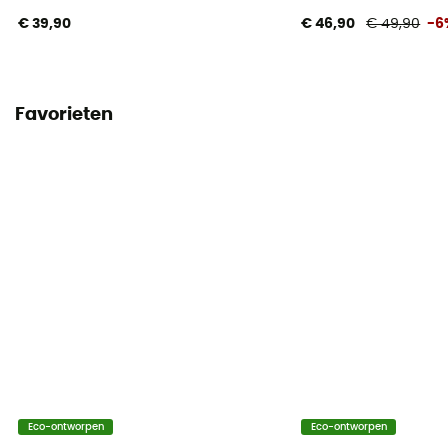
€ 39,90
€ 46,90
€ 49,90
-6
Favorieten
Eco-ontworpen
Eco-ontworpen