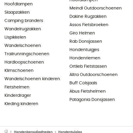
Hoofdlampen
Meindl Outdoorschoenen
Slaapzakken
Dakine Rugzakken
Camping branders
Assos Fietsbroeken
Wandelrugzakken
Giro Helmen
IJspikkelen
Rab Donsjassen
Wandelschoenen
Hondentuigjes
Trailrunningschoenen
Hondenriemen
Hardloopschoenen
Ortlieb Fietstassen
Klimschoenen
Altra Outdoorschoenen
Wandelschoenen kinderen
Buff Colsjaals
Fietshelmen
Abus Fietshelmen
Kinderdrager
Patagonia Donsjassen
Kleding kinderen
Hondenbenodigdheden
Hondentuigjes