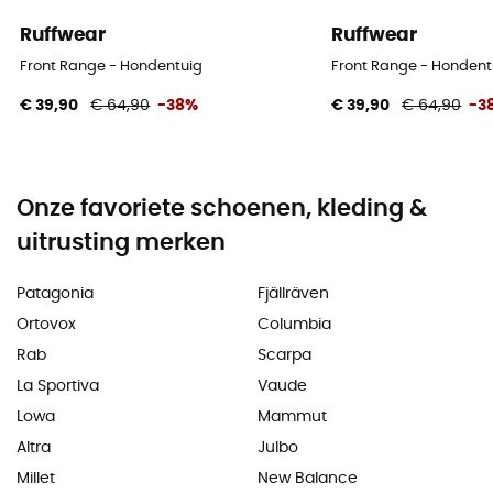
Ruffwear
Ruffwear
Front Range - Hondentuig
Front Range - Hondent
€ 39,90
€ 64,90
-38%
€ 39,90
€ 64,90
-3
Onze favoriete schoenen, kleding &
uitrusting merken
Patagonia
Fjällräven
Ortovox
Columbia
Rab
Scarpa
La Sportiva
Vaude
Lowa
Mammut
Altra
Julbo
Millet
New Balance