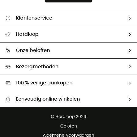
Klantenservice
Helpcentrum & contact
Hardloop
Mijn zending volgen
Wie zijn we ?
Retourzendingen & Terugbetalingen
Onze beloften
HardGuides
Maattabelen
Ecologische voetafdruk
Ambassadeurs
Bezorgmethoden
Tweedehands
Hardgreen
100 % veilige aankopen
Eenvoudig online winkelen
Gratis levering vanaf € 100
© Hardloop 2026
Gratis retourneren binnen 100 dagen
Colofon
Gratis klantenservice
Algemene Voorwaarden