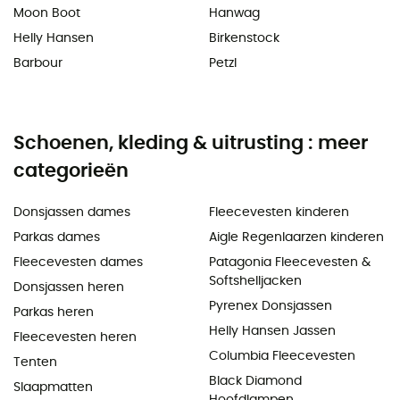
Moon Boot
Hanwag
Helly Hansen
Birkenstock
Barbour
Petzl
Schoenen, kleding & uitrusting : meer
categorieën
Donsjassen dames
Fleecevesten kinderen
Parkas dames
Aigle Regenlaarzen kinderen
Fleecevesten dames
Patagonia Fleecevesten &
Softshelljacken
Donsjassen heren
Pyrenex Donsjassen
Parkas heren
Helly Hansen Jassen
Fleecevesten heren
Columbia Fleecevesten
Tenten
Black Diamond
Slaapmatten
Hoofdlampen