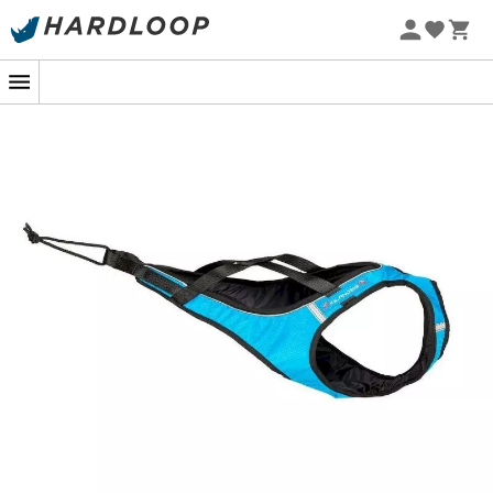
Zomeraanbiedingen 🔥 -5% EXTRA vanaf 2 producten* met
code Summer5
Het
Inslandis Storm hondentuig
is speciaal ontworpen
voor honden met een klassieke lichaamsbouw zoals de
noordelijke rassen, herders en retrievers. Het biedt een
uitzonderlijke stabiliteit en een optimale
krachtoverdracht dankzij de omhullende vorm en de
voorgevormde borstkassteun. De bredere halsomtrek is
ontworpen voor maximale vrijlating van de keel en
luchtwegen, terwijl de interscapulaire steun en de
halsomtrek die de schouders vrijlaten zorgen voor
maximale bewegingsvrijheid. Gemaakt van slijtvast
Hexaline-buitenweefsel, is het Inslandis Storm
hondentuig ook voorzien van reflecterende banden over
de gehele lengte voor betere zichtbaarheid van uw
hond, en kan het in water worden gedompeld om uw
hond op warme dagen af te koelen. Bovendien zorgt de
zachte binnenstof voor huid en vacht voor optimaal
comfort voor uw dier. Het Inslandis Storm hondentuig is