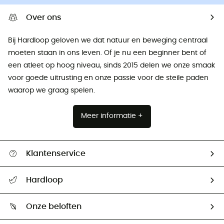
Over ons
Bij Hardloop geloven we dat natuur en beweging centraal
moeten staan ​​in ons leven. Of je nu een beginner bent of
een atleet op hoog niveau, sinds 2015 delen we onze smaak
voor goede uitrusting en onze passie voor de steile paden
waarop we graag spelen.
Meer informatie +
Klantenservice
Helpcentrum & contact
Hardloop
Mijn zending volgen
Wie zijn we ?
Retourzendingen & Terugbetalingen
Onze beloften
HardGuides
Maattabelen