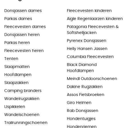
Donsjassen dames
Fleecevesten kinderen
Parkas dames
Aigle Regenlaarzen kinderen
Fleecevesten dames
Patagonia Fleecevesten &
Softshelljacken
Donsjassen heren
Pyrenex Donsjassen
Parkas heren
Helly Hansen Jassen
Fleecevesten heren
Columbia Fleecevesten
Tenten
Black Diamond
Slaapmatten
Hoofdlampen
Hoofdlampen
Meindl Outdoorschoenen
Slaapzakken
Dakine Rugzakken
Camping branders
Assos Fietsbroeken
Wandelrugzakken
Giro Helmen
IJspikkelen
Rab Donsjassen
Wandelschoenen
Hondentuigjes
Trailrunningschoenen
Hondenriemen