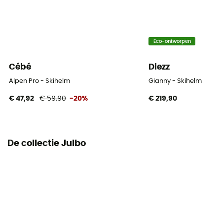
Glas eigenschappen
Photochromic
Eco-ontworpen
Persoonlijke beschermingsuitrusting
PPE - Category 2
Cébé
Diezz
Alpen Pro - Skihelm
Gianny - Skihelm
€ 47,92
€ 59,90
-20%
€ 219,90
De collectie Julbo