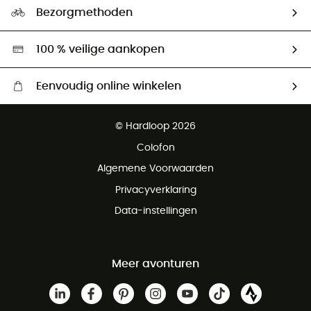
Ecologische voetafdruk
Ambassadeurs
Bezorgmethoden
Tweedehands
Hardgreen
100 % veilige aankopen
Eenvoudig online winkelen
Gratis levering vanaf € 100
© Hardloop 2026
Gratis retourneren binnen 100 dagen
Colofon
Gratis klantenservice
Algemene Voorwaarden
Privacyverklaring
Data-instellingen
Meer avonturen