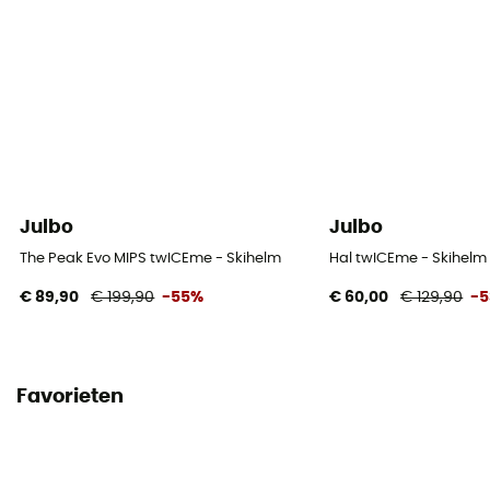
Julbo
Julbo
The Peak Evo MIPS twICEme - Skihelm
Hal twICEme - Skihelm
€ 89,90
€ 199,90
-55%
€ 60,00
€ 129,90
-
Favorieten