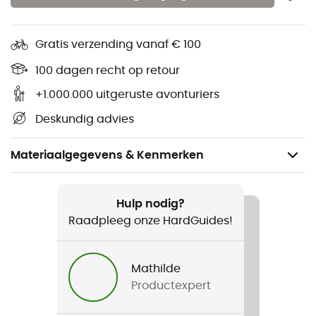
Gratis verzending vanaf € 100
100 dagen recht op retour
+1.000.000 uitgeruste avonturiers
Deskundig advies
Materiaalgegevens & Kenmerken
Voor
Dames
Hulp nodig?
Raadpleeg onze HardGuides!
Product
Crater Lake Crew Woman
Mathilde
Productexpert
Label
Second hand