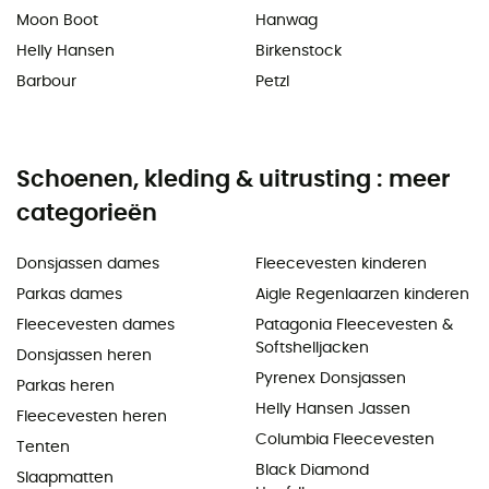
Moon Boot
Hanwag
Helly Hansen
Birkenstock
Barbour
Petzl
Schoenen, kleding & uitrusting : meer
categorieën
Donsjassen dames
Fleecevesten kinderen
Parkas dames
Aigle Regenlaarzen kinderen
Fleecevesten dames
Patagonia Fleecevesten &
Softshelljacken
Donsjassen heren
Pyrenex Donsjassen
Parkas heren
Helly Hansen Jassen
Fleecevesten heren
Columbia Fleecevesten
Tenten
Black Diamond
Slaapmatten