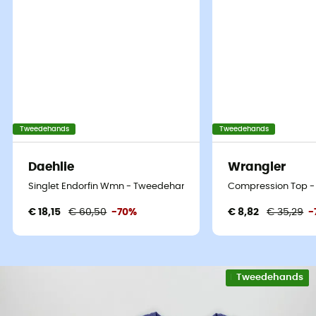
Tweedehands
Tweedehands
Daehlie
Wrangler
Singlet Endorfin Wmn - Tweedehands Ondergoed - Dames - Bl
Compression Top - 
€ 18,15
€ 60,50
-70%
€ 8,82
€ 35,29
-
Eco-ontworpen
Tweedehands