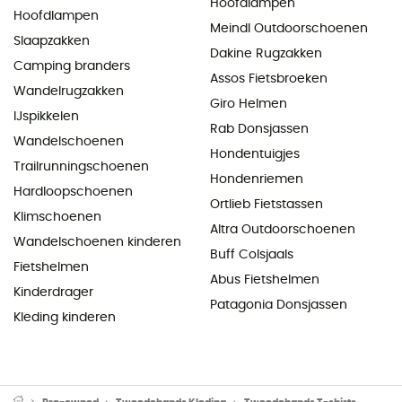
Hoofdlampen
Hoofdlampen
Meindl Outdoorschoenen
Slaapzakken
Dakine Rugzakken
Camping branders
Assos Fietsbroeken
Wandelrugzakken
Giro Helmen
IJspikkelen
Rab Donsjassen
Wandelschoenen
Hondentuigjes
Trailrunningschoenen
Hondenriemen
Hardloopschoenen
Ortlieb Fietstassen
Klimschoenen
Altra Outdoorschoenen
Wandelschoenen kinderen
Buff Colsjaals
Fietshelmen
Abus Fietshelmen
Kinderdrager
Patagonia Donsjassen
Kleding kinderen