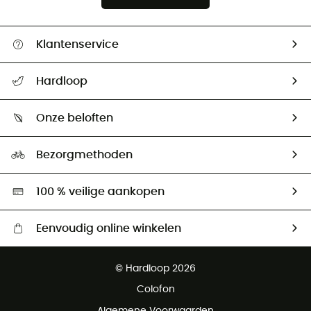
Klantenservice
Helpcentrum & contact
Hardloop
Mijn zending volgen
Wie zijn we ?
Retourzendingen & Terugbetalingen
Onze beloften
HardGuides
Maattabelen
Ecologische voetafdruk
Ambassadeurs
Bezorgmethoden
Tweedehands
Hardgreen
100 % veilige aankopen
Eenvoudig online winkelen
Gratis levering vanaf € 100
© Hardloop 2026
Gratis retourneren binnen 100 dagen
Colofon
Gratis klantenservice
Algemene Voorwaarden