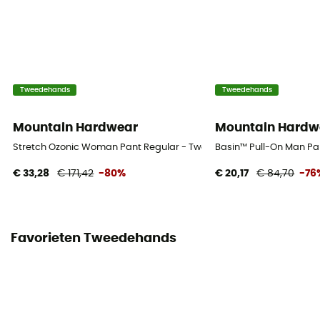
Tweedehands
Tweedehands
Mountain Hardwear
Mountain Hardw
Stretch Ozonic Woman Pant Regular - Tweedehands Regenbroek -
Basin™ Pull-On Man Pa
€ 33,28
€ 171,42
-80%
€ 20,17
€ 84,70
-76
Favorieten Tweedehands