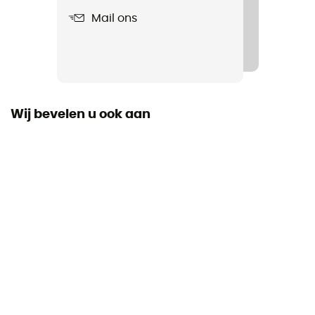
Mail ons
Staat
Gloednieuw en zonder label
Code barre
888663340967
Wij bevelen u ook aan