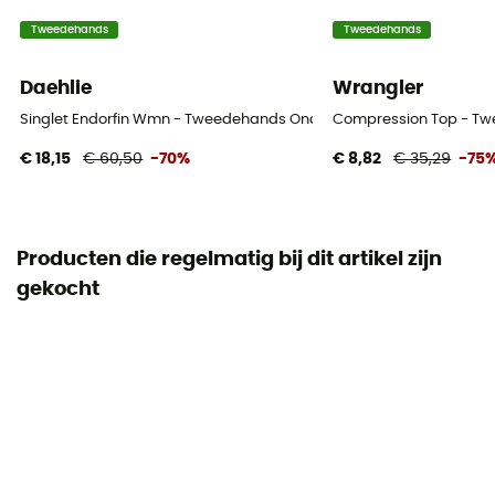
Tweedehands
Tweedehands
Daehlie
Wrangler
Singlet Endorfin Wmn - Tweedehands Ondergoed - Dames - Blauw
Compression Top - Twe
€ 18,15
€ 60,50
-70%
€ 8,82
€ 35,29
-75
Producten die regelmatig bij dit artikel zijn
gekocht