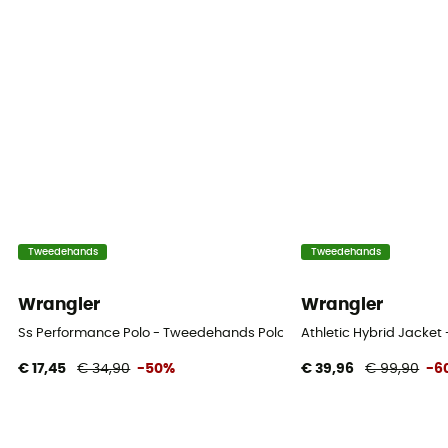
Tweedehands
Tweedehands
Wrangler
Wrangler
Ss Performance Polo - Tweedehands Poloshirt - Heren - Groente - 
Athletic Hybrid Jacke
€ 17,45
€ 34,90
-50%
€ 39,96
€ 99,90
-6