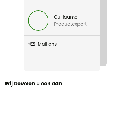
Product
Cargo Bootcut Conver
Guillaume
Productexpert
Label
Second hand
Mail ons
Staat
Gloednieuw en zonder label
Wij bevelen u ook aan