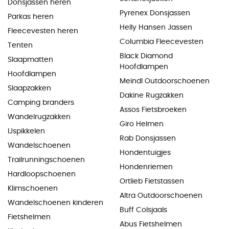
Donsjassen heren
Pyrenex Donsjassen
Parkas heren
Helly Hansen Jassen
Fleecevesten heren
Columbia Fleecevesten
Tenten
Black Diamond
Slaapmatten
Hoofdlampen
Hoofdlampen
Meindl Outdoorschoenen
Slaapzakken
Dakine Rugzakken
Camping branders
Assos Fietsbroeken
Wandelrugzakken
Giro Helmen
IJspikkelen
Rab Donsjassen
Wandelschoenen
Hondentuigjes
Trailrunningschoenen
Hondenriemen
Hardloopschoenen
Ortlieb Fietstassen
Klimschoenen
Altra Outdoorschoenen
Wandelschoenen kinderen
Buff Colsjaals
Fietshelmen
Abus Fietshelmen