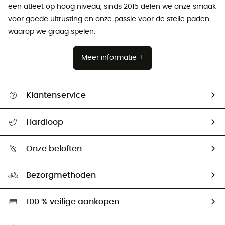
een atleet op hoog niveau, sinds 2015 delen we onze smaak
voor goede uitrusting en onze passie voor de steile paden
waarop we graag spelen.
Meer informatie +
Klantenservice
Helpcentrum & contact
Hardloop
Mijn zending volgen
Wie zijn we ?
Retourzendingen & Terugbetalingen
Onze beloften
HardGuides
Maattabelen
Ecologische voetafdruk
Ambassadeurs
Bezorgmethoden
Tweedehands
Hardgreen
100 % veilige aankopen