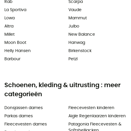
Rab
Scarpa
La Sportiva
Vaude
Lowa
Mammut
Altra
Julbo
Millet
New Balance
Moon Boot
Hanwag
Helly Hansen
Birkenstock
Barbour
Petzl
Schoenen, kleding & uitrusting : meer
categorieën
Donsjassen dames
Fleecevesten kinderen
Parkas dames
Aigle Regenlaarzen kinderen
Fleecevesten dames
Patagonia Fleecevesten &
Softshelljacken