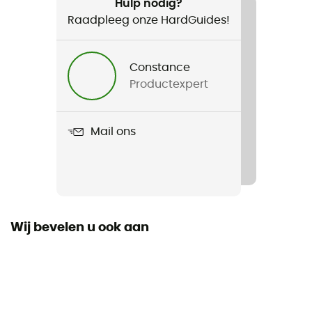
Wandelen / Trekking / Multi-activiteit
Hulp nodig?
Raadpleeg onze HardGuides!
Voor
Heren / Dames
Constance
Productexpert
Gewicht
32 g
Mail ons
Product
Shield - Spectron 4
Kenmerken
Protége-nez
Wij bevelen u ook aan
Label
Origine Européenne Garantie
Glas
Spectron