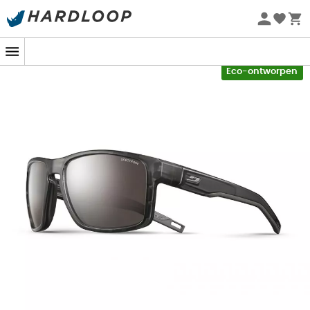
Zomeraanbiedingen 🔥 -5% EXTRA vanaf 2 producten* met
code Summer5
-5% Extra - Code Summer5
Eco-ontworpen