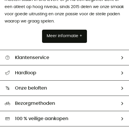
een atleet op hoog niveau, sinds 2015 delen we onze smaak
voor goede uitrusting en onze passie voor de steile paden
waarop we graag spelen.
Meer informatie +
Klantenservice
Helpcentrum & contact
Hardloop
Mijn zending volgen
Wie zijn we ?
Retourzendingen & Terugbetalingen
Onze beloften
HardGuides
Maattabelen
Ecologische voetafdruk
Ambassadeurs
Bezorgmethoden
Tweedehands
Hardgreen
100 % veilige aankopen