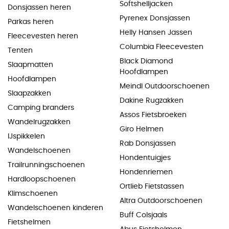
Softshelljacken
Donsjassen heren
Pyrenex Donsjassen
Parkas heren
Helly Hansen Jassen
Fleecevesten heren
Columbia Fleecevesten
Tenten
Black Diamond
Slaapmatten
Hoofdlampen
Hoofdlampen
Meindl Outdoorschoenen
Slaapzakken
Dakine Rugzakken
Camping branders
Assos Fietsbroeken
Wandelrugzakken
Giro Helmen
IJspikkelen
Rab Donsjassen
Wandelschoenen
Hondentuigjes
Trailrunningschoenen
Hondenriemen
Hardloopschoenen
Ortlieb Fietstassen
Klimschoenen
Altra Outdoorschoenen
Wandelschoenen kinderen
Buff Colsjaals
Fietshelmen