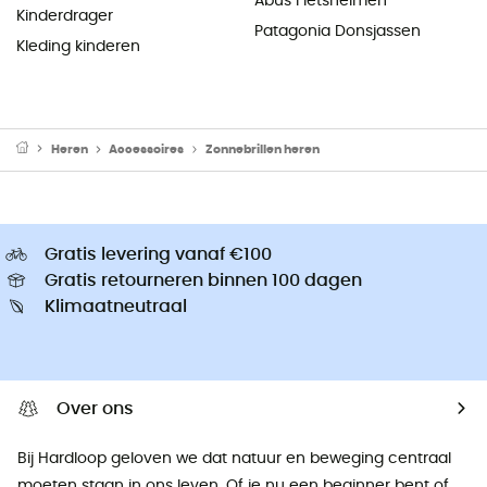
Abus Fietshelmen
Kinderdrager
Patagonia Donsjassen
Kleding kinderen
Heren
Accessoires
Zonnebrillen heren
Gratis levering vanaf €100
Gratis retourneren binnen 100 dagen
Klimaatneutraal
Over ons
Bij Hardloop geloven we dat natuur en beweging centraal
moeten staan ​​in ons leven. Of je nu een beginner bent of