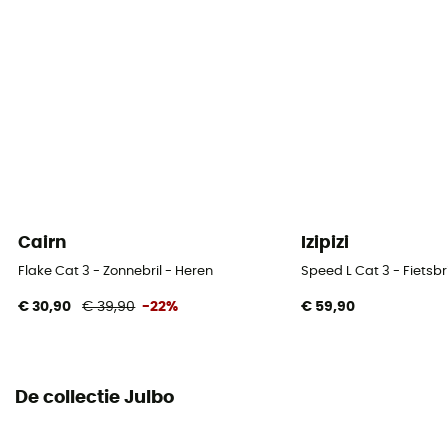
Soorten
Category 4
Glass material
Polycarbonate
Lens height
45 mm
Cairn
Izipizi
Breedte van het montuur
Flake Cat 3 - Zonnebril - Heren
Speed L Cat 3 - Fietsbri
17 mm
€ 30,90
€ 39,90
-22%
€ 59,90
Persoonlijke beschermingsuitrusting
PPE - Category 1
De collectie Julbo