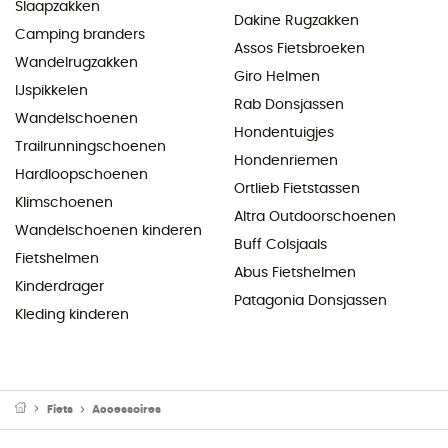
Slaapzakken
Dakine Rugzakken
Camping branders
Assos Fietsbroeken
Wandelrugzakken
Giro Helmen
IJspikkelen
Rab Donsjassen
Wandelschoenen
Hondentuigjes
Trailrunningschoenen
Hondenriemen
Hardloopschoenen
Ortlieb Fietstassen
Klimschoenen
Altra Outdoorschoenen
Wandelschoenen kinderen
Buff Colsjaals
Fietshelmen
Abus Fietshelmen
Kinderdrager
Patagonia Donsjassen
Kleding kinderen
Fiets
Accessoires