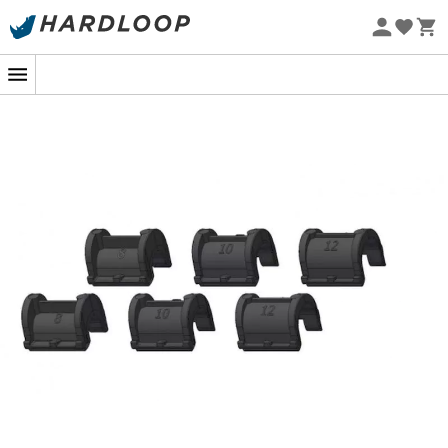
Zomeraanbiedingen 🔥 -5% EXTRA vanaf 2 producten* met
code Summer5
Eco-ontworpen