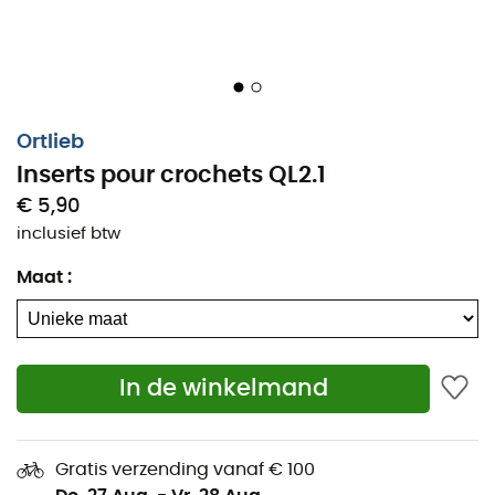
Ortlieb
Inserts pour crochets QL2.1
€ 5,90
inclusief btw
Maat
:
In de winkelmand
Om uw tas veilig aan uw bagagedrager te bevestigen,
zijn de
inserts voor QL2.1 haken
perfect.
Gratis verzending vanaf € 100