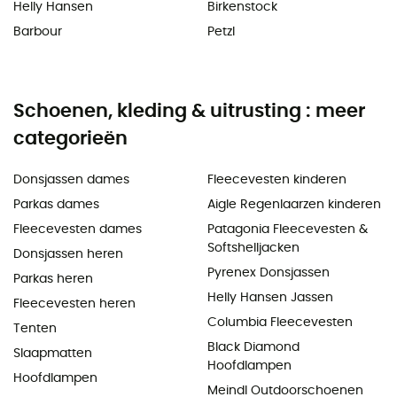
Helly Hansen
Birkenstock
Barbour
Petzl
Schoenen, kleding & uitrusting : meer
categorieën
Donsjassen dames
Fleecevesten kinderen
Parkas dames
Aigle Regenlaarzen kinderen
Fleecevesten dames
Patagonia Fleecevesten &
Softshelljacken
Donsjassen heren
Pyrenex Donsjassen
Parkas heren
Helly Hansen Jassen
Fleecevesten heren
Columbia Fleecevesten
Tenten
Black Diamond
Slaapmatten
Hoofdlampen
Hoofdlampen
Meindl Outdoorschoenen