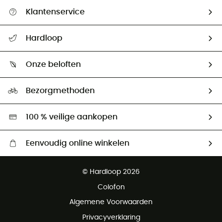
Klantenservice
Helpcentrum & contact
Hardloop
Mijn zending volgen
Wie zijn we ?
Retourzendingen & Terugbetalingen
Onze beloften
HardGuides
Maattabelen
Ecologische voetafdruk
Ambassadeurs
Bezorgmethoden
Tweedehands
Hardgreen
100 % veilige aankopen
Eenvoudig online winkelen
Gratis levering vanaf € 100
© Hardloop 2026
Gratis retourneren binnen 100 dagen
Colofon
Gratis klantenservice
Algemene Voorwaarden
Privacyverklaring