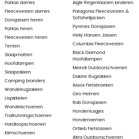
Parkas dames
Aigle Regenlaarzen kinderen
Fleecevesten dames
Patagonia Fleecevesten &
Softshelljacken
Donsjassen heren
Pyrenex Donsjassen
Parkas heren
Helly Hansen Jassen
Fleecevesten heren
Columbia Fleecevesten
Tenten
Black Diamond
Slaapmatten
Hoofdlampen
Hoofdlampen
Meindl Outdoorschoenen
Slaapzakken
Dakine Rugzakken
Camping branders
Assos Fietsbroeken
Wandelrugzakken
Giro Helmen
IJspikkelen
Rab Donsjassen
Wandelschoenen
Hondentuigjes
Trailrunningschoenen
Hondenriemen
Hardloopschoenen
Ortlieb Fietstassen
Klimschoenen
Altra Outdoorschoenen