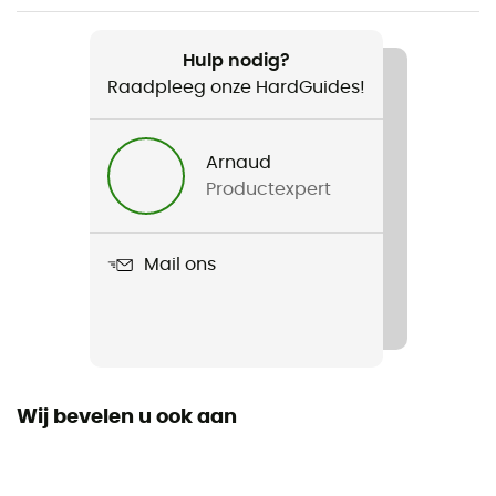
Aanbevolen voor
Mountainbiken
Hulp nodig?
Raadpleeg onze HardGuides!
Voor
Heren
Arnaud
Productexpert
Product
Hellcat Pro
Mail ons
Tussenzool
EVA
Uitneembare binnenzool
Ja
Wij bevelen u ook aan
Buitenzool
Caoutchouc