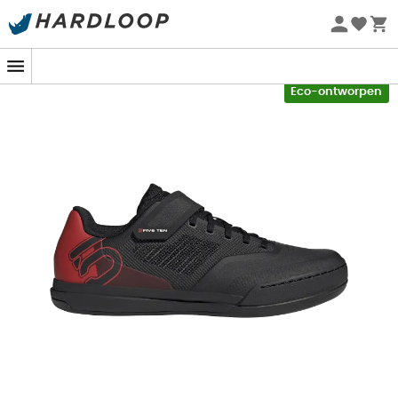
Zomeraanbiedingen 🔥 -5% EXTRA vanaf 2 producten* met
code Summer5
-5% Extra - Code Summer5
Eco-ontworpen