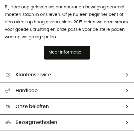
Bij Hardloop geloven we dat natuur en beweging centraal
moeten staan ​​in ons leven. Of je nu een beginner bent of
een atleet op hoog niveau, sinds 2015 delen we onze smaak
voor goede uitrusting en onze passie voor de steile paden
waarop we graag spelen.
Meer informatie +
Klantenservice
Helpcentrum & contact
Hardloop
Mijn zending volgen
Wie zijn we ?
Retourzendingen & Terugbetalingen
Onze beloften
HardGuides
Maattabelen
Ecologische voetafdruk
Ambassadeurs
Bezorgmethoden
Tweedehands