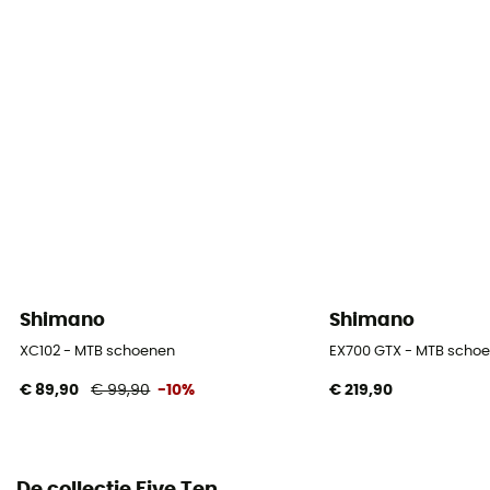
Label
Gerecycleerd
Sluitsysteem
Veters
Seizoen
Autumn/Winter
SPD Compatible
Ja
Shimano
Shimano
XC102 - MTB schoenen
EX700 GTX - MTB scho
€ 89,90
€ 99,90
-10%
€ 219,90