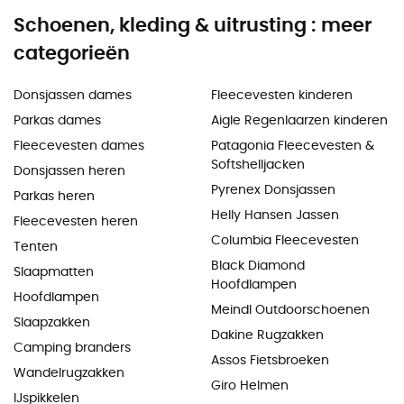
Schoenen, kleding & uitrusting : meer
categorieën
Donsjassen dames
Fleecevesten kinderen
Parkas dames
Aigle Regenlaarzen kinderen
Fleecevesten dames
Patagonia Fleecevesten &
Softshelljacken
Donsjassen heren
Pyrenex Donsjassen
Parkas heren
Helly Hansen Jassen
Fleecevesten heren
Columbia Fleecevesten
Tenten
Black Diamond
Slaapmatten
Hoofdlampen
Hoofdlampen
Meindl Outdoorschoenen
Slaapzakken
Dakine Rugzakken
Camping branders
Assos Fietsbroeken
Wandelrugzakken
Giro Helmen
IJspikkelen