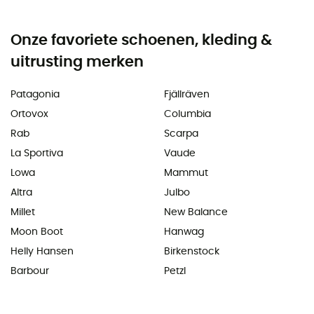
Onze favoriete schoenen, kleding &
uitrusting merken
Patagonia
Fjällräven
Ortovox
Columbia
Rab
Scarpa
La Sportiva
Vaude
Lowa
Mammut
Altra
Julbo
Millet
New Balance
Moon Boot
Hanwag
Helly Hansen
Birkenstock
Barbour
Petzl