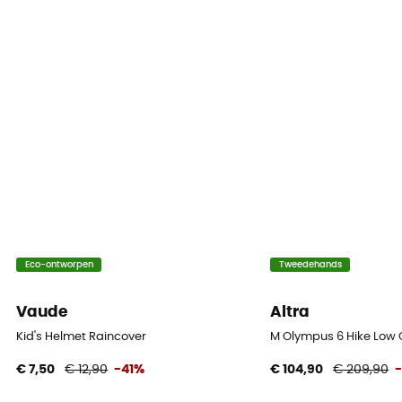
Eco-ontworpen
Tweedehands
Vaude
Altra
Kid's Helmet Raincover
M Olympus 6 Hike Low
€ 7,50
€ 12,90
-41%
€ 104,90
€ 209,90