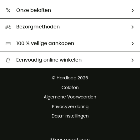
Wie zijn we ?
Retourzendingen & Terugbetalingen
Onze beloften
HardGuides
Maattabelen
Ecologische voetafdruk
Ambassadeurs
Bezorgmethoden
Tweedehands
Hardgreen
100 % veilige aankopen
Eenvoudig online winkelen
Gratis levering vanaf € 100
© Hardloop 2026
Gratis retourneren binnen 100 dagen
Colofon
Gratis klantenservice
Algemene Voorwaarden
Privacyverklaring
Data-instellingen