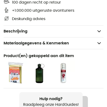
niet om er een reserve bij te hebben wanneer je op
100 dagen recht op retour
trekking gaat. Voorkomen is beter...
+1.000.000 uitgeruste avonturiers
Voor alle banden van 20 mm breed,
Deskundig advies
Openen met zijdruk,
Materiaal: Polyamide.
Beschrijving
Materiaalgegevens & Kenmerken
Aanbevolen voor
Product(en) gekoppeld aan dit item
Wandelen / Trekking
Voor
Heren / Dames
Product
Quick Buckle 20
Hulp nodig?
Raadpleeg onze HardGuides!