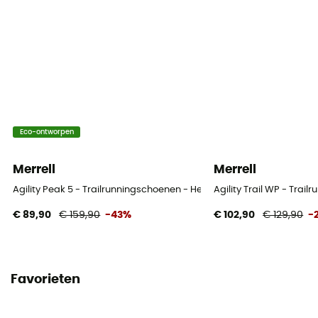
Eco-ontworpen
Merrell
Merrell
Agility Peak 5 - Trailrunningschoenen - Heren
Agility Trail WP - Trai
€ 89,90
€ 159,90
-43%
€ 102,90
€ 129,90
-
Favorieten