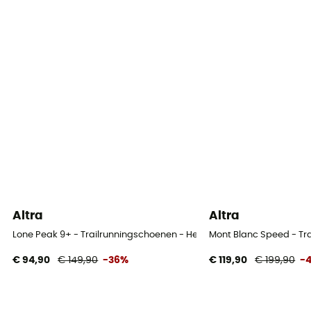
Altra
Altra
Lone Peak 9+ - Trailrunningschoenen - Heren
Mont Blanc Speed - Tr
€ 94,90
€ 149,90
-36%
€ 119,90
€ 199,90
-