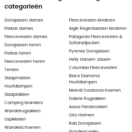
categorieën
Donsjassen dames
Fleecevesten kinderen
Parkas dames
Aigle Regenlaarzen kinderen
Fleecevesten dames
Patagonia Fleecevesten &
Softshelljacken
Donsjassen heren
Pyrenex Donsjassen
Parkas heren
Helly Hansen Jassen
Fleecevesten heren
Columbia Fleecevesten
Tenten
Black Diamond
Slaapmatten
Hoofdlampen
Hoofdlampen
Meindl Outdoorschoenen
Slaapzakken
Dakine Rugzakken
Camping branders
Assos Fietsbroeken
Wandelrugzakken
Giro Helmen
IJspikkelen
Rab Donsjassen
Wandelschoenen
Hondentuigjes