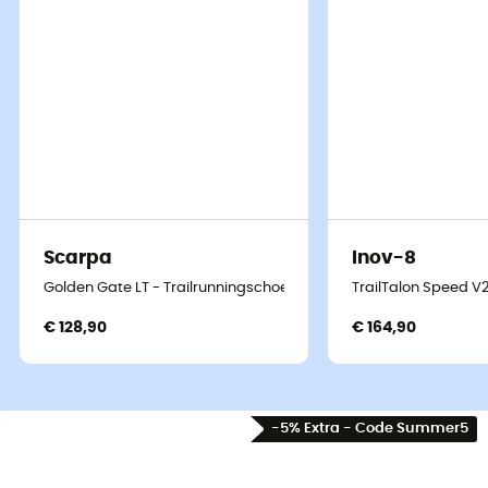
Scarpa
Inov-8
Golden Gate LT - Trailrunningschoenen - Heren
TrailTalon Speed V
€ 128,90
€ 164,90
-5% Extra - Code Summer5