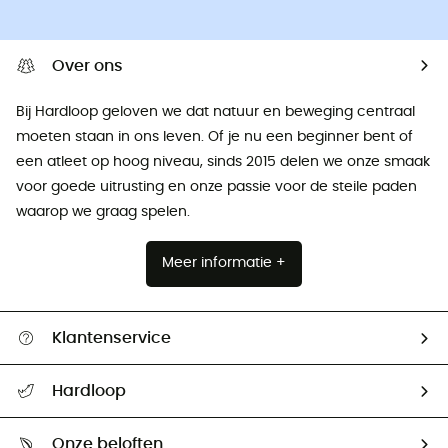
Over ons
Bij Hardloop geloven we dat natuur en beweging centraal
moeten staan ​​in ons leven. Of je nu een beginner bent of
een atleet op hoog niveau, sinds 2015 delen we onze smaak
voor goede uitrusting en onze passie voor de steile paden
waarop we graag spelen.
Meer informatie +
Klantenservice
Helpcentrum & contact
Hardloop
Mijn zending volgen
Wie zijn we ?
Retourzendingen & Terugbetalingen
Onze beloften