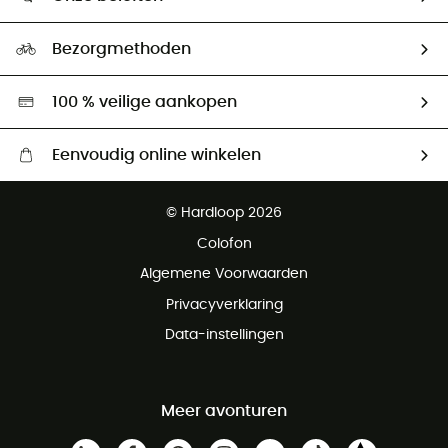
HardGuides
Maattabelen
Ecologische voetafdruk
Ambassadeurs
Bezorgmethoden
Tweedehands
Hardgreen
100 % veilige aankopen
Eenvoudig online winkelen
Gratis levering vanaf € 100
© Hardloop 2026
Gratis retourneren binnen 100 dagen
Colofon
Gratis klantenservice
Algemene Voorwaarden
Privacyverklaring
Data-instellingen
Meer avonturen