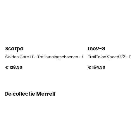
Pas
Universele
Uitneembare binnenzool
Ja
Scarpa
Inov-8
Buitenzool
Golden Gate LT - Trailrunningschoenen - Heren
TrailTalon Speed V2 - 
Caoutchouc
€ 128,90
€ 164,90
Sluitsysteem
Veters
De collectie Merrell
Bescherming tegen stenen
Ja