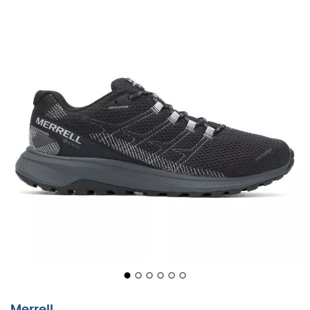
Voor uw korte trailruns op de paden van de
Aravis
,
Merrell