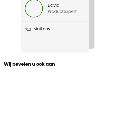
David
Productexpert
Product
Fly Strike GTX
Mail ons
Gebruikte Technologieën
Gore-Tex®
Distance d'entrainement hebdomadaire
10 - 30 km
Wij bevelen u ook aan
Ground
Chemin
Waterdicht
Ja
Materiaal
Synthetisch